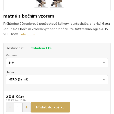
matné s bočním vzorem
Průhledné 20denierové punčochové kalhoty (punčocháče, silonky) Gatta
Joelle 02 s bočním vzorem vyrobené z příze LYCRA® technologií SATIN
SHEERS™.
celý popis
Dostupnost
Skladem 1 ks
Velikost:
Barva:
208 Kč
/
ks
172 Kč
bez DPH
Přidat do košíku