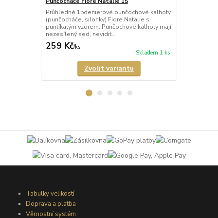
Punčocháče Fiore Natalie 15
Punčocháče 
Průhledné 15denierové punčochové kalhoty
Průhledné 2
(punčocháče, silonky) Fiore Natalie s
(punčocháče,
puntíkatým vzorem. Punčochové kalhoty mají
károvaným v
nezesílený sed, nevidit...
zesílený sed,
259 Kč
239 Kč
/
ks
/
ks
Skladem 1 ks
Zvolit variantu
Tabulky velikostí
Doprava a platba
Věrnostní systém