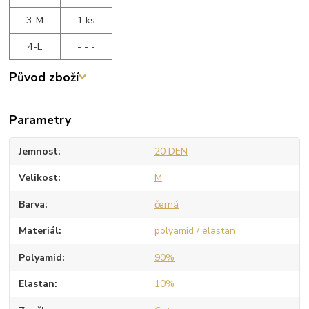
3-M
1 ks
4-L
- - -
Původ zboží
Parametry
Jemnost
20 DEN
Velikost
M
Barva
černá
Materiál
polyamid / elastan
Polyamid
90%
Elastan
10%