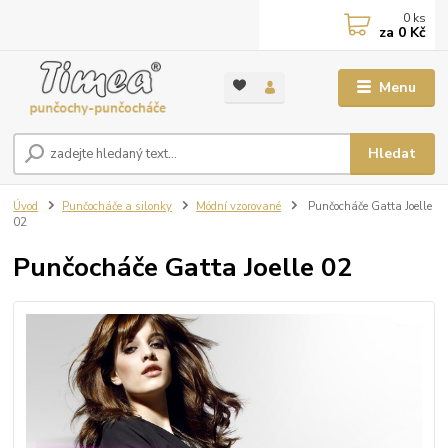
0
ks
za
0 Kč
Menu
Hledat
Úvod
Punčocháče a silonky
Módní vzorované
Punčocháče Gatta Joelle
02
Punčocháče Gatta Joelle 02