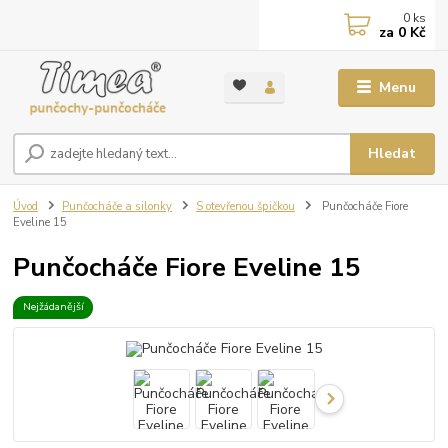
0
ks
za
0 Kč
Menu
Hledat
Úvod
Punčocháče a silonky
S otevřenou špičkou
Punčocháče Fiore
Eveline 15
Punčocháče Fiore Eveline 15
Nejžádanější