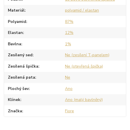
Materiál
polyamid / elastan
Polyamid
87%
Elastan
12%
Bavlna
1%
Zesílený sed
Ne (zesílení T-panelem)
Zesílená špička
Ne (otevřená špička)
Zesílená pata
Ne
Plochý šev
Ano
Klínek
Ano (malý bavlněný)
Značka
Fiore