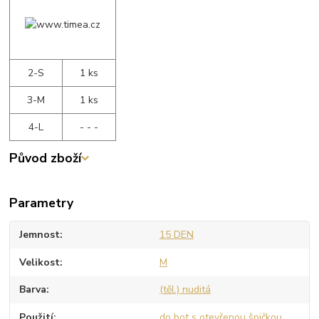
2-S
1 ks
3-M
1 ks
4-L
- - -
Původ zboží
Parametry
Jemnost
15 DEN
Velikost
M
Barva
(těl.) nuditá
Použití
do bot s otevřenou špičkou