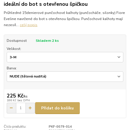
ideální do bot s otevřenou špičkou
Průhledné 15denierové punčochové kalhoty (punčocháče, silonky) Fiore
Eveline navržené do bot s otevřenou špičkou. Punčochové kalhoty mají
nezesíl...
celý popis
Dostupnost
Skladem 2 ks
Velikost:
Barva:
225 Kč
/
ks
186 Kč
bez DPH
Přidat do košíku
Číslo produktu:
PKF-0079-014