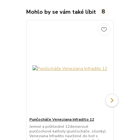
Mohlo by se vám také líbit
8
Punčocháče Veneziana Infradito 12
Punčocháče
Jemné a průhledné 12denierové
Letní průhle
punčochové kalhoty (punčocháče, silonky)
punčochové k
Veneziana Infradito navržené do bot s
ultra tenkéh