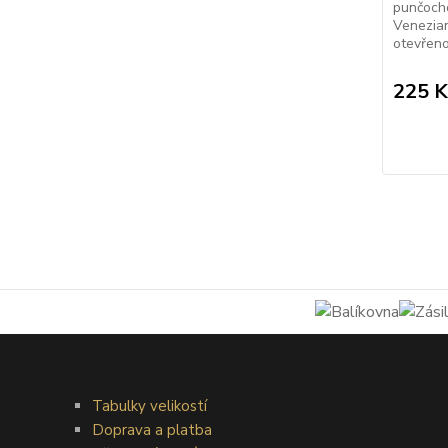
punčocho
Venezian
otevřeno
225 K
Tabulky velikostí
Doprava a platba