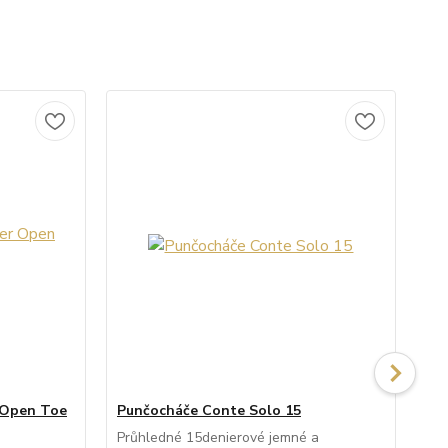
 Open Toe
Punčocháče Conte Solo 15
Pu
Průhledné 15denierové jemné a
Pr