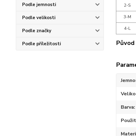
Podle jemnosti
2-S
3-M
Podle velikosti
4-L
Podle značky
Původ 
Podle příležitosti
Param
Jemno
Veliko
Barva
Použit
Materi