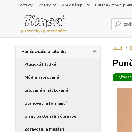
Kontakty
Značky
Vše o nákupu
Galerie - módní přeh
Úvod
P
Punčocháče a silonky
Punč
Klasické hladké
Módní vzorované
Nejžádaně
Síťované a háčkované
Stahovací a formující
S antibakteriální úpravou
Zdravotní a masážní