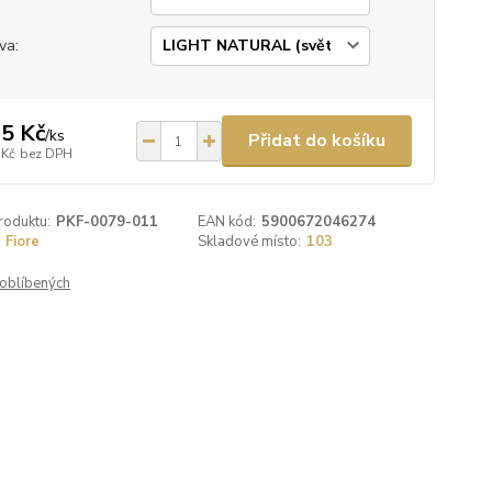
va:
5 Kč
/
ks
Přidat do košíku
 Kč
bez DPH
roduktu:
PKF-0079-011
EAN kód:
5900672046274
Fiore
Skladové místo:
103
oblíbených