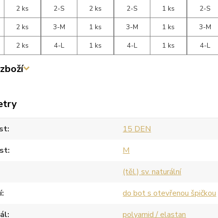
2 ks
2-S
2 ks
2-S
1 ks
2-S
2 ks
3-M
1 ks
3-M
1 ks
3-M
2 ks
4-L
1 ks
4-L
1 ks
4-L
zboží
etry
st
15 DEN
st
M
(těl.) sv. naturální
í
do bot s otevřenou špičkou
ál
polyamid / elastan