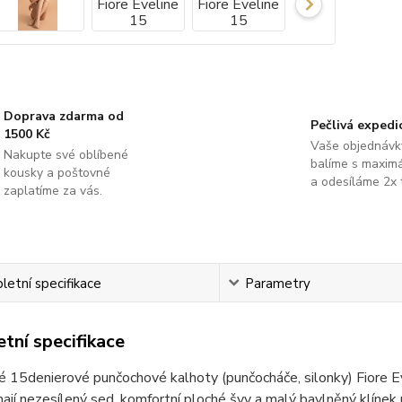
Doprava zdarma od
Pečlivá expedi
1500 Kč
Vaše objednávk
Nakupte své oblíbené
balíme s maximá
kousky a poštovné
a odesíláme 2x 
zaplatíme za vás.
etní specifikace
Parametry
tní specifikace
 15denierové punčochové kalhoty (punčocháče, silonky) Fiore E
ají nezesílený sed, komfortní ploché švy a malý bavlněný klínek 