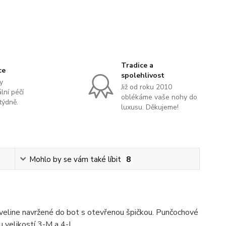
Tradice a
ce
spolehlivost
y
Již od roku 2010
lní péčí
oblékáme vaše nohy do
týdně.
luxusu. Děkujeme!
Mohlo by se vám také líbit
8
veline navržené do bot s otevřenou špičkou. Punčochové
u velikostí 3-M a 4-L.