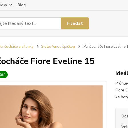
lídky
Blog
Hledat
unčocháče a silonky
S otevřenou špičkou
Punčocháče Fiore Eveline 
ocháče Fiore Eveline 15
ideá
jší
Průhle
Fiore 
kalhoty
Dos
Vel