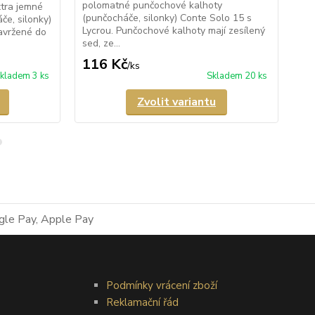
polomatné punčochové kalhoty
kal
xtra jemné
(punčocháče, silonky) Conte Solo 15 s
20 
e, silonky)
Lycrou. Punčochové kalhoty mají zesílený
pas
avržené do
sed, ze...
116 Kč
1
/
ks
kladem 3 ks
Skladem 20 ks
Zvolit variantu
Podmínky vrácení zboží
Reklamační řád