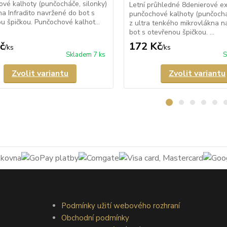
vé kalhoty (punčocháče, silonky)
Letní průhledné 8denierové e
a Infradito navržené do bot s
punčochové kalhoty (punčocháč
u špičkou. Punčochové kalhot...
z ultra tenkého mikrovlákna n
bot s otevřenou špičkou. ...
č
172 Kč
/
ks
/
ks
Skladem 7 ks
S
Zvolit variantu
Zvolit variantu
Podmínky užití webového rozhraní
Obchodní podmínky