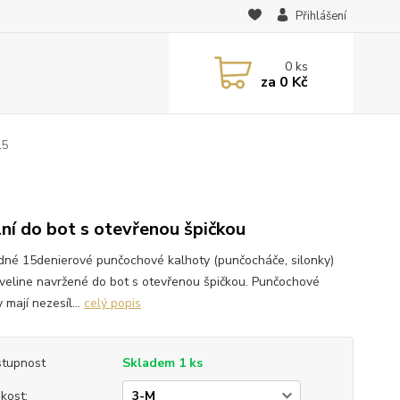
Přihlášení
0
ks
za
0 Kč
15
lní do bot s otevřenou špičkou
dné 15denierové punčochové kalhoty (punčocháče, silonky)
Eveline navržené do bot s otevřenou špičkou. Punčochové
 mají nezesíl...
celý popis
tupnost
Skladem 1 ks
ikost: