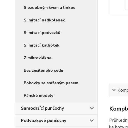
S ozdobným švem a linkou
S imitací nadkolenek
S imitací podvazků
S imitací kalhotek
Z mikrovlákna
Bez zesíleného sedu
Bokovky se sníženým pasem
Kompl
Pánské modely
Komple
Samodržící punčochy
Průhledné
Podvazkové punčochy
kalhoty m