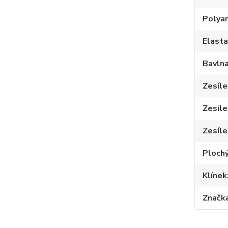
Polya
Elast
Bavln
Zesíle
Zesíle
Zesíle
Plochý
Klínek
Značk