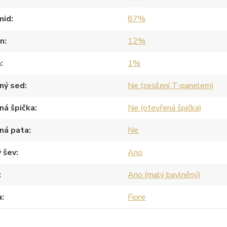
mid
87%
an
12%
a
1%
ný sed
Ne (zesílení T-panelem)
ná špička
Ne (otevřená špička)
ná pata
Ne
 šev
Ano
Ano (malý bavlněný)
a
Fiore