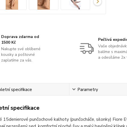
Doprava zdarma od
Pečlivá expedi
1500 Kč
Vaše objednávk
Nakupte své oblíbené
balíme s maximá
kousky a poštovné
a odesíláme 2x 
zaplatíme za vás.
etní specifikace
Parametry
tní specifikace
 15denierové punčochové kalhoty (punčocháče, silonky) Fiore E
ají nezesílený sed, komfortní ploché švy a malý bavlněný klínek 