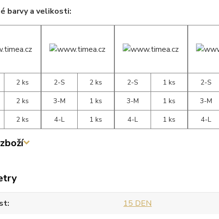
 barvy a velikosti:
2 ks
2-S
2 ks
2-S
1 ks
2-S
2 ks
3-M
1 ks
3-M
1 ks
3-M
2 ks
4-L
1 ks
4-L
1 ks
4-L
zboží
etry
st
15 DEN