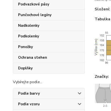
Podvazkové pásy
Složení:
Punčochové legíny
Tabulka 
Nadkolenky
Podkolenky
Ponožky
Ochrana stehen
Doplňky
Značky:
Vybírejte podle...
Podle barvy
Podle vzoru