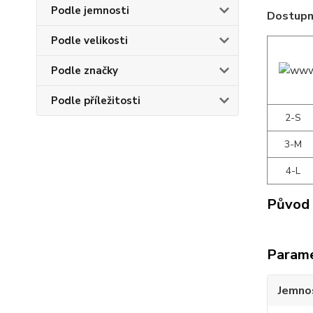
Podle jemnosti
Dostupné
Podle velikosti
Podle značky
Podle příležitosti
2-S
3-M
4-L
Původ 
Param
Jemno