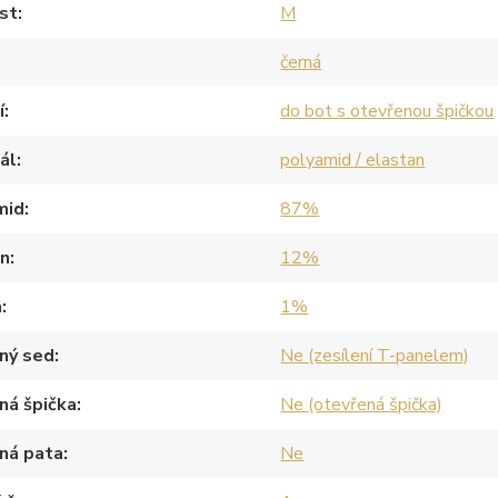
st
M
černá
í
do bot s otevřenou špičkou
ál
polyamid / elastan
mid
87%
an
12%
a
1%
ný sed
Ne (zesílení T-panelem)
ná špička
Ne (otevřená špička)
ná pata
Ne