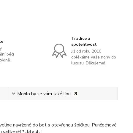
Tradice a
ce
spolehlivost
y
Již od roku 2010
lní péčí
oblékáme vaše nohy do
týdně.
luxusu. Děkujeme!
Mohlo by se vám také líbit
8
veline navržené do bot s otevřenou špičkou. Punčochové
u velikostí 3-M a 4-L.