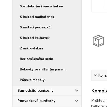
S ozdobným švem a linkou
S imitací nadkolenek
S imitací podvazků
S imitací kalhotek
Z mikrovlákna
Bez zesíleného sedu
Bokovky se sníženým pasem
Kompl
Pánské modely
Komple
Samodržící punčochy
Průhledné
Podvazkové punčochy
kalhoty m