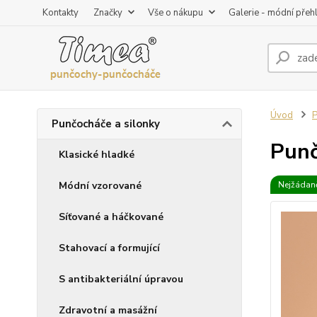
Kontakty
Značky
Vše o nákupu
Galerie - módní přeh
Úvod
P
Punčocháče a silonky
Punč
Klasické hladké
Módní vzorované
Nejžádaně
Síťované a háčkované
Stahovací a formující
S antibakteriální úpravou
Zdravotní a masážní