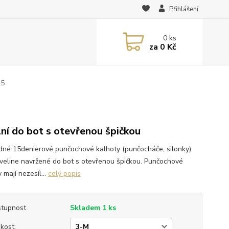
Přihlášení
0
ks
za
0 Kč
15
lní do bot s otevřenou špičkou
dné 15denierové punčochové kalhoty (punčocháče, silonky)
Eveline navržené do bot s otevřenou špičkou. Punčochové
 mají nezesíl...
celý popis
tupnost
Skladem 1 ks
ikost: