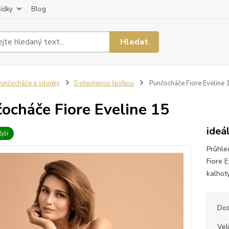
lídky
Blog
Hledat
unčocháče a silonky
S otevřenou špičkou
Punčocháče Fiore Eveline 
ocháče Fiore Eveline 15
ideá
jší
Průhle
Fiore 
kalhoty
Dos
Vel