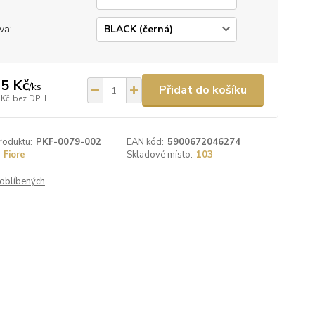
va:
5 Kč
/
ks
Přidat do košíku
 Kč
bez DPH
roduktu:
PKF-0079-002
EAN kód:
5900672046274
Fiore
Skladové místo:
103
oblíbených