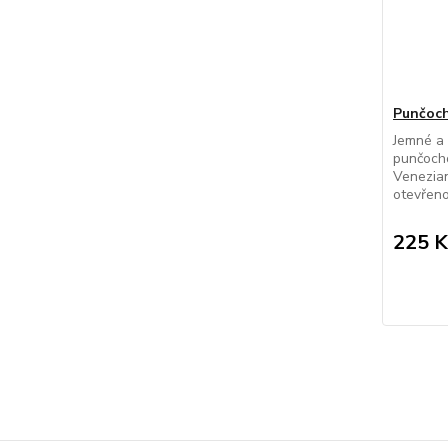
Punčoch
Jemné a
punčocho
Venezian
otevřeno
225 K