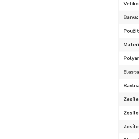
Veliko
Barva
Použit
Materi
Polya
Elast
Bavln
Zesíle
Zesíle
Zesíle