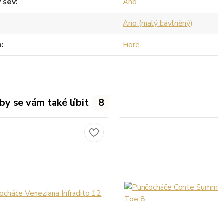
 šev
Ano
Ano (malý bavlněný)
a
Fiore
by se vám také líbit
8