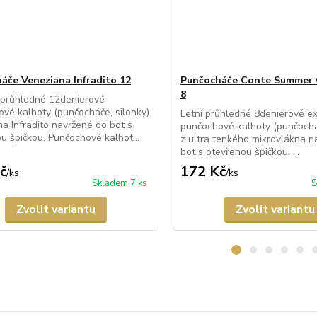
áče Veneziana Infradito 12
Punčocháče Conte Summer
8
 průhledné 12denierové
vé kalhoty (punčocháče, silonky)
Letní průhledné 8denierové e
a Infradito navržené do bot s
punčochové kalhoty (punčocháč
u špičkou. Punčochové kalhot...
z ultra tenkého mikrovlákna n
bot s otevřenou špičkou. ...
č
172 Kč
/
ks
/
ks
Skladem 7 ks
S
Zvolit variantu
Zvolit variantu