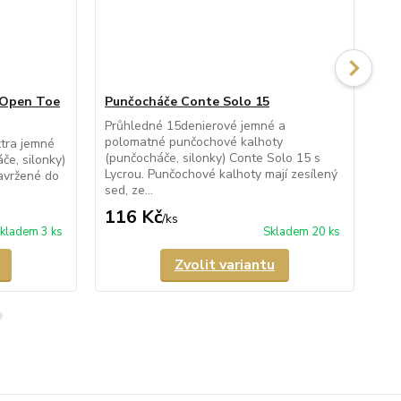
 Open Toe
Punčocháče Conte Solo 15
Pu
Průhledné 15denierové jemné a
Pr
polomatné punčochové kalhoty
kal
xtra jemné
(punčocháče, silonky) Conte Solo 15 s
20 
e, silonky)
Lycrou. Punčochové kalhoty mají zesílený
pas
avržené do
sed, ze...
116 Kč
1
/
ks
kladem 3 ks
Skladem 20 ks
Zvolit variantu