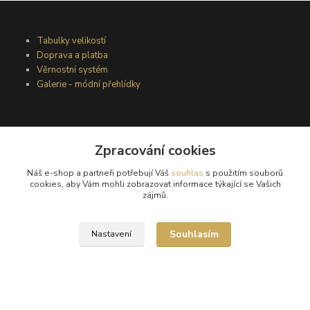
Tabulky velikostí
Doprava a platba
Věrnostní systém
Galerie - módní přehlídky
Podmínky užití webového rozhraní
Zpracování cookies
Obchodní podmínky
Ochrana osobních údajů
Náš e-shop a partneři potřebují Váš
souhlas
s použitím souborů
Kontakty
cookies, aby Vám mohli zobrazovat informace týkající se Vašich
zájmů.
Podmínky vrácení zboží
Souhlasím
Nastavení
Reklamační řád
®
© Copyright 2010 – 2026
Timea