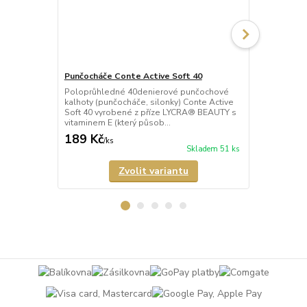
Punčocháče Conte Active Soft 40
Punčocháče 
Poloprůhledné 40denierové punčochové
Průhledné 2
kalhoty (punčocháče, silonky) Conte Active
(punčocháče,
Soft 40 vyrobené z příze LYCRA® BEAUTY s
vyrobené z 
vitaminem E (který působ...
vitaminem E (
189 Kč
182 Kč
/
ks
/
ks
Skladem 51 ks
Zvolit variantu