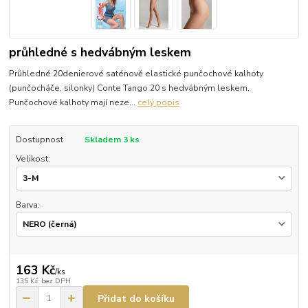
průhledné s hedvábným leskem
Průhledné 20denierové saténově elastické punčochové kalhoty
(punčocháče, silonky) Conte Tango 20 s hedvábným leskem.
Punčochové kalhoty mají neze...
celý popis
Dostupnost
Skladem 3 ks
Velikost:
Barva:
163 Kč
/
ks
135 Kč
bez DPH
Přidat do košíku