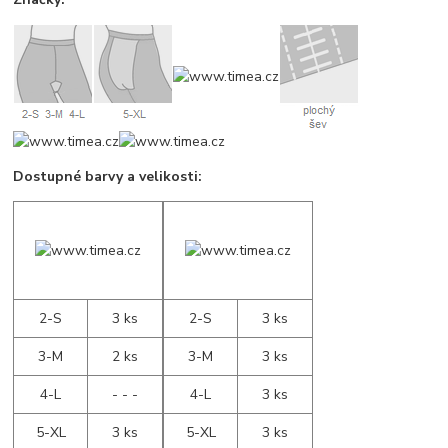
Dostupné barvy a velikosti:
2-S
3 ks
2-S
3 ks
3-M
2 ks
3-M
3 ks
4-L
- - -
4-L
3 ks
5-XL
3 ks
5-XL
3 ks