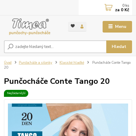
0
ks
za
0 Kč
Menu
Hledat
Úvod
Punčocháče a silonky
Klasické hladké
Punčocháče Conte Tango
20
Punčocháče Conte Tango 20
Nejžádanější