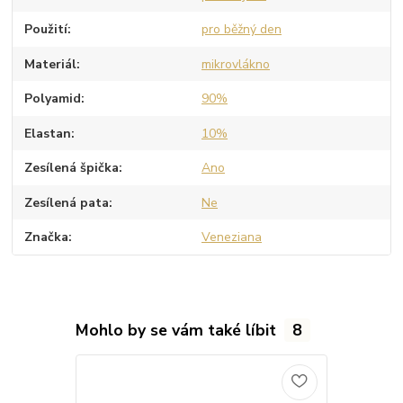
Použití
pro běžný den
Materiál
mikrovlákno
Polyamid
90%
Elastan
10%
Zesílená špička
Ano
Zesílená pata
Ne
Značka
Veneziana
Mohlo by se vám také líbit
8