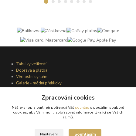
Tabulky velikostí
Doprava a platba
Věrnostní systém
Galerie - módní přehlídky
Zpracování cookies
Podmínky užití webového rozhraní
Náš e-shop a partneři potřebují Váš
souhlas
s použitím souborů
Obchodní podmínky
cookies, aby Vám mohli zobrazovat informace týkající se Vašich
Ochrana osobních údajů
zájmů.
Kontakty
Souhlasím
Nastavení