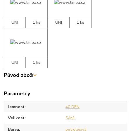
UNI
1 ks
UNI
1 ks
UNI
1 ks
Původ zboží
Parametry
Jemnost
40 DEN
Velikost
S/M/L
Barva
petrolejová