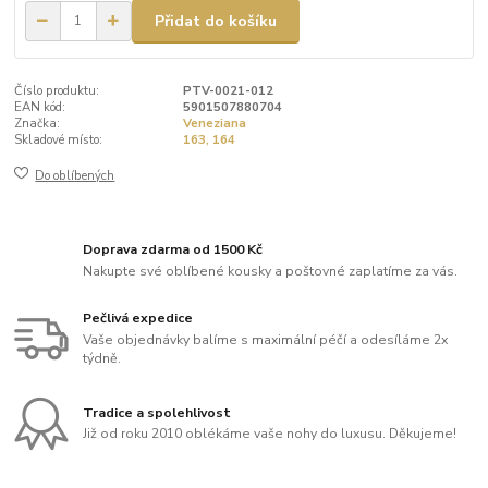
Přidat do košíku
Číslo produktu:
PTV-0021-012
EAN kód:
5901507880704
Značka:
Veneziana
Skladové místo:
163, 164
Do oblíbených
Doprava zdarma od 1500 Kč
Nakupte své oblíbené kousky a poštovné zaplatíme za vás.
Pečlivá expedice
Vaše objednávky balíme s maximální péčí a odesíláme 2x
týdně.
Tradice a spolehlivost
Již od roku 2010 oblékáme vaše nohy do luxusu. Děkujeme!