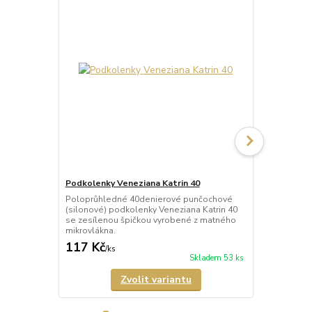
Podkolenky Veneziana Katrin 40
Ponožky Tet
Poloprůhledné 40denierové punčochové
Průhledné 1
(silonové) podkolenky Veneziana Katrin 40
Tetra Stonož
se zesílenou špičkou vyrobené z matného
zesílenou š
mikrovlákna.
vzhledem. Ba
117 Kč
132 Kč
/
ks
/
ks
Skladem 53 ks
Zvolit variantu