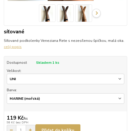
síťované
Síťované podkolenky Veneziana Rete s nezesílenou špičkou, malá oka.
celý popis
Dostupnost
Skladem 1 ks
Velikost:
Barva:
119 Kč
/
ks
98 Kč
bez DPH
Přidat do košíku