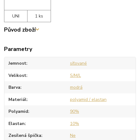
UNI
1 ks
Původ zboží
Parametry
Jemnost
síťované
Velikost
S/M/L
Barva
modrá
Materiál
polyamid / elastan
Polyamid
90%
Elastan
10%
Zesílená špička
Ne