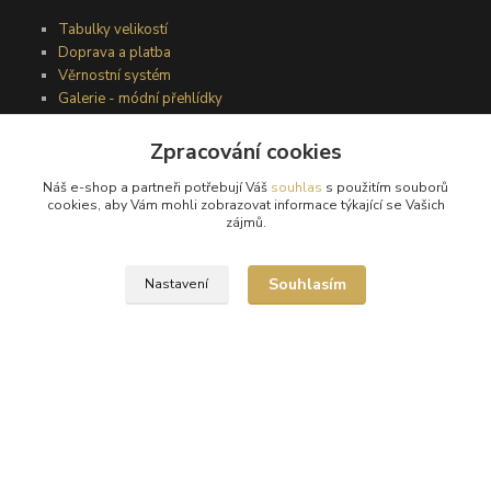
Tabulky velikostí
Doprava a platba
Věrnostní systém
Galerie - módní přehlídky
Zpracování cookies
Podmínky užití webového rozhraní
Náš e-shop a partneři potřebují Váš
souhlas
s použitím souborů
Obchodní podmínky
cookies, aby Vám mohli zobrazovat informace týkající se Vašich
Ochrana osobních údajů
zájmů.
Kontakty
Souhlasím
Nastavení
Podmínky vrácení zboží
Reklamační řád
®
© Copyright 2010 – 2026
Timea
Vytvořeno na
Eshop-rychle.cz