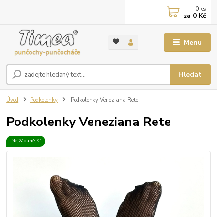
0
ks
za
0 Kč
Menu
Hledat
Úvod
Podkolenky
Podkolenky Veneziana Rete
Podkolenky Veneziana Rete
Nejžádanější