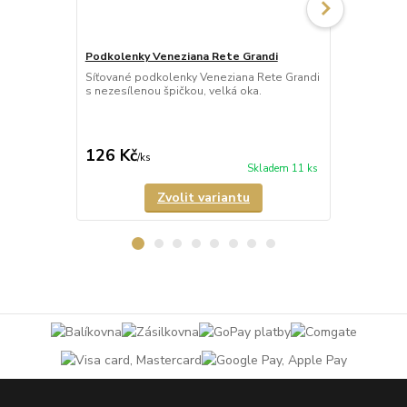
Podkolenky Veneziana Rete Grandi
Podkolenky 
Síťované podkolenky Veneziana Rete Grandi
Síťované po
s nezesílenou špičkou, velká oka.
háčkovaným 
126 Kč
137 Kč
/
ks
/
ks
Skladem 11 ks
Zvolit variantu