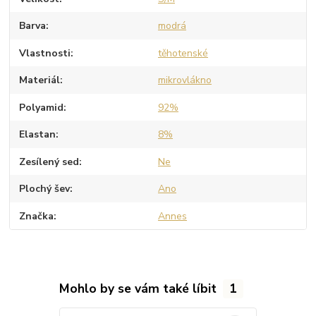
Barva
modrá
Vlastnosti
těhotenské
Materiál
mikrovlákno
Polyamid
92%
Elastan
8%
Zesílený sed
Ne
Plochý šev
Ano
Značka
Annes
Mohlo by se vám také líbit
1