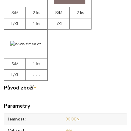
S/M
2 ks
S/M
2 ks
L/XL
1 ks
L/XL
- - -
S/M
1 ks
L/XL
- - -
Původ zboží
Parametry
Jemnost
90 DEN
Velikost
S/M