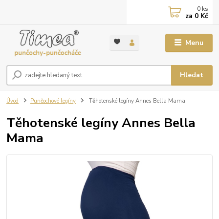
0
ks
za
0 Kč
Menu
Hledat
Úvod
Punčochové legíny
Těhotenské legíny Annes Bella Mama
Těhotenské legíny Annes Bella
Mama