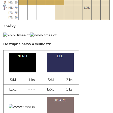
Značky:
Dostupné barvy a velikosti:
S/M
1 ks
S/M
2 ks
L/XL
- - -
L/XL
1 ks