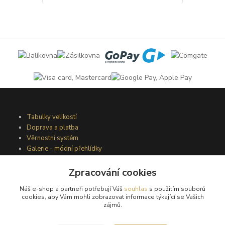
Tabulky velikostí
Doprava a platba
Věrnostní systém
Galerie - módní přehlídky
Zpracování cookies
Podmínky užití webového rozhraní
Náš e-shop a partneři potřebují Váš
souhlas
s použitím souborů
Obchodní podmínky
cookies, aby Vám mohli zobrazovat informace týkající se Vašich
Ochrana osobních údajů
zájmů.
Kontakty