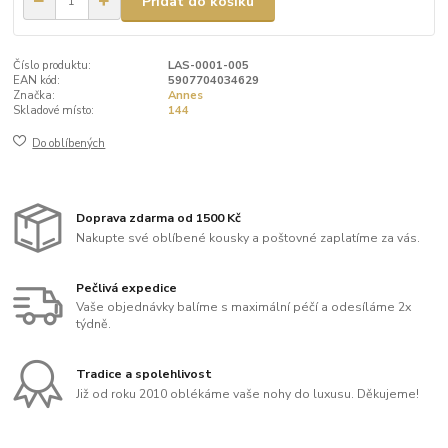
Přidat do košíku
Číslo produktu:
LAS-0001-005
EAN kód:
5907704034629
Značka:
Annes
Skladové místo:
144
Do oblíbených
Doprava zdarma od 1500 Kč
Nakupte své oblíbené kousky a poštovné zaplatíme za vás.
Pečlivá expedice
Vaše objednávky balíme s maximální péčí a odesíláme 2x
týdně.
Tradice a spolehlivost
Již od roku 2010 oblékáme vaše nohy do luxusu. Děkujeme!