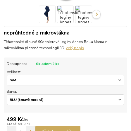
neprůhledné z mikrovlákna
Těhotenské dlouhé 90denierové legíny Annes Bella Mama z
mikrovlákna pletené technologií 3D.
celý popis
Dostupnost
Skladem 2 ks
Velikost:
Barva:
499 Kč
/
ks
412 Kč
bez DPH