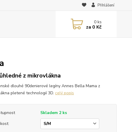
Přihlášení
0
ks
za
0 Kč
a
ůhledné z mikrovlákna
nské dlouhé 90denierové legíny Annes Bella Mama z
lákna pletené technologií 3D.
celý popis
tupnost
Skladem 2 ks
ikost: