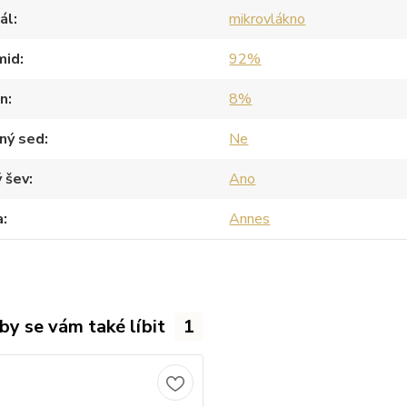
ál
mikrovlákno
mid
92%
an
8%
ný sed
Ne
 šev
Ano
a
Annes
by se vám také líbit
1