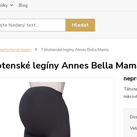
lídky
Blog
Hledat
unčochové legíny
Těhotenské legíny Annes Bella Mama
tenské legíny Annes Bella Mam
nepr
Těhote
mikrov
Dos
Vel