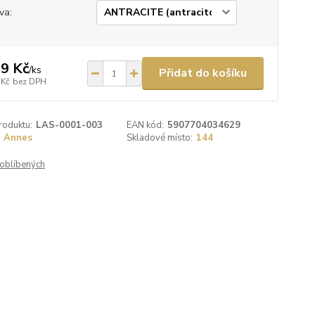
va:
9 Kč
/
ks
Přidat do košíku
 Kč
bez DPH
roduktu:
LAS-0001-003
EAN kód:
5907704034629
Annes
Skladové místo:
144
oblíbených