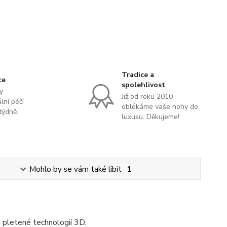
Tradice a
ce
spolehlivost
y
Již od roku 2010
lní péčí
oblékáme vaše nohy do
týdně.
luxusu. Děkujeme!
Mohlo by se vám také líbit
1
pletené technologií 3D.