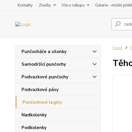
Kontakty
Značky
Vše o nákupu
Galerie - módní přeh
Úvod
P
Punčocháče a silonky
Těho
Samodržící punčochy
Podvazkové punčochy
Podvazkové pásy
Punčochové legíny
Nadkolenky
Podkolenky