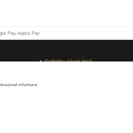
Podmínky vrácení zboží
Reklamační řád
obrazovat informace
Vytvořeno na
Eshop-rychle.cz