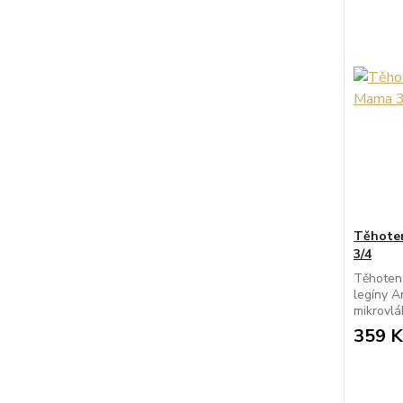
Těhoten
3/4
Těhotens
legíny A
mikrovlá
359 K