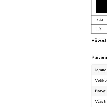
S/M
L/XL
Původ 
Param
Jemno
Veliko
Barva
Vlastn