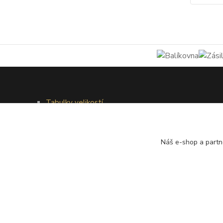
Tabulky velikostí
Doprava a platba
Věrnostní systém
Galerie - módní přehlídky
Náš e-shop a partn
®
© Copyright 2010 – 2026
Timea