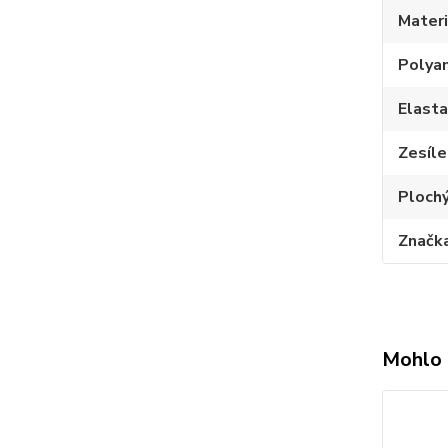
Materi
Polya
Elast
Zesíle
Plochý
Značk
Mohlo 