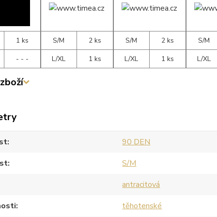
1 ks
S/M
2 ks
S/M
2 ks
S/M
- - -
L/XL
1 ks
L/XL
1 ks
L/XL
zboží
etry
st
90 DEN
st
S/M
antracitová
osti
těhotenské