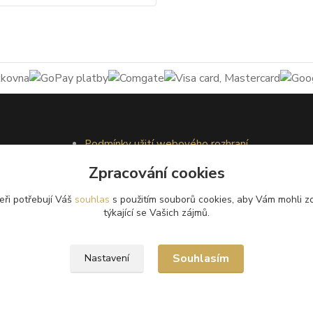
Podmínky užití webového rozhraní
Obchodní podmínky
Zpracování cookies
Ochrana osobních údajů
Kontakty
eři potřebují Váš
souhlas
s použitím souborů cookies, aby Vám mohli z
týkající se Vašich zájmů.
Souhlasím
Nastavení