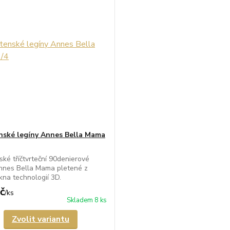
ské legíny Annes Bella Mama
ké tříčtvrteční 90denierové
nnes Bella Mama pletené z
kna technologií 3D.
č
/
ks
Skladem 8 ks
Zvolit variantu