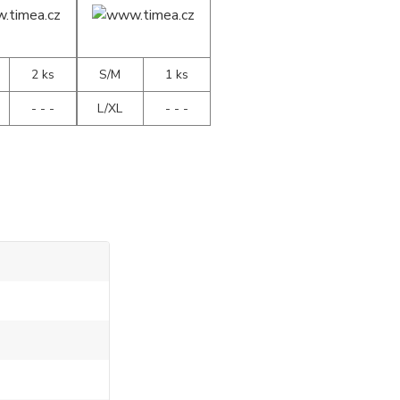
2 ks
S/M
1 ks
- - -
L/XL
- - -