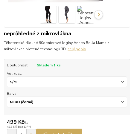
neprůhledné z mikrovlákna
Těhotenské dlouhé 90denierové legíny Annes Bella Mama z
mikrovlákna pletené technologií 3D.
celý popis
Dostupnost
Skladem 1 ks
Velikost:
Barva:
499 Kč
/
ks
412 Kč
bez DPH