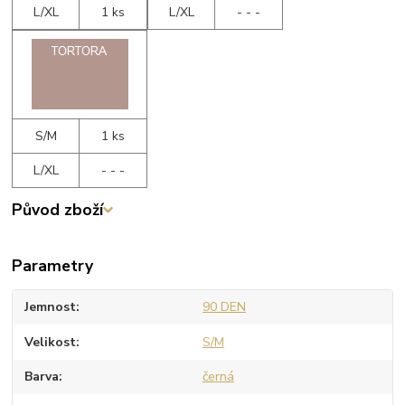
L/XL
1 ks
L/XL
- - -
S/M
1 ks
L/XL
- - -
Původ zboží
Parametry
Jemnost
90 DEN
Velikost
S/M
Barva
černá