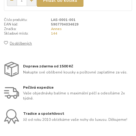
Přidat do košíku
Číslo produktu:
LAS-0001-001
EAN kód:
5907704034629
Značka:
Annes
Skladové místo:
144
Do oblíbených
Doprava zdarma od 1500 Kč
Nakupte své oblíbené kousky a poštovné zaplatíme za vás.
Pečlivá expedice
Vaše objednávky balíme s maximální péčí a odesíláme 2x
týdně.
Tradice a spolehlivost
Již od roku 2010 oblékáme vaše nohy do luxusu. Děkujeme!