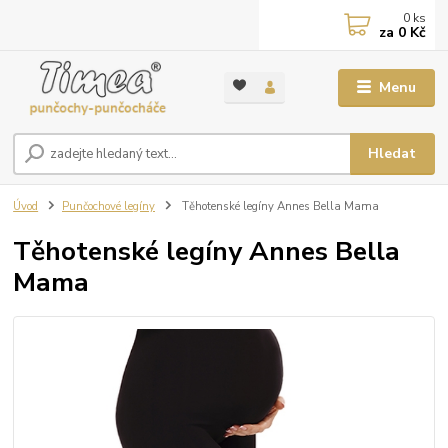
0
ks
za
0 Kč
Menu
Hledat
Úvod
Punčochové legíny
Těhotenské legíny Annes Bella Mama
Těhotenské legíny Annes Bella
Mama