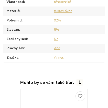
Vlastnosti
těhotenské
Materiál
mikrovlákno
Polyamid
92%
Elastan
8%
Zesílený sed
Ne
Plochý šev
Ano
Značka
Annes
Mohlo by se vám také líbit
1