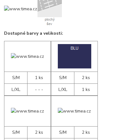
Dostupné barvy a velikosti:
S/M
1 ks
S/M
2 ks
L/XL
- - -
L/XL
1 ks
S/M
2 ks
S/M
2 ks