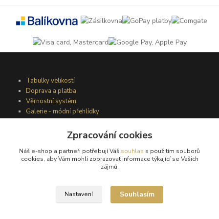
Tabulky velikostí
Doprava a platba
Věrnostní systém
Galerie - módní přehlídky
Zpracování cookies
Podmínky užití webového rozhraní
Náš e-shop a partneři potřebují Váš
souhlas
s použitím souborů
Obchodní podmínky
cookies, aby Vám mohli zobrazovat informace týkající se Vašich
Ochrana osobních údajů
zájmů.
Kontakty
Souhlasím
Nastavení
Podmínky vrácení zboží