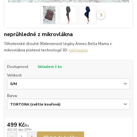
neprůhledné z mikrovlákna
Těhotenské dlouhé 90denierové legíny Annes Bella Mama z
mikrovlákna pletené technologií 3D.
celý popis
Dostupnost
Skladem 1 ks
Velikost:
Barva:
499 Kč
/
ks
412 Kč
bez DPH