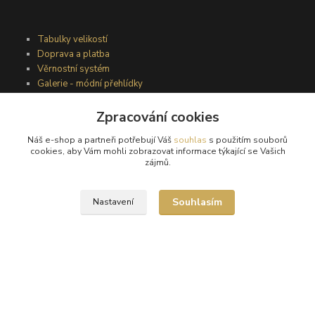
Tabulky velikostí
Doprava a platba
Věrnostní systém
Galerie - módní přehlídky
Zpracování cookies
Podmínky užití webového rozhraní
Náš e-shop a partneři potřebují Váš
souhlas
s použitím souborů
Obchodní podmínky
cookies, aby Vám mohli zobrazovat informace týkající se Vašich
Ochrana osobních údajů
zájmů.
Kontakty
Souhlasím
Nastavení
Podmínky vrácení zboží
Reklamační řád
®
© Copyright 2010 – 2026
Timea