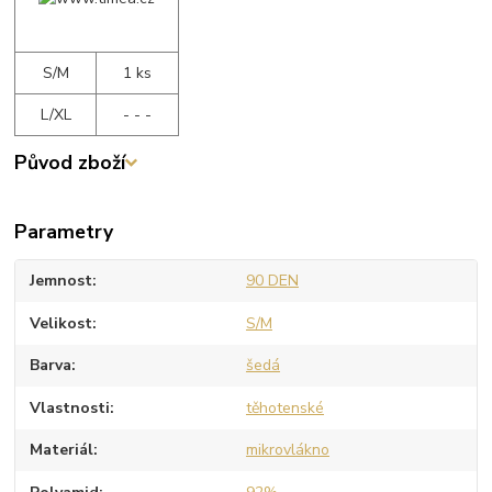
S/M
1 ks
L/XL
- - -
Původ zboží
Parametry
Jemnost
90 DEN
Velikost
S/M
Barva
šedá
Vlastnosti
těhotenské
Materiál
mikrovlákno