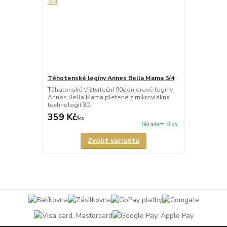
Těhotenské legíny Annes Bella Mama 3/4
Těhotenské tříčtvrteční 90denierové legíny
Annes Bella Mama pletené z mikrovlákna
technologií 3D.
359 Kč
/
ks
Skladem 8 ks
Zvolit variantu