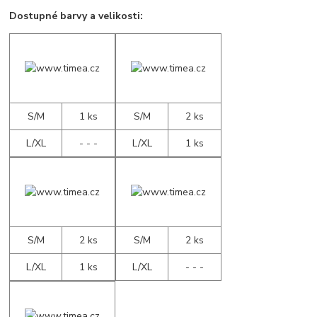
Dostupné barvy a velikosti:
S/M
1 ks
S/M
2 ks
L/XL
- - -
L/XL
1 ks
S/M
2 ks
S/M
2 ks
L/XL
1 ks
L/XL
- - -