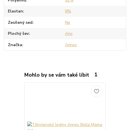
Polyamid
92%
Elastan
8%
Zesílený sed
Ne
Plochý šev
Ano
Značka
Annes
Mohlo by se vám také líbit
1