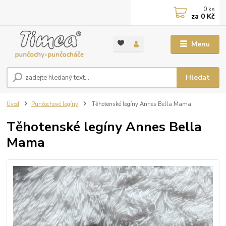
0
ks
za
0 Kč
Menu
Hledat
Úvod
Punčochové legíny
Těhotenské legíny Annes Bella Mama
Těhotenské legíny Annes Bella
Mama