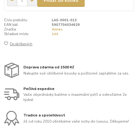
Přidat do košíku
Číslo produktu:
LAS-0001-013
EAN kód:
5907704034629
Značka:
Annes
Skladové místo:
144
Do oblíbených
Doprava zdarma od 1500 Kč
Nakupte své oblíbené kousky a poštovné zaplatíme za vás.
Pečlivá expedice
Vaše objednávky balíme s maximální péčí a odesíláme 2x
týdně.
Tradice a spolehlivost
Již od roku 2010 oblékáme vaše nohy do luxusu. Děkujeme!