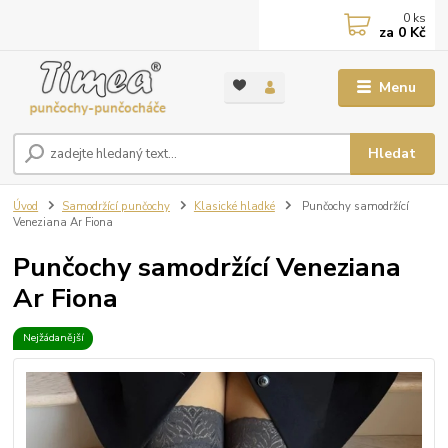
0
ks
za
0 Kč
Menu
Hledat
Úvod
Samodržící punčochy
Klasické hladké
Punčochy samodržící
Veneziana Ar Fiona
Punčochy samodržící Veneziana
Ar Fiona
Nejžádanější