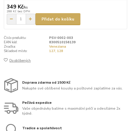
349 Kč
/
ks
288 Kč
bez DPH
Přidat do košíku
Číslo produktu:
PSV-0002-003
EAN kód:
8300510156139
Značka:
Veneziana
Skladové místo:
127, 128
Do oblíbených
Doprava zdarma od 1500 Kč
Nakupte své oblíbené kousky a poštovné zaplatíme za vás.
Pečlivá expedice
Vaše objednávky balíme s maximální péčí a odesíláme 2x
týdně.
Tradice a spolehlivost