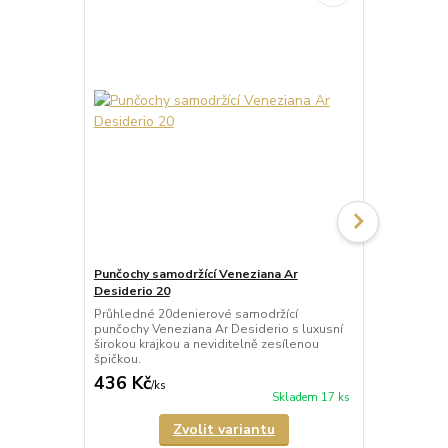
Punčochy samodržící Veneziana Ar
Punčochy sa
Desiderio 20
Beautiful 20
Průhledné 20denierové samodržící
Průhledné 2
punčochy Veneziana Ar Desiderio s luxusní
punčochy Ven
širokou krajkou a neviditelně zesílenou
širokou kraj
špičkou.
špičkou.
436 Kč
335 Kč
/
ks
/
ks
Skladem 17 ks
Zvolit variantu