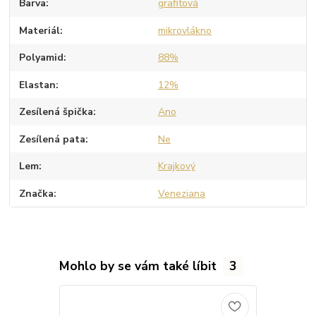
Barva
grafitová
Materiál
mikrovlákno
Polyamid
88%
Elastan
12%
Zesílená špička
Ano
Zesílená pata
Ne
Lem
Krajkový
Značka
Veneziana
Mohlo by se vám také líbit
3