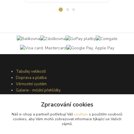
Tabulky velikostí
Doprava a platba
Věrnostní systém
Galerie - módní přehlídky
Zpracování cookies
Podmínky užití webového rozhraní
Náš e-shop a partneři potřebují Váš
souhlas
s použitím souborů
Obchodní podmínky
cookies, aby Vám mohli zobrazovat informace týkající se Vašich
Ochrana osobních údajů
zájmů.
Kontakty