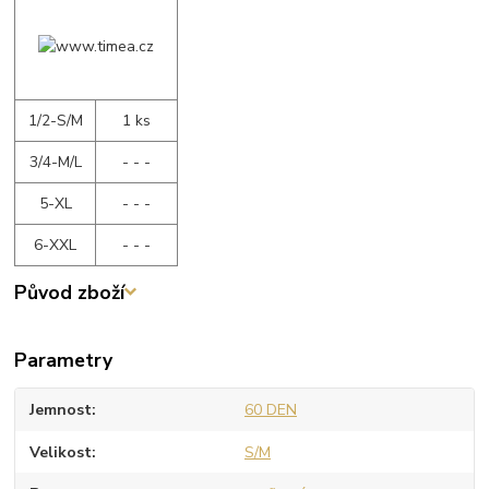
1/2-S/M
1 ks
3/4-M/L
- - -
5-XL
- - -
6-XXL
- - -
Původ zboží
Parametry
Jemnost
60 DEN
Velikost
S/M