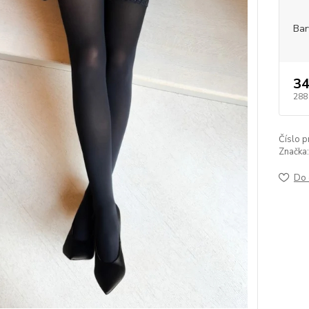
Bar
34
288
Číslo p
Značka:
Do 