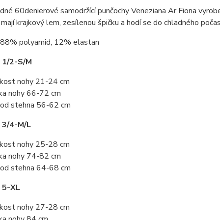
dné 60denierové samodržící punčochy Veneziana Ar Fiona vyrobe
mají krajkový lem, zesílenou špičku a hodí se do chladného počas
88% polyamid, 12% elastan
 1/2-S/M
ikost nohy 21-24 cm
ka nohy 66-72 cm
od stehna 56-62 cm
 3/4-M/L
ikost nohy 25-28 cm
ka nohy 74-82 cm
od stehna 64-68 cm
 5-XL
ikost nohy 27-28 cm
ka nohy 84 cm