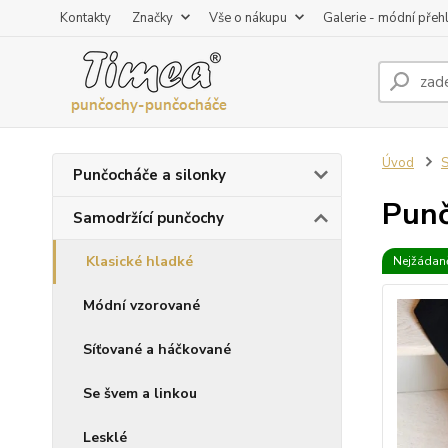
Kontakty
Značky
Vše o nákupu
Galerie - módní přeh
Úvod
S
Punčocháče a silonky
Punč
Samodržící punčochy
Klasické hladké
Nejžádaně
Módní vzorované
Síťované a háčkované
Se švem a linkou
Lesklé