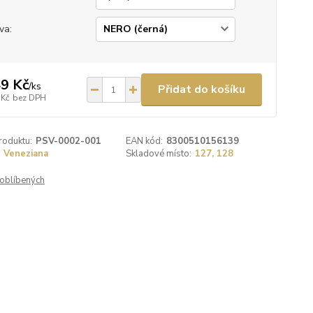
va:
9 Kč
/
ks
Přidat do košíku
 Kč
bez DPH
roduktu:
PSV-0002-001
EAN kód:
8300510156139
Veneziana
Skladové místo:
127, 128
oblíbených