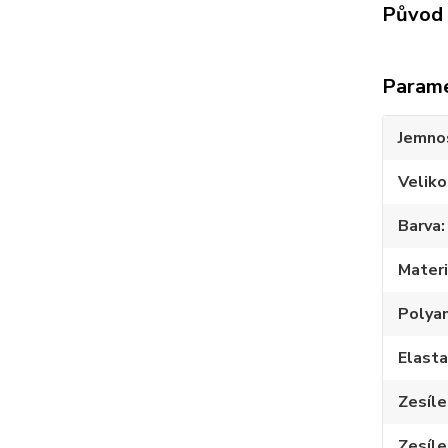
Původ 
Param
Jemno
Veliko
Barva
Materi
Polya
Elast
Zesíle
Zesíle