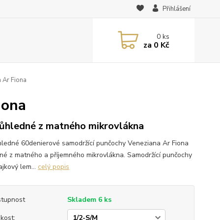
Přihlášení
0
ks
za
0 Kč
 Ar Fiona
iona
ůhledné z matného mikrovlákna
ledné 60denierové samodržící punčochy Veneziana Ar Fiona
né z matného a příjemného mikrovlákna. Samodržící punčochy
ajkový lem...
celý popis
tupnost
Skladem 6 ks
ikost: