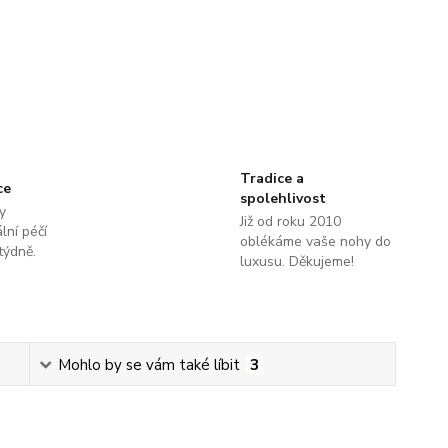
Tradice a
ce
spolehlivost
y
Již od roku 2010
lní péčí
oblékáme vaše nohy do
týdně.
luxusu. Děkujeme!
Mohlo by se vám také líbit
3