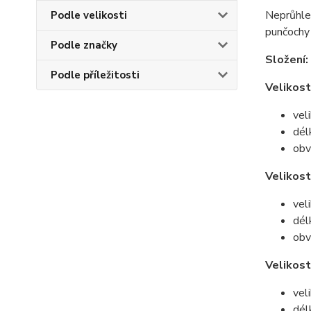
Neprůhle
Podle velikosti
punčochy 
Podle značky
Složení:
Podle příležitosti
Velikost
vel
dél
obv
Velikost
vel
dél
obv
Velikost
vel
dél