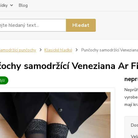
lídky
Blog
Hledat
amodržící punčochy
Klasické hladké
Punčochy samodržící Veneziana
ochy samodržící Veneziana Ar F
nepr
jší
Neprůh
vyrobe
mají kr
Dos
Vel