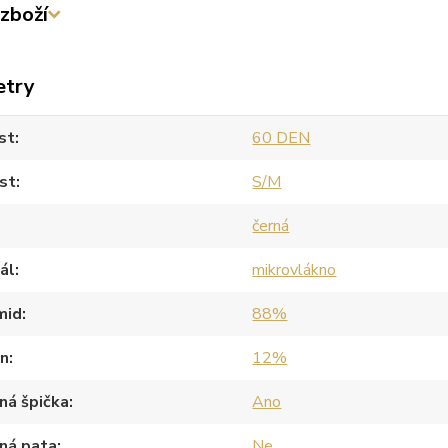
zboží
etry
st
60 DEN
st
S/M
černá
ál
mikrovlákno
mid
88%
an
12%
ná špička
Ano
ná pata
Ne