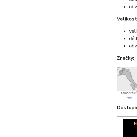
obv
Velikos
vel
dél
obv
Značky:
Dostupné