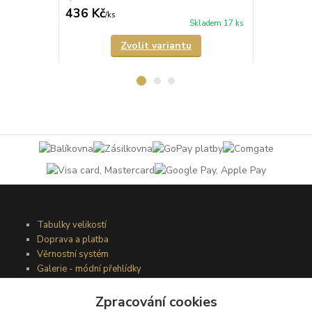
436 Kč
335 Kč
/
ks
/
ks
Skladem 17 ks
Zvolit variantu
Tabulky velikostí
Doprava a platba
Věrnostní systém
Galerie - módní přehlídky
Zpracování cookies