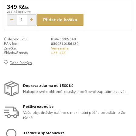
349 Kč
/
ks
288 Kč
bez DPH
Přidat do košíku
Číslo produktu:
PSV-0002-048
EAN kód:
8300510156139
Značka:
Veneziana
Skladové místo:
127, 128
Do oblíbených
Doprava zdarma od 1500 Kč
Nakupte své oblíbené kousky a poštovné zaplatíme za vás.
Pečlivá expedice
Vaše objednávky balíme s maximální péčí a odesíláme 2x
týdně.
Tradice a spolehlivost