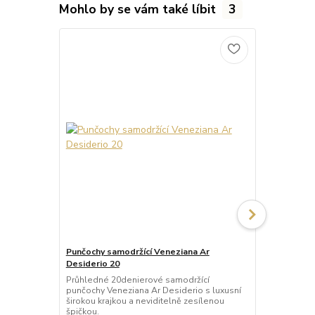
Mohlo by se vám také líbit
3
Punčochy samodržící Veneziana Ar
Punčochy sa
Desiderio 20
Beautiful 20
Průhledné 20denierové samodržící
Průhledné 2
punčochy Veneziana Ar Desiderio s luxusní
punčochy Ven
širokou krajkou a neviditelně zesílenou
širokou kraj
špičkou.
špičkou.