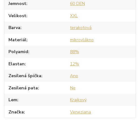
Jemnost
60 DEN
Velikost
XXL
Barva
terakotová
Materiál
mikrovlákno
Polyamid
88%
Elastan
12%
Zesílená špička
Ano
Zesílená pata
Ne
Lem
Krajkový
Značka
Veneziana