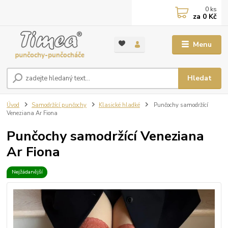
0
ks
za
0 Kč
Menu
Hledat
Úvod
Samodržící punčochy
Klasické hladké
Punčochy samodržící
Veneziana Ar Fiona
Punčochy samodržící Veneziana
Ar Fiona
Nejžádanější