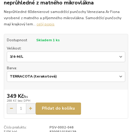
neprůhledné z matného mikrovlákna
Neprůhledné 60denierové samodržící punčochy Veneziana Ar Fiona
vyrobené z matného a příjemného mikrovlákna. Samodržící punčochy
mají krajkový lem...
celý popis
Dostupnost
Skladem 1 ks
Velikost:
Barva:
349 Kč
/
ks
288 Kč
bez DPH
Přidat do košíku
Číslo produktu:
PSV-0002-046
EAN kód:
8300510156139