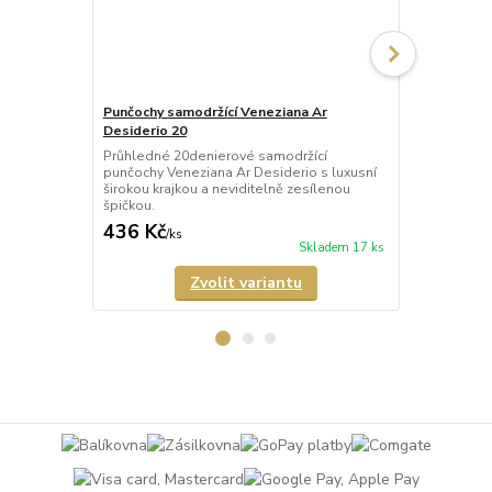
Punčochy samodržící Veneziana Ar
Punčochy sa
Desiderio 20
Beautiful 20
Průhledné 20denierové samodržící
Průhledné 2
punčochy Veneziana Ar Desiderio s luxusní
punčochy Ven
širokou krajkou a neviditelně zesílenou
širokou kraj
špičkou.
špičkou.
436 Kč
335 Kč
/
ks
/
ks
Skladem 17 ks
Zvolit variantu