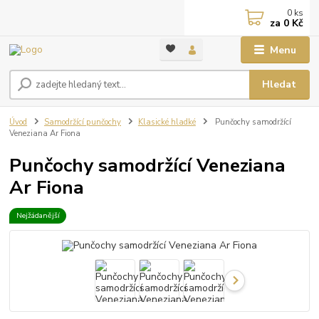
0
ks
za
0 Kč
Menu
Hledat
Úvod
Samodržící punčochy
Klasické hladké
Punčochy samodržící
Veneziana Ar Fiona
Punčochy samodržící Veneziana
Ar Fiona
Nejžádanější