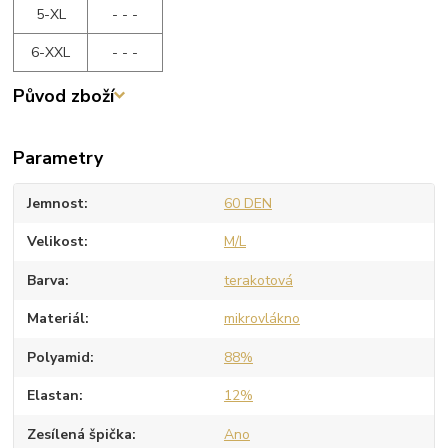
5-XL
- - -
6-XXL
- - -
Původ zboží
Parametry
Jemnost
60 DEN
Velikost
M/L
Barva
terakotová
Materiál
mikrovlákno
Polyamid
88%
Elastan
12%
Zesílená špička
Ano