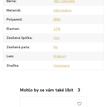
Barva
(těl.) naturální
Materiál
mikrovlákno
Polyamid
88%
Elastan
12%
Zesílená špička
Ano
Zesílená pata
Ne
Lem
Krajkový
Značka
Veneziana
Mohlo by se vám také líbit
3