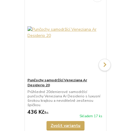
Punčochy samodržící Veneziana Ar
Punčochy sa
Desiderio 20
Beautiful 20
Průhledné 20denierové samodržící
Průhledné 2
punčochy Veneziana Ar Desiderio s luxusní
punčochy Ven
širokou krajkou a neviditelně zesílenou
širokou kraj
špičkou.
špičkou.
436 Kč
335 Kč
/
ks
/
ks
Skladem 17 ks
Zvolit variantu