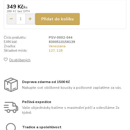
349 Kč
/
ks
288 Kč
bez DPH
Přidat do košíku
Číslo produktu:
PSV-0002-044
EAN kód:
8300510156139
Značka:
Veneziana
Skladové místo:
127, 128
Do oblíbených
Doprava zdarma od 1500 Kč
Nakupte své oblíbené kousky a poštovné zaplatíme za vás.
Pečlivá expedice
Vaše objednávky balíme s maximální péčí a odesíláme 2x
týdně.
Tradice a spolehlivost