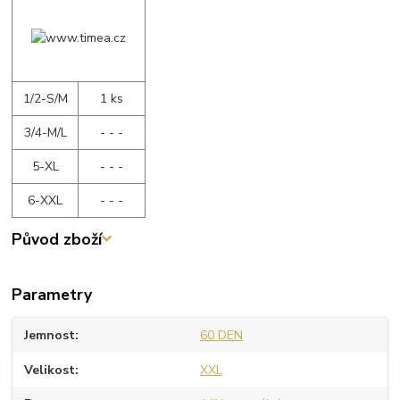
1/2-S/M
1 ks
3/4-M/L
- - -
5-XL
- - -
6-XXL
- - -
Původ zboží
Parametry
Jemnost
60 DEN
Velikost
XXL