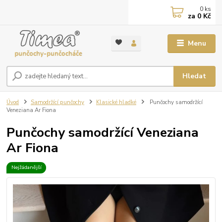
0
ks
za
0 Kč
Menu
Hledat
Úvod
Samodržící punčochy
Klasické hladké
Punčochy samodržící
Veneziana Ar Fiona
Punčochy samodržící Veneziana
Ar Fiona
Nejžádanější