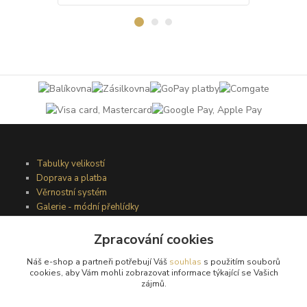
Tabulky velikostí
Doprava a platba
Věrnostní systém
Galerie - módní přehlídky
Zpracování cookies
Podmínky užití webového rozhraní
Náš e-shop a partneři potřebují Váš
souhlas
s použitím souborů
Obchodní podmínky
cookies, aby Vám mohli zobrazovat informace týkající se Vašich
Ochrana osobních údajů
zájmů.
Kontakty