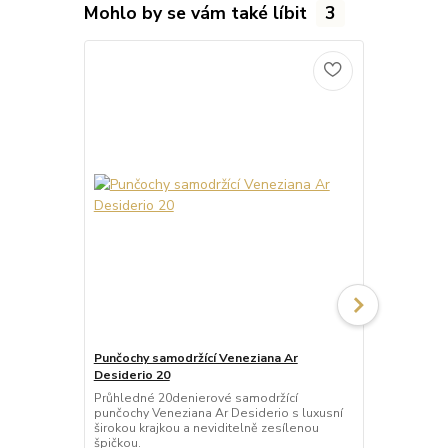
Mohlo by se vám také líbit
3
Punčochy samodržící Veneziana Ar
Punčochy sa
Desiderio 20
Beautiful 20
Průhledné 20denierové samodržící
Průhledné 2
punčochy Veneziana Ar Desiderio s luxusní
punčochy Ven
širokou krajkou a neviditelně zesílenou
širokou kraj
špičkou.
špičkou.