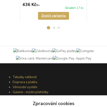
436 Kč
335 Kč
/
ks
/
ks
Skladem 17 ks
Zvolit variantu
Tabulky velikostí
Doprava a platba
Věrnostní systém
Galerie - módní přehlídky
Zpracování cookies