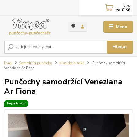
0
ks
za
0 Kč
Menu
Hledat
Úvod
Samodržící punčochy
Klasické hladké
Punčochy samodržící
Veneziana Ar Fiona
Punčochy samodržící Veneziana
Ar Fiona
Nejžádanější