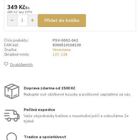
349 Kč
/
ks
288 Kč
bez DPH
Přidat do košíku
Číslo produktu:
PSV-0002-042
EAN kód:
8300510156139
Značka:
Veneziana
Skladové místo:
127, 128
Do oblíbených
Doprava zdarma od 1500 Kč
Nakupte své oblíbené kousky a poštovné zaplatíme za vás.
Pečlivá expedice
Vaše objednávky balíme s maximální péčí a odesíláme 2x
týdně.
Tradice a spolehlivost