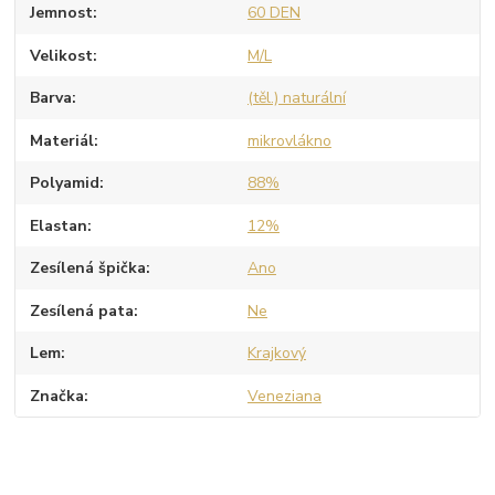
Jemnost
60 DEN
Velikost
M/L
Barva
(těl.) naturální
Materiál
mikrovlákno
Polyamid
88%
Elastan
12%
Zesílená špička
Ano
Zesílená pata
Ne
Lem
Krajkový
Značka
Veneziana