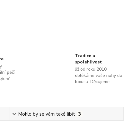
Tradice a
ce
spolehlivost
y
Již od roku 2010
lní péčí
oblékáme vaše nohy do
týdně.
luxusu. Děkujeme!
Mohlo by se vám také líbit
3