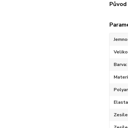
Původ 
Param
Jemno
Veliko
Barva
Materi
Polya
Elast
Zesíle
Zesíle