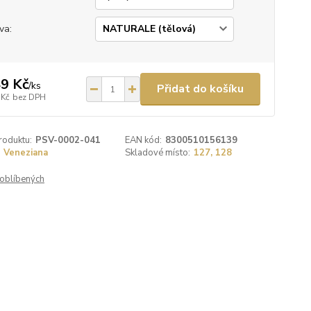
va:
9 Kč
/
ks
Přidat do košíku
 Kč
bez DPH
roduktu:
PSV-0002-041
EAN kód:
8300510156139
Veneziana
Skladové místo:
127, 128
oblíbených