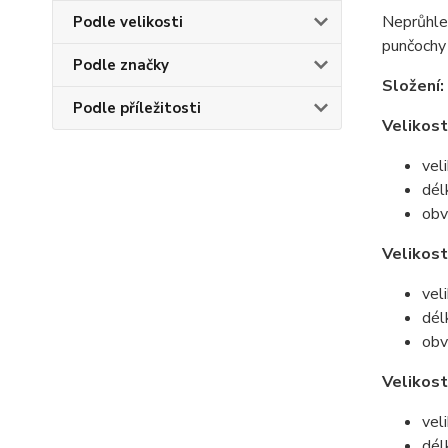
Neprůhle
Podle velikosti
punčochy 
Podle značky
Složení:
Podle příležitosti
Velikost
vel
dél
obv
Velikost
vel
dél
obv
Velikost
vel
dél