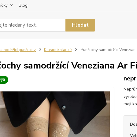
lídky
Blog
Hledat
amodržící punčochy
Klasické hladké
Punčochy samodržící Veneziana
ochy samodržící Veneziana Ar F
nepr
jší
Neprůh
vyrobe
mají kr
Dos
Vel