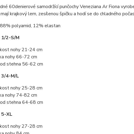
dné 60denierové samodržící punčochy Veneziana Ar Fiona vyrobe
mají krajkový lem, zesílenou špičku a hodí se do chladného počas
88% polyamid, 12% elastan
 1/2-S/M
ikost nohy 21-24 cm
ka nohy 66-72 cm
od stehna 56-62 cm
 3/4-M/L
ikost nohy 25-28 cm
ka nohy 74-82 cm
od stehna 64-68 cm
 5-XL
ikost nohy 27-28 cm
ka nohy 84 cm