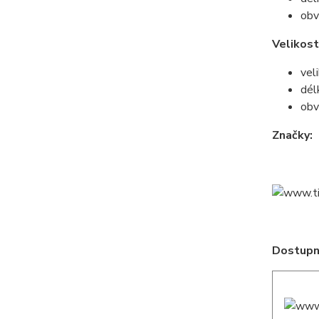
obv
Velikos
vel
dél
obv
Značky:
Dostupné