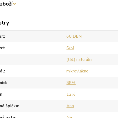
zboží
etry
st
60 DEN
st
S/M
(těl.) naturální
ál
mikrovlákno
mid
88%
an
12%
ná špička
Ano
ná pata
Ne