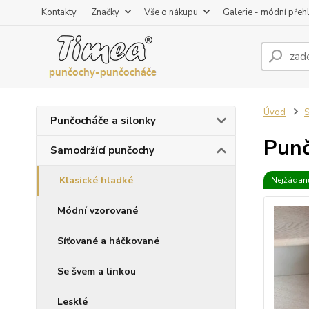
Kontakty
Značky
Vše o nákupu
Galerie - módní přeh
Úvod
S
Punčocháče a silonky
Punč
Samodržící punčochy
Klasické hladké
Nejžádaně
Módní vzorované
Síťované a háčkované
Se švem a linkou
Lesklé