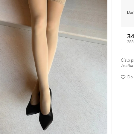
Bar
34
288
Číslo p
Značka:
Do 