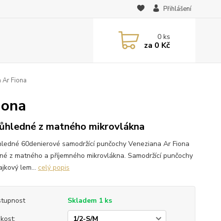
Přihlášení
0
ks
za
0 Kč
 Ar Fiona
iona
ůhledné z matného mikrovlákna
ledné 60denierové samodržící punčochy Veneziana Ar Fiona
né z matného a příjemného mikrovlákna. Samodržící punčochy
ajkový lem...
celý popis
tupnost
Skladem 1 ks
ikost: