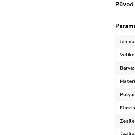
Původ 
Param
Jemno
Veliko
Barva
Materi
Polya
Elast
Zesíle
Zesíle