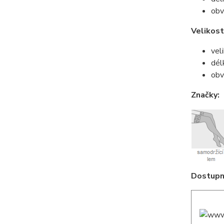
obv
Velikos
vel
dél
obv
Značky:
Dostupné