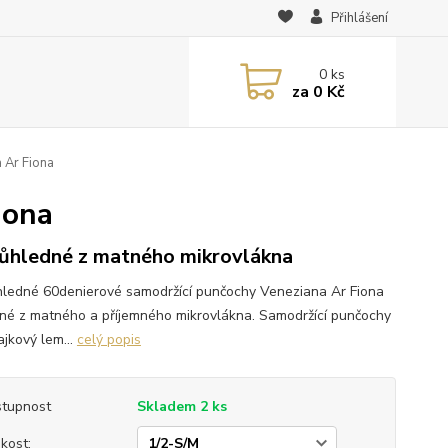
Přihlášení
0
ks
za
0 Kč
 Ar Fiona
iona
ůhledné z matného mikrovlákna
ledné 60denierové samodržící punčochy Veneziana Ar Fiona
né z matného a příjemného mikrovlákna. Samodržící punčochy
ajkový lem...
celý popis
tupnost
Skladem 2 ks
ikost: