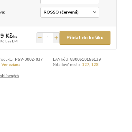
va:
9 Kč
/
ks
Přidat do košíku
 Kč
bez DPH
roduktu:
PSV-0002-037
EAN kód:
8300510156139
Veneziana
Skladové místo:
127, 128
oblíbených