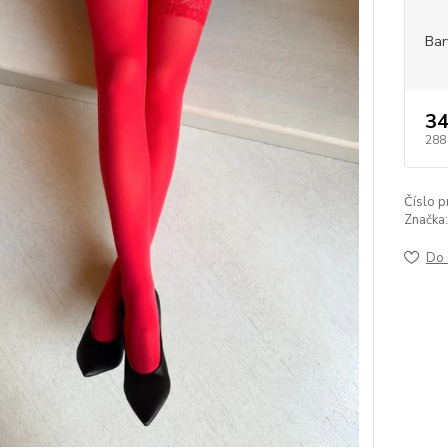
Bar
34
288
Číslo p
Značka:
Do 