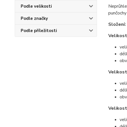
Neprůhle
Podle velikosti
punčochy 
Podle značky
Složení:
Podle příležitosti
Velikost
vel
dél
obv
Velikost
vel
dél
obv
Velikost
vel
dél