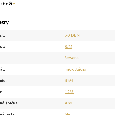
zboží
etry
st
60 DEN
st
S/M
červená
ál
mikrovlákno
mid
88%
an
12%
ná špička
Ano
ná pata
Ne