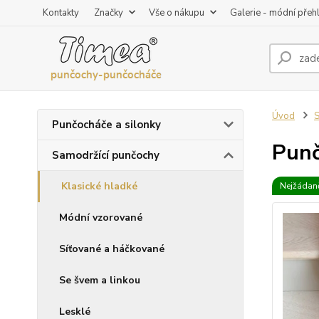
Kontakty
Značky
Vše o nákupu
Galerie - módní přeh
Úvod
S
Punčocháče a silonky
Punč
Samodržící punčochy
Klasické hladké
Nejžádaně
Módní vzorované
Síťované a háčkované
Se švem a linkou
Lesklé