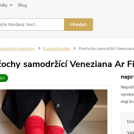
lídky
Blog
Hledat
amodržící punčochy
Klasické hladké
Punčochy samodržící Veneziana
ochy samodržící Veneziana Ar F
nepr
jší
Neprůh
vyrobe
mají kr
Dos
Vel