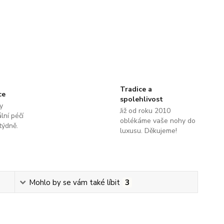
Tradice a
ce
spolehlivost
y
Již od roku 2010
lní péčí
oblékáme vaše nohy do
týdně.
luxusu. Děkujeme!
Mohlo by se vám také líbit
3