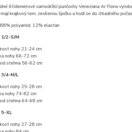
dné 60denierové samodržící punčochy Veneziana Ar Fiona vyrobe
mají krajkový lem, zesílenou špičku a hodí se do chladného počas
88% polyamid, 12% elastan
 1/2-S/M
ikost nohy 21-24 cm
ka nohy 66-72 cm
od stehna 56-62 cm
 3/4-M/L
ikost nohy 25-28 cm
ka nohy 74-82 cm
od stehna 64-68 cm
 5-XL
ikost nohy 27-28 cm
ka nohy 84 cm