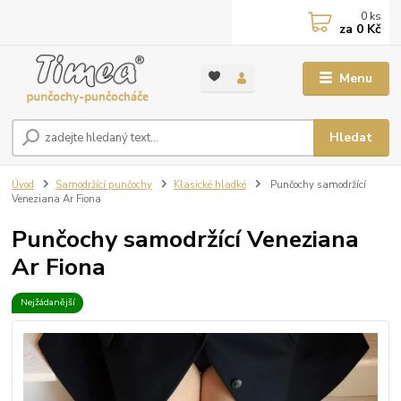
0
ks
za
0 Kč
Menu
Hledat
Úvod
Samodržící punčochy
Klasické hladké
Punčochy samodržící
Veneziana Ar Fiona
Punčochy samodržící Veneziana
Ar Fiona
Nejžádanější