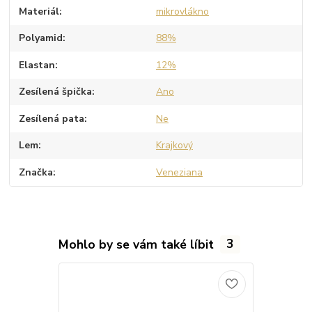
Materiál
mikrovlákno
Polyamid
88%
Elastan
12%
Zesílená špička
Ano
Zesílená pata
Ne
Lem
Krajkový
Značka
Veneziana
Mohlo by se vám také líbit
3