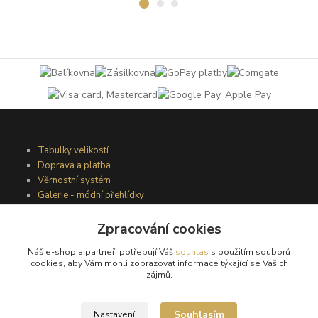
Tabulky velikostí
Doprava a platba
Věrnostní systém
Galerie - módní přehlídky
Zpracování cookies
Podmínky užití webového rozhraní
Náš e-shop a partneři potřebují Váš
souhlas
s použitím souborů
Obchodní podmínky
cookies, aby Vám mohli zobrazovat informace týkající se Vašich
Ochrana osobních údajů
zájmů.
Kontakty
Souhlasím
Nastavení