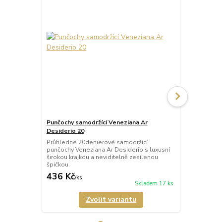
Punčochy samodržící Veneziana Ar
Punčochy sa
Desiderio 20
Beautiful 20
Průhledné 20denierové samodržící
Průhledné 2
punčochy Veneziana Ar Desiderio s luxusní
punčochy Ven
širokou krajkou a neviditelně zesílenou
širokou kraj
špičkou.
špičkou.
436 Kč
335 Kč
/
ks
/
ks
Skladem 17 ks
Zvolit variantu