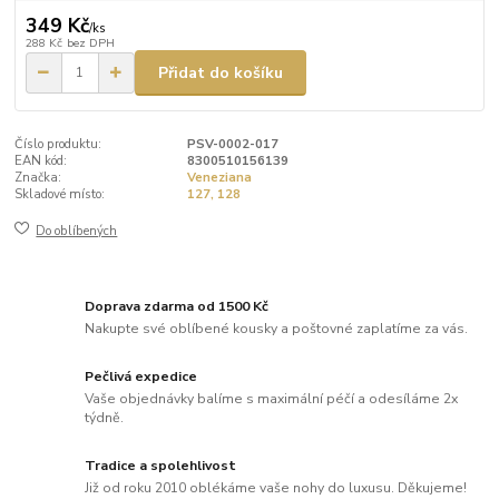
349 Kč
/
ks
288 Kč
bez DPH
Přidat do košíku
Číslo produktu:
PSV-0002-017
EAN kód:
8300510156139
Značka:
Veneziana
Skladové místo:
127, 128
Do oblíbených
Doprava zdarma od 1500 Kč
Nakupte své oblíbené kousky a poštovné zaplatíme za vás.
Pečlivá expedice
Vaše objednávky balíme s maximální péčí a odesíláme 2x
týdně.
Tradice a spolehlivost
Již od roku 2010 oblékáme vaše nohy do luxusu. Děkujeme!