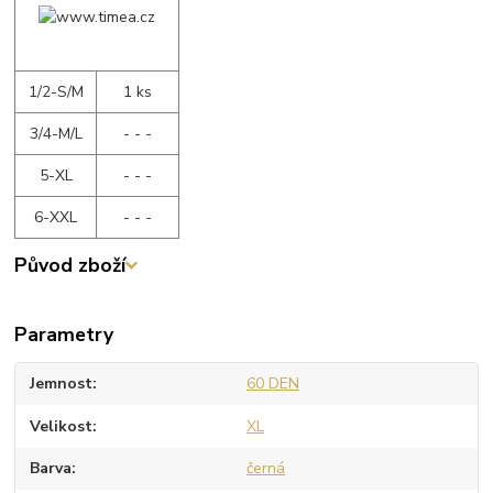
1/2-S/M
1 ks
3/4-M/L
- - -
5-XL
- - -
6-XXL
- - -
Původ zboží
Parametry
Jemnost
60 DEN
Velikost
XL
Barva
černá