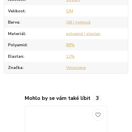
Velikost
S/M
Barva
(těl.) norková
Materiál
polyamid / elastan
Polyamid
88%
Elastan
12%
Značka
Veneziana
Mohlo by se vám také líbit
3