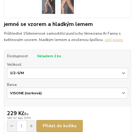
jemné se vzorem a hladkým lemem
Průhledné 15denierové samodržící punčochy Veneziana Ar Fanny s
květinovým vzorem, hladkým lemem a zesílenou špičkou.
celý popis
Dostupnost
Skladem 2 ks
Velikost:
Barva:
229 Kč
/
ks
189 Kč
bez DPH
Přidat do košíku