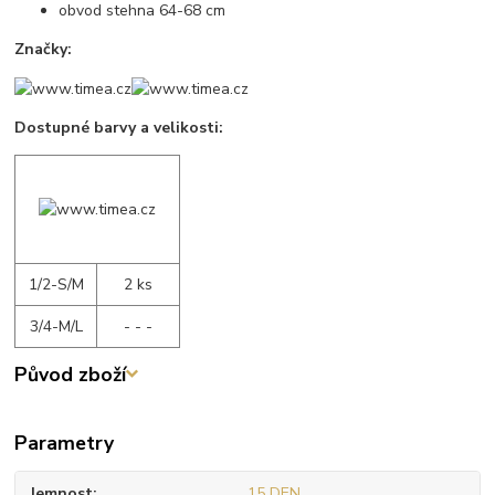
obvod stehna 64-68 cm
Značky:
Dostupné barvy a velikosti:
1/2-S/M
2 ks
3/4-M/L
- - -
Původ zboží
Parametry
Jemnost
15 DEN