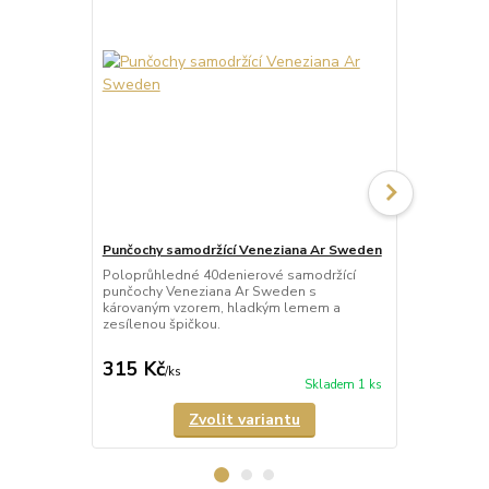
Punčochy samodržící Veneziana Ar Sweden
Punčochy sa
Grandi
Poloprůhledné 40denierové samodržící
punčochy Veneziana Ar Sweden s
Síťované sa
károvaným vzorem, hladkým lemem a
Rete Grandi
zesílenou špičkou.
nezesílenou 
315 Kč
346 Kč
/
ks
/
ks
Skladem 1 ks
Zvolit variantu