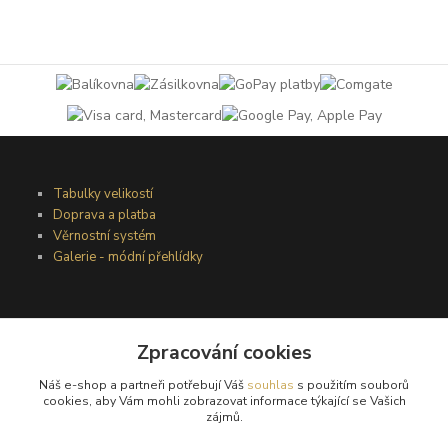
Tabulky velikostí
Doprava a platba
Věrnostní systém
Galerie - módní přehlídky
Podmínky užití webového rozhraní
Zpracování cookies
Obchodní podmínky
Ochrana osobních údajů
Náš e-shop a partneři potřebují Váš
souhlas
s použitím souborů
Kontakty
cookies, aby Vám mohli zobrazovat informace týkající se Vašich
zájmů.