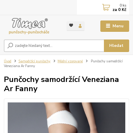
0
ks
za
0 Kč
Menu
Hledat
Úvod
Samodržící punčochy
Módní vzorované
Punčochy samodržící
Veneziana Ar Fanny
Punčochy samodržící Veneziana
Ar Fanny