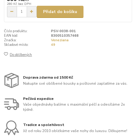
280 Kč
bez DPH
Přidat do košíku
Číslo produktu:
PSV-0038-001
EAN kód:
8300510357468
Značka:
Veneziana
Skladové místo:
49
Do oblíbených
Doprava zdarma od 1500 Kč
Nakupte své oblíbené kousky a poštovné zaplatíme za vás.
Pečlivá expedice
Vaše objednávky balíme s maximální péčí a odesíláme 2x
týdně.
Tradice a spolehlivost
Již od roku 2010 oblékáme vaše nohy do luxusu. Děkujeme!