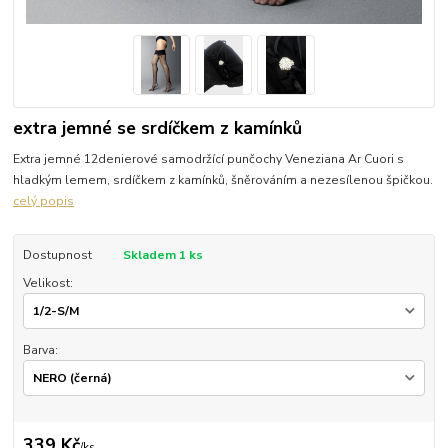
extra jemné se srdíčkem z kamínků
Extra jemné 12denierové samodržící punčochy Veneziana Ar Cuori s
hladkým lemem, srdíčkem z kamínků, šněrováním a nezesílenou špičkou.
celý popis
Dostupnost
Skladem 1 ks
Velikost:
Barva:
339 Kč
/
ks