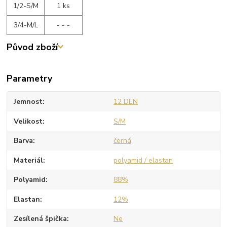
1/2-S/M
1 ks
3/4-M/L
- - -
Původ zboží
Parametry
Jemnost
12 DEN
Velikost
S/M
Barva
černá
Materiál
polyamid / elastan
Polyamid
88%
Elastan
12%
Zesílená špička
Ne