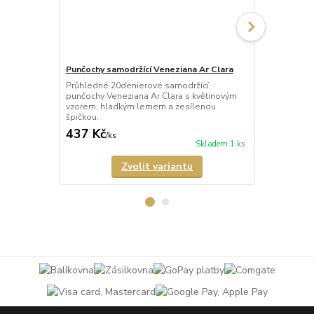
Punčochy samodržící Veneziana Ar Clara
Punčochy sa
Průhledné 20denierové samodržící
Poloprůhled
punčochy Veneziana Ar Clara s květinovým
punčochy Ve
vzorem, hladkým lemem a zesílenou
károvaným v
špičkou.
zesílenou šp
437 Kč
315 Kč
/
ks
/
ks
Skladem 1 ks
Zvolit variantu