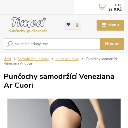
0
ks
za
0 Kč
Menu
Hledat
Úvod
Samodržící punčochy
Klasické hladké
Punčochy samodržící
Veneziana Ar Cuori
Punčochy samodržící Veneziana
Ar Cuori