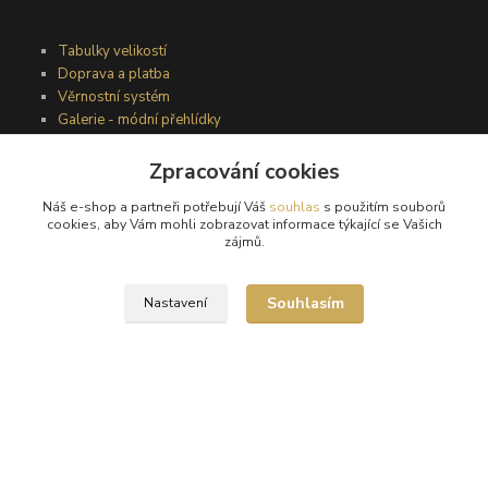
Tabulky velikostí
Doprava a platba
Věrnostní systém
Galerie - módní přehlídky
Zpracování cookies
Podmínky užití webového rozhraní
Náš e-shop a partneři potřebují Váš
souhlas
s použitím souborů
Obchodní podmínky
cookies, aby Vám mohli zobrazovat informace týkající se Vašich
Ochrana osobních údajů
zájmů.
Kontakty
Souhlasím
Nastavení
Podmínky vrácení zboží
Reklamační řád
®
© Copyright 2010 – 2026
Timea