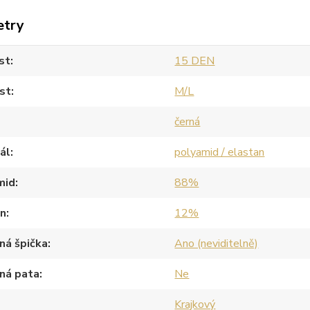
etry
st
15 DEN
st
M/L
černá
ál
polyamid / elastan
mid
88%
an
12%
ná špička
Ano (neviditelně)
ná pata
Ne
Krajkový