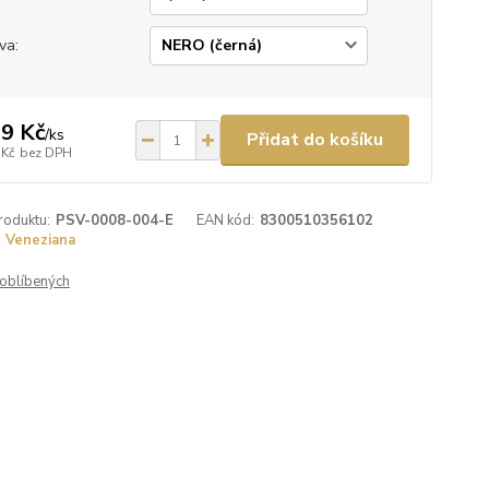
va:
9 Kč
/
ks
Přidat do košíku
 Kč
bez DPH
roduktu:
PSV-0008-004-E
EAN kód:
8300510356102
Veneziana
oblíbených