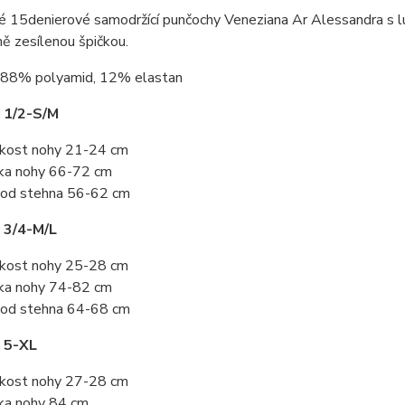
é 15denierové samodržící punčochy Veneziana Ar Alessandra s l
ně zesílenou špičkou.
88% polyamid, 12% elastan
 1/2-S/M
ikost nohy 21-24 cm
ka nohy 66-72 cm
od stehna 56-62 cm
 3/4-M/L
ikost nohy 25-28 cm
ka nohy 74-82 cm
od stehna 64-68 cm
 5-XL
ikost nohy 27-28 cm
ka nohy 84 cm