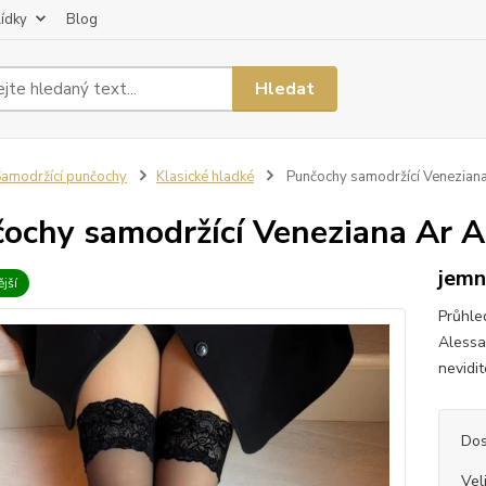
lídky
Blog
Hledat
amodržící punčochy
Klasické hladké
Punčochy samodržící Veneziana
ochy samodržící Veneziana Ar A
jemn
jší
Průhle
Alessa
nevidit
Dos
Vel