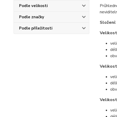
Průhledn
Podle velikosti
neviditel
Podle značky
Složení:
Podle příležitosti
Velikost
vel
dél
obv
Velikost
vel
dél
obv
Velikost
vel
dél