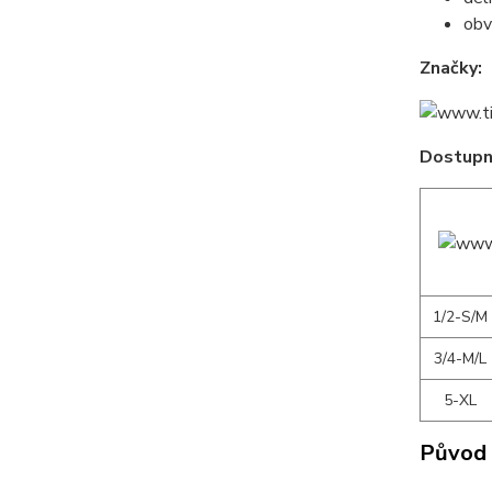
obv
Značky:
Dostupné
1/2-S/M
3/4-M/L
5-XL
Původ 