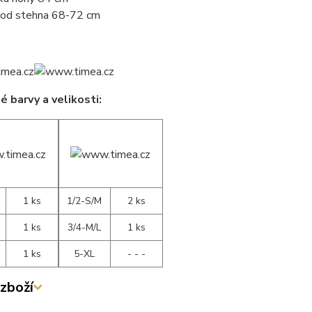
od stehna 68-72 cm
 barvy a velikosti:
1 ks
1/2-S/M
2 ks
1 ks
3/4-M/L
1 ks
1 ks
5-XL
- - -
zboží