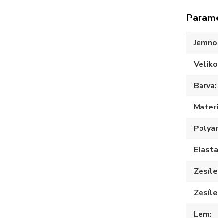
Param
Jemno
Veliko
Barva
Materi
Polya
Elast
Zesíle
Zesíle
Lem