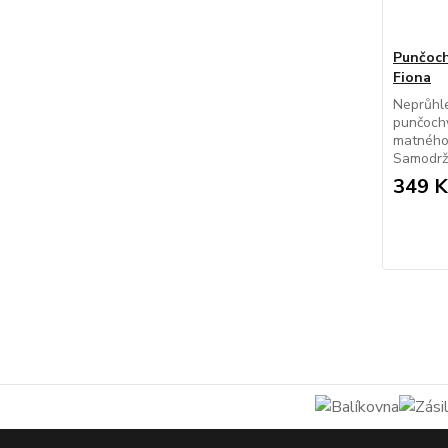
Punčoch
Fiona
Neprůhl
punčoch
matného 
Samodrží
349 K