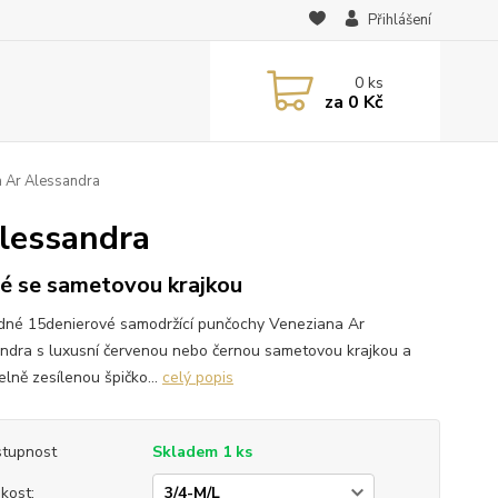
Přihlášení
0
ks
za
0 Kč
 Ar Alessandra
lessandra
é se sametovou krajkou
dné 15denierové samodržící punčochy Veneziana Ar
ndra s luxusní červenou nebo černou sametovou krajkou a
elně zesílenou špičko...
celý popis
tupnost
Skladem 1 ks
ikost: