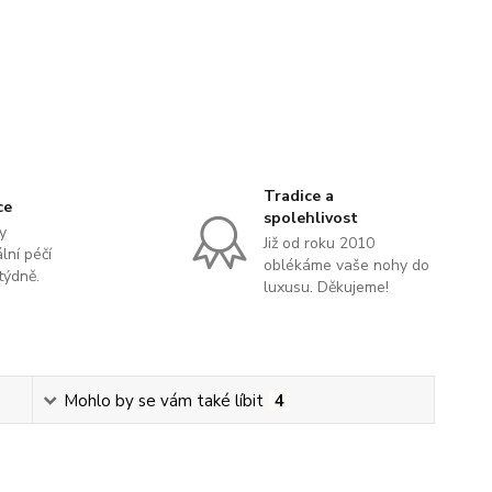
Tradice a
ce
spolehlivost
y
Již od roku 2010
lní péčí
oblékáme vaše nohy do
týdně.
luxusu. Děkujeme!
Mohlo by se vám také líbit
4