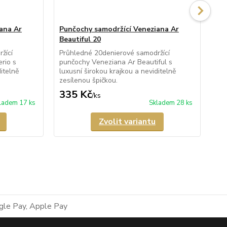
ana Ar
Punčochy samodržící Veneziana Ar
Pu
Beautiful 20
Re
žící
Průhledné 20denierové samodržící
Síť
rio s
punčochy Veneziana Ar Beautiful s
Ar 
itelně
luxusní širokou krajkou a neviditelně
špi
zesílenou špičkou.
335 Kč
3
/
ks
ladem 17 ks
Skladem 28 ks
Zvolit variantu