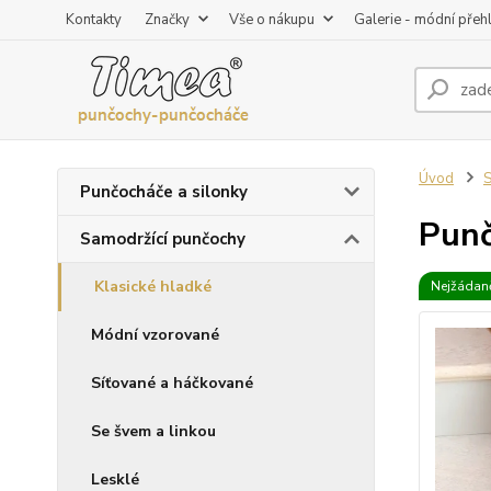
Kontakty
Značky
Vše o nákupu
Galerie - módní přeh
Úvod
S
Punčocháče a silonky
Punč
Samodržící punčochy
Klasické hladké
Nejžádaně
Módní vzorované
Síťované a háčkované
Se švem a linkou
Lesklé