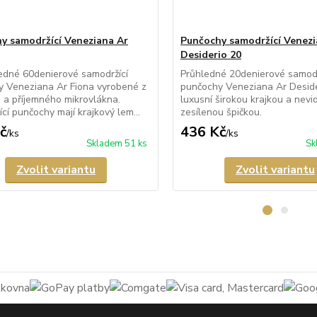
y samodržící Veneziana Ar
Punčochy samodržící Venezi
Desiderio 20
edné 60denierové samodržící
Průhledné 20denierové samodr
y Veneziana Ar Fiona vyrobené z
punčochy Veneziana Ar Deside
a příjemného mikrovlákna.
luxusní širokou krajkou a nevid
cí punčochy mají krajkový lem...
zesílenou špičkou.
č
436 Kč
/
ks
/
ks
Skladem 51 ks
Sk
Zvolit variantu
Zvolit variantu