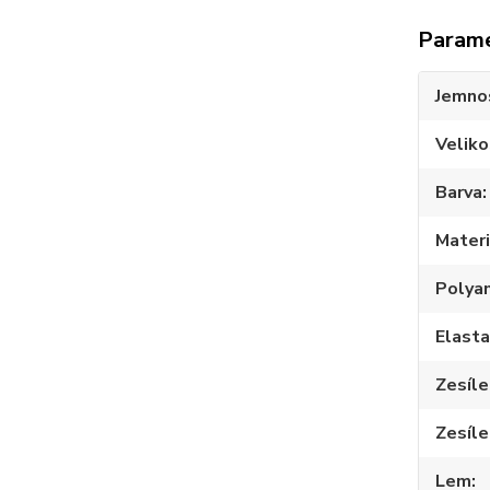
Param
Jemno
Veliko
Barva
Materi
Polya
Elast
Zesíle
Zesíle
Lem