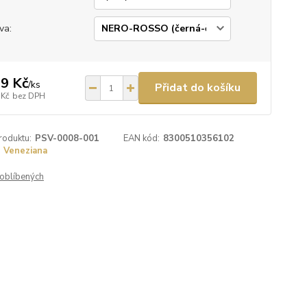
va:
9 Kč
/
ks
Přidat do košíku
 Kč
bez DPH
roduktu:
PSV-0008-001
EAN kód:
8300510356102
Veneziana
oblíbených