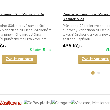
y samodržící Veneziana Ar
Punčochy samodržící Venezi
Desiderio 20
edné 60denierové samodržící
Průhledné 20denierové samodr
y Veneziana Ar Fiona vyrobené z
punčochy Veneziana Ar Deside
a příjemného mikrovlákna.
luxusní širokou krajkou a nevid
cí punčochy mají krajkový lem...
zesílenou špičkou.
č
436 Kč
/
ks
/
ks
Skladem 51 ks
Sk
Zvolit variantu
Zvolit variantu