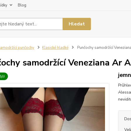
lídky
Blog
Hledat
amodržící punčochy
Klasické hladké
Punčochy samodržící Veneziana
ochy samodržící Veneziana Ar A
jemn
jší
Průhle
Alessa
nevidit
Dos
Vel