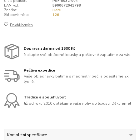
Číslo produktu:
PSF-0032-004
EAN kód:
5900672041798
Značka:
Fiore
Skladové místo:
126
Do oblíbených
Doprava zdarma od 1500 Kč
Nakupte své oblíbené kousky a poštovné zaplatíme za vás.
Pečlivá expedice
Vaše objednávky balíme s maximální péčí a odesíláme 2x
týdně.
Tradice a spolehlivost
Již od roku 2010 oblékáme vaše nohy do luxusu. Děkujeme!
Kompletní specifikace