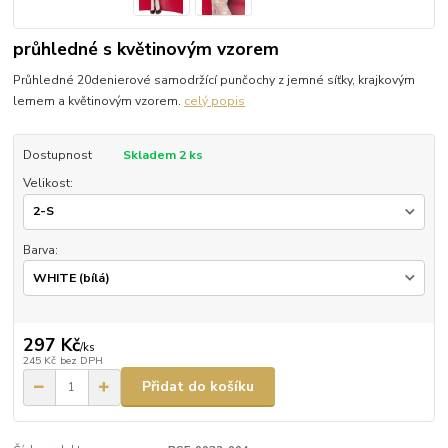
průhledné s květinovým vzorem
Průhledné 20denierové samodržící punčochy z jemné síťky, krajkovým
lemem a květinovým vzorem.
celý popis
Dostupnost
Skladem 2 ks
Velikost:
Barva:
297 Kč
/
ks
245 Kč
bez DPH
Přidat do košíku