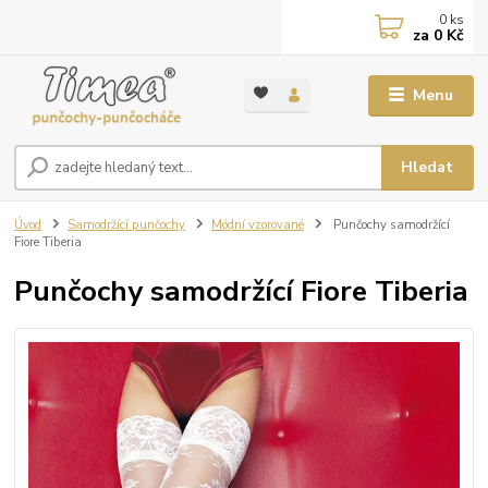
0
ks
za
0 Kč
Menu
Hledat
Úvod
Samodržící punčochy
Módní vzorované
Punčochy samodržící
Fiore Tiberia
Punčochy samodržící Fiore Tiberia