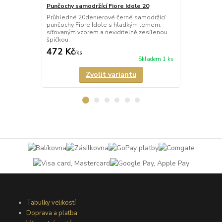
Punčochy samodržící Fiore Idole 20
Punčochy sa
Průhledné 20denierové černé samodržící
Průhledné 2
punčochy Fiore Idole s hladkým lemem,
punčochy Fi
síťovaným vzorem a neviditelně zesílenou
červenými po
špičkou.
krajkou a nev
472 Kč
472 Kč
/
ks
/
ks
Skladem 1 ks
Zvolit variantu
Tabulky velikostí
Doprava a platba