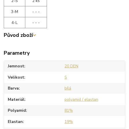
2-S
2 ks
3-M
- - -
4-L
- - -
Původ zboží
Parametry
Jemnost
20 DEN
Velikost
S
Barva
bílá
Materiál
polyamid / elastan
Polyamid
81%
Elastan
19%