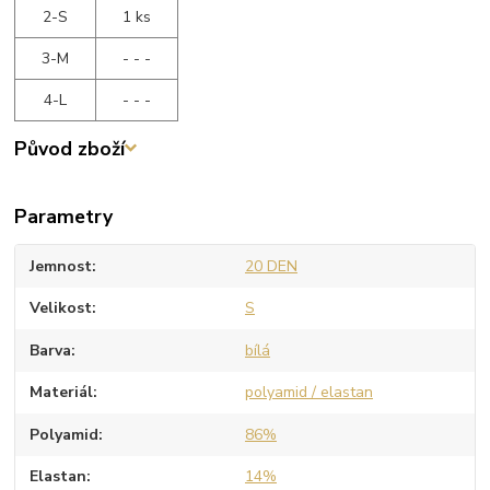
2-S
1 ks
3-M
- - -
4-L
- - -
Původ zboží
Parametry
Jemnost
20 DEN
Velikost
S
Barva
bílá
Materiál
polyamid / elastan
Polyamid
86%
Elastan
14%