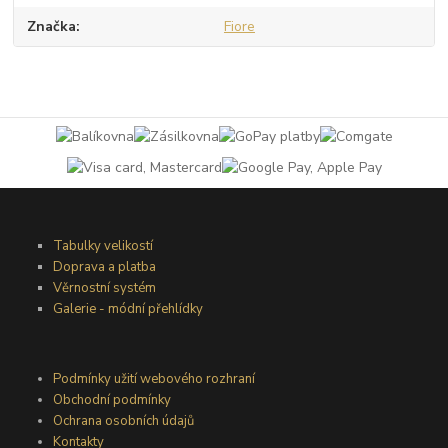
Značka
Fiore
Tabulky velikostí
Doprava a platba
Věrnostní systém
Galerie - módní přehlídky
Podmínky užití webového rozhraní
Obchodní podmínky
Ochrana osobních údajů
Kontakty