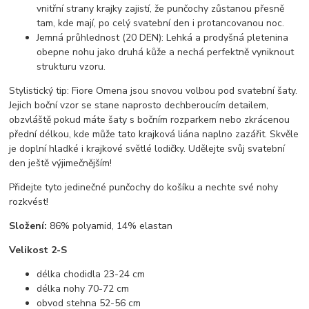
vnitřní strany krajky zajistí, že punčochy zůstanou přesně
tam, kde mají, po celý svatební den i protancovanou noc.
Jemná průhlednost (20 DEN): Lehká a prodyšná pletenina
obepne nohu jako druhá kůže a nechá perfektně vyniknout
strukturu vzoru.
Stylistický tip: Fiore Omena jsou snovou volbou pod svatební šaty.
Jejich boční vzor se stane naprosto dechberoucím detailem,
obzvláště pokud máte šaty s bočním rozparkem nebo zkrácenou
přední délkou, kde může tato krajková liána naplno zazářit. Skvěle
je doplní hladké i krajkové světlé lodičky. Udělejte svůj svatební
den ještě výjimečnějším!
Přidejte tyto jedinečné punčochy do košíku a nechte své nohy
rozkvést!
Složení:
86% polyamid, 14% elastan
Velikost 2-S
délka chodidla 23-24 cm
délka nohy 70-72 cm
obvod stehna 52-56 cm