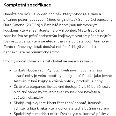
Kompletní specifikace
Hledáte pro svůj velký den doplněk, který vybočuje z řady a
přitáhne pozornost svou něžnou originalitou? Samodržící punčochy
Fiore Omena (20 DEN) v čistě bílé barvě jsou mistrovským
kouskem, který si zamilujete na první pohled. Místo tradičního
zadního švu se pyšní nádherným krajkovým vzorem připomínajícím
rozkvetlou liánu, která se elegantně vine po celé boční linii nohy.
Tento rafinovaný detail dodává nohám štíhlejší vzhled a
neopakovatelný romantický šmrnc.
Proč by model Omena neměl chybět ve vašem šatníku?
Unikátní boční vzor: Plynoucí květinový motiv na vnější
straně nohy je velmi neotřelý a originální. Působí jako jemné
tetování z bílé krajky a krásně opticky prodlužuje nohy.
Čistě bílá elegance: Exkluzivně dostupné v bílé barvě, což z
nich činí naprostý "must-have" kousek pro nevěsty a
sváteční okamžiky.
Široký krajkový lem: Horní část zdobí bohatá, luxusně
vyhlížející bílá krajka, která dokonale ladí s bočním vzorem.
Spolehlivý samodržící efekt: Dva skryté silikonové pásky z