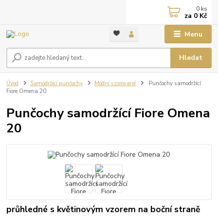
0
ks
za
0 Kč
Menu
Hledat
Úvod
Samodržící punčochy
Módní vzorované
Punčochy samodržící
Fiore Omena 20
Punčochy samodržící Fiore Omena
20
průhledné s květinovým vzorem na boční straně