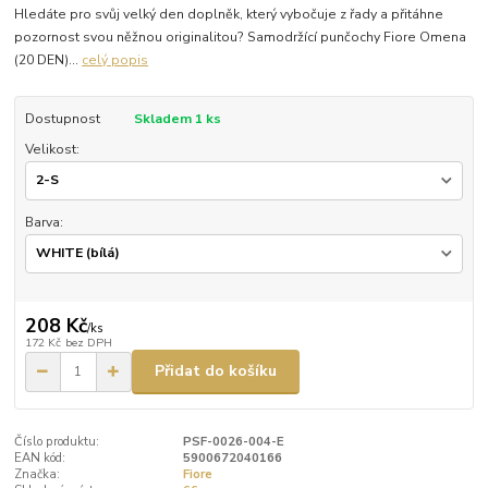
Hledáte pro svůj velký den doplněk, který vybočuje z řady a přitáhne
pozornost svou něžnou originalitou? Samodržící punčochy Fiore Omena
(20 DEN)...
celý popis
Dostupnost
Skladem 1 ks
Velikost:
Barva:
208 Kč
/
ks
172 Kč
bez DPH
Přidat do košíku
Číslo produktu:
PSF-0026-004-E
EAN kód:
5900672040166
Značka:
Fiore