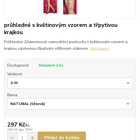
průhledné s květinovým vzorem a třpytivou
krajkou
Průhledné 20denierové samodržící punčochy s květinovým vzorem a
krajkou zdobenou třpytivým stříbrným vláknem.
celý popis
Dostupnost
Skladem 2 ks
Velikost:
Barva:
297 Kč
/
ks
245 Kč
bez DPH
Přidat do košíku