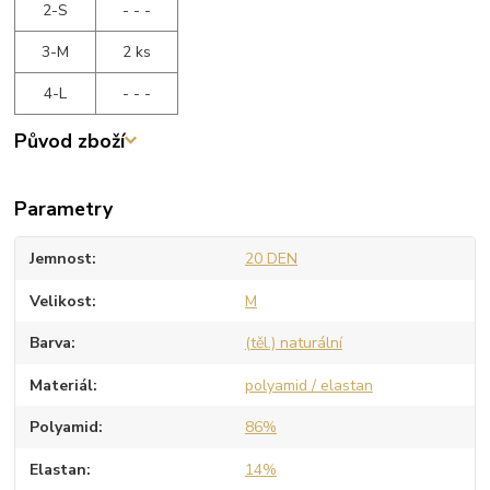
2-S
- - -
3-M
2 ks
4-L
- - -
Původ zboží
Parametry
Jemnost
20 DEN
Velikost
M
Barva
(těl.) naturální
Materiál
polyamid / elastan
Polyamid
86%
Elastan
14%