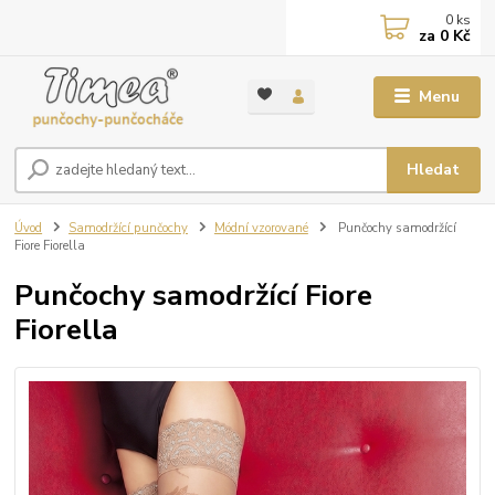
0
ks
za
0 Kč
Menu
Hledat
Úvod
Samodržící punčochy
Módní vzorované
Punčochy samodržící
Fiore Fiorella
Punčochy samodržící Fiore
Fiorella