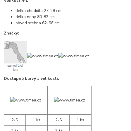
Velikost 4-L
délka chodidla 27-28 cm
délka nohy 80-82 cm
obvod stehna 62-66 cm
Značky:
Dostupné barvy a velikosti:
2-S
1 ks
2-S
1 ks