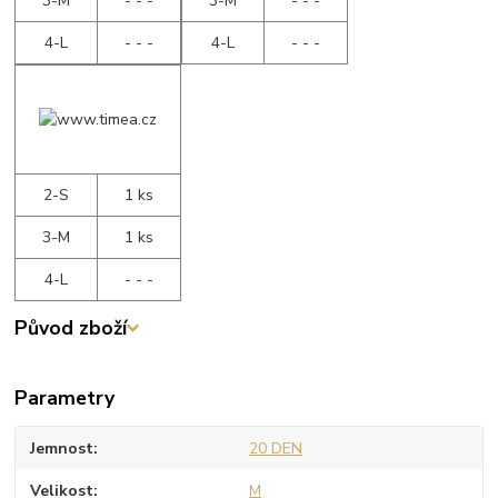
3-M
- - -
3-M
- - -
4-L
- - -
4-L
- - -
2-S
1 ks
3-M
1 ks
4-L
- - -
Původ zboží
Parametry
Jemnost
20 DEN
Velikost
M