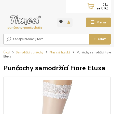
0
ks
za
0 Kč
Menu
Hledat
Úvod
Samodržící punčochy
Klasické hladké
Punčochy samodržící Fiore
Eluxa
Punčochy samodržící Fiore Eluxa