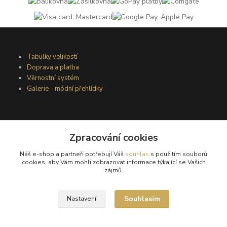
Tabulky velikostí
Doprava a platba
Věrnostní systém
Galerie - módní přehlídky
Podmínky užití webového rozhraní
Obchodní podmínky
Zpracování cookies
Ochrana osobních údajů
Náš e-shop a partneři potřebují Váš
souhlas
s použitím souborů
Kontakty
cookies, aby Vám mohli zobrazovat informace týkající se Vašich
zájmů.
Podmínky vrácení zboží
Souhlasím
Nastavení
Reklamační řád