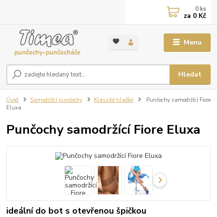
0
ks
za
0 Kč
Menu
Hledat
Úvod
Samodržící punčochy
Klasické hladké
Punčochy samodržící Fiore
Eluxa
Punčochy samodržící Fiore Eluxa
ideální do bot s otevřenou špičkou