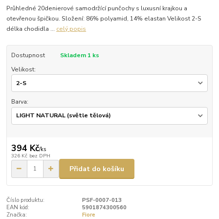
Průhledné 20denierové samodržící punčochy s luxusní krajkou a
otevřenou špičkou. Složení: 86% polyamid, 14% elastan Velikost 2-S
délka chodidla ...
celý popis
Dostupnost
Skladem 1 ks
Velikost:
Barva:
394 Kč
/
ks
326 Kč
bez DPH
Přidat do košíku
Číslo produktu:
PSF-0007-013
EAN kód:
5901874300560
Značka:
Fiore