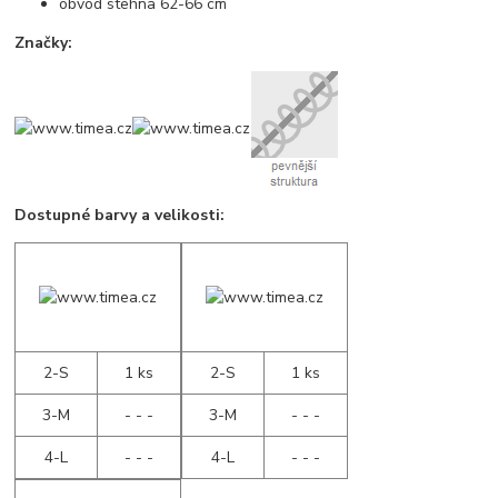
obvod stehna 62-66 cm
Značky:
Dostupné barvy a velikosti:
2-S
1 ks
2-S
1 ks
3-M
- - -
3-M
- - -
4-L
- - -
4-L
- - -