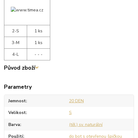
2-S
1 ks
3-M
1 ks
4-L
- - -
Původ zboží
Parametry
Jemnost
20 DEN
Velikost
S
Barva
(těl.) sv. naturální
Použití
do bot s otevřenou špičkou