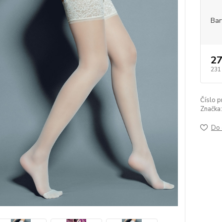
Bar
27
231
Číslo p
Značka:
Do 