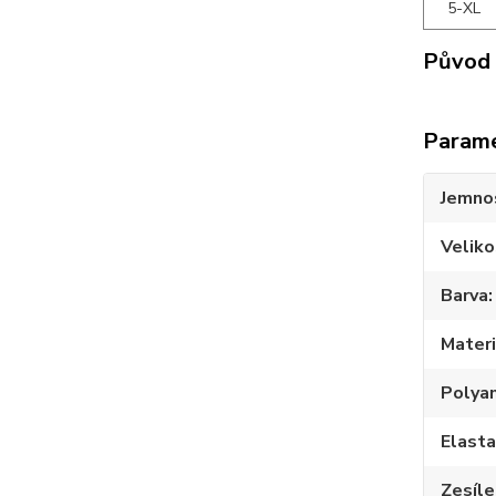
5-XL
Původ 
Param
Jemno
Veliko
Barva
Materi
Polya
Elast
Zesíle