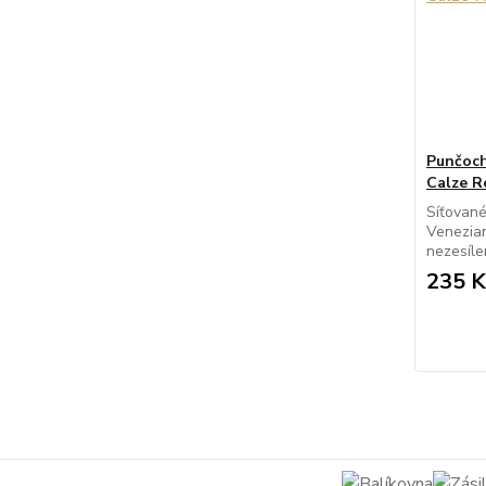
Punčoch
Calze R
Síťovan
Venezian
nezesíle
235 K