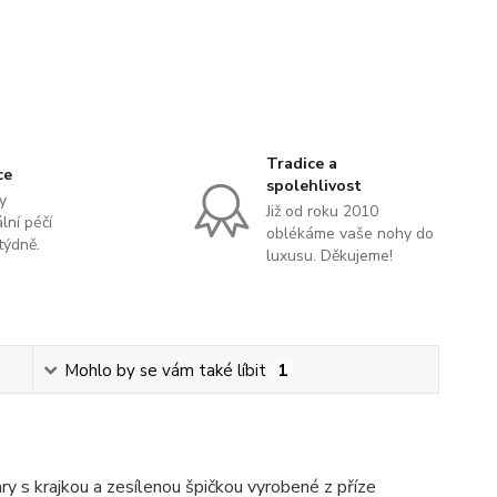
Tradice a
ce
spolehlivost
y
Již od roku 2010
lní péčí
oblékáme vaše nohy do
týdně.
luxusu. Děkujeme!
Mohlo by se vám také líbit
1
 s krajkou a zesílenou špičkou vyrobené z příze