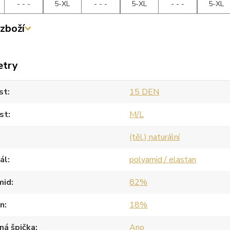
- - -
5-XL
- - -
5-XL
- - -
5-XL
zboží
etry
st
15 DEN
st
M/L
(těl.) naturální
ál
polyamid / elastan
mid
82%
an
18%
ná špička
Ano