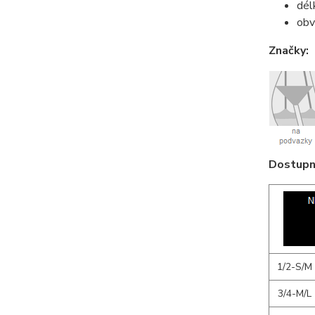
dél
obv
Značky:
Dostupné
1/2-S/M
3/4-M/L