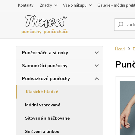
Kontakty
Značky
Vše o nákupu
Galerie - módní přeh
Úvod
P
Punčocháče a silonky
Punč
Samodržící punčochy
Podvazkové punčochy
Klasické hladké
Módní vzorované
Síťované a háčkované
Se švem a linkou