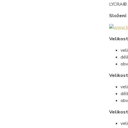
LYCRA®.
Složení:
Velikost
vel
dél
obv
Velikost
vel
dél
obv
Velikost
vel