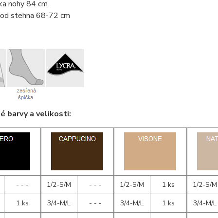
ka nohy 84 cm
od stehna 68-72 cm
 barvy a velikosti:
- - -
1/2-S/M
- - -
1/2-S/M
1 ks
1/2-S/M
1 ks
3/4-M/L
- - -
3/4-M/L
1 ks
3/4-M/L