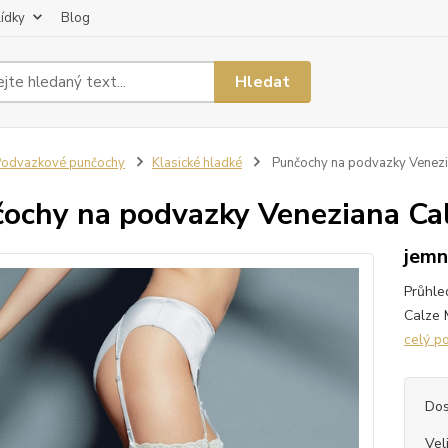
lídky
Blog
Hledat
odvazkové punčochy
Klasické hladké
Punčochy na podvazky Venezi
ochy na podvazky Veneziana Ca
jemn
Průhle
Calze 
celý p
Dos
Vel