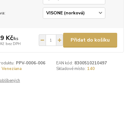
va:
9 Kč
/
ks
Přidat do košíku
 Kč
bez DPH
roduktu:
PPV-0006-006
EAN kód:
8300510210497
Veneziana
Skladové místo:
140
oblíbených