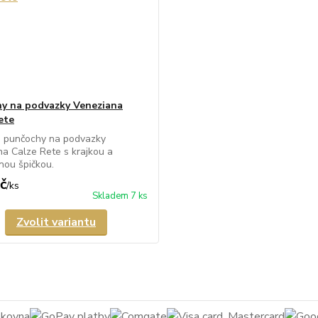
y na podvazky Veneziana
ete
é punčochy na podvazky
a Calze Rete s krajkou a
nou špičkou.
č
/
ks
Skladem 7 ks
Zvolit variantu