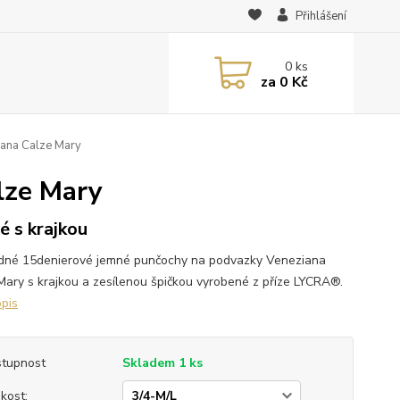
Přihlášení
0
ks
za
0 Kč
ana Calze Mary
lze Mary
é s krajkou
dné 15denierové jemné punčochy na podvazky Veneziana
Mary s krajkou a zesílenou špičkou vyrobené z příze LYCRA®.
opis
tupnost
Skladem 1 ks
ikost: