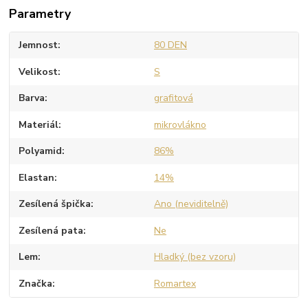
Parametry
Jemnost
80 DEN
Velikost
S
Barva
grafitová
Materiál
mikrovlákno
Polyamid
86%
Elastan
14%
Zesílená špička
Ano (neviditelně)
Zesílená pata
Ne
Lem
Hladký (bez vzoru)
Značka
Romartex