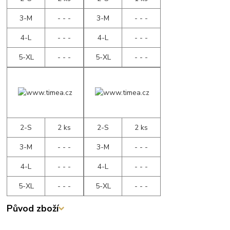
3-M
- - -
3-M
- - -
4-L
- - -
4-L
- - -
5-XL
- - -
5-XL
- - -
2-S
2 ks
2-S
2 ks
3-M
- - -
3-M
- - -
4-L
- - -
4-L
- - -
5-XL
- - -
5-XL
- - -
Původ zboží