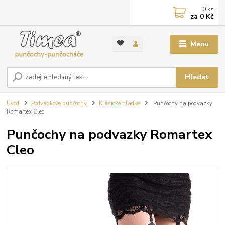
0
ks
za
0 Kč
Menu
Hledat
Úvod
Podvazkové punčochy
Klasické hladké
Punčochy na podvazky
Romartex Cleo
Punčochy na podvazky Romartex
Cleo