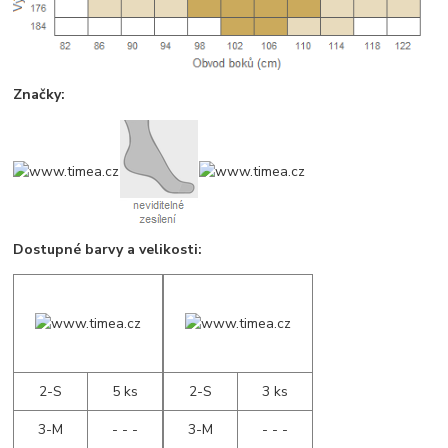
Značky:
Dostupné barvy a velikosti:
2-S
5 ks
2-S
3 ks
3-M
- - -
3-M
- - -