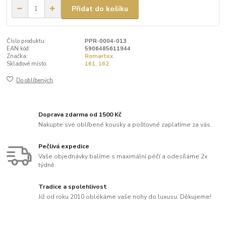
Přidat do košíku
Číslo produktu:
PPR-0004-013
EAN kód:
5906485611944
Značka:
Romartex
Skladové místo:
161, 162
Do oblíbených
Doprava zdarma od 1500 Kč
Nakupte své oblíbené kousky a poštovné zaplatíme za vás.
Pečlivá expedice
Vaše objednávky balíme s maximální péčí a odesíláme 2x
týdně.
Tradice a spolehlivost
Již od roku 2010 oblékáme vaše nohy do luxusu. Děkujeme!