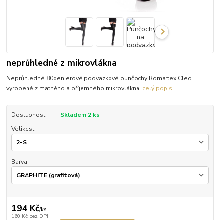
neprůhledné z mikrovlákna
Neprůhledné 80denierové podvazkové punčochy Romartex Cleo
vyrobené z matného a příjemného mikrovlákna.
celý popis
Dostupnost
Skladem 2 ks
Velikost:
Barva:
194 Kč
/
ks
160 Kč
bez DPH