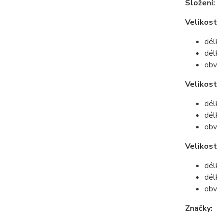
Složení:
Velikost
dél
dél
obv
Velikos
dél
dél
obv
Velikost
dél
dél
obv
Značky: