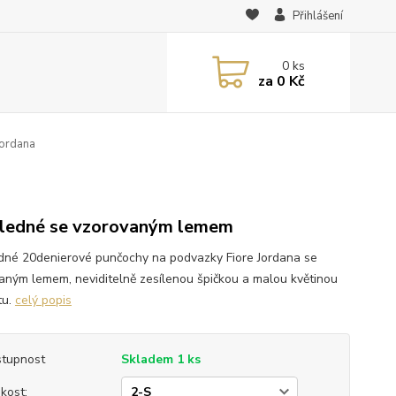
Přihlášení
0
ks
za
0 Kč
Jordana
ledné se vzorovaným lemem
dné 20denierové punčochy na podvazky Fiore Jordana se
aným lemem, neviditelně zesílenou špičkou a malou květinou
tu.
celý popis
tupnost
Skladem 1 ks
ikost: