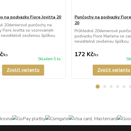
y na podvazky Fiore Jovitta 20
Punčochy na podvazky Fior
20
né 20denierové punčochy na
 Fiore Jovitta se vzorovaným
Průhledné 20denierové punčo
neviditelně zesílenou špičkou.
podvazky Fiore Marlena se za
neviditelně zesílenou špičkou.
č
172 Kč
/
ks
/
ks
Skladem 5 ks
Sk
Zvolit variantu
Zvolit variantu