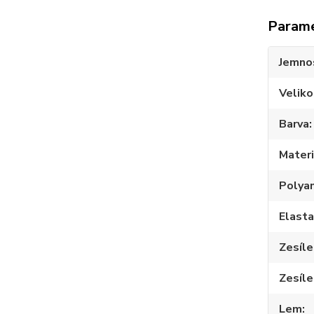
Param
Jemno
Veliko
Barva
Materi
Polya
Elast
Zesíle
Zesíle
Lem