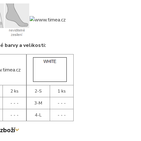
 barvy a velikosti:
2 ks
2-S
1 ks
- - -
3-M
- - -
- - -
4-L
- - -
zboží