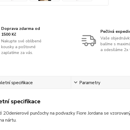
Doprava zdarma od
Pečlivá expedi
1500 Kč
Vaše objednávk
Nakupte své oblíbené
balíme s maximá
kousky a poštovné
a odesíláme 2x 
zaplatíme za vás.
etní specifikace
Parametry
tní specifikace
é 20denierové punčochy na podvazky Fiore Jordana se vzorovaný
na nártu.