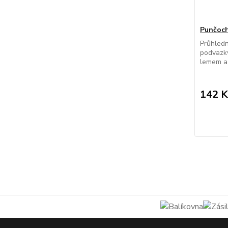
Punčoch
Průhled
podvazky
lemem a 
142 K