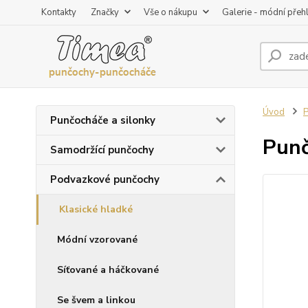
Kontakty
Značky
Vše o nákupu
Galerie - módní přeh
Úvod
P
Punčocháče a silonky
Punč
Samodržící punčochy
Podvazkové punčochy
Klasické hladké
Módní vzorované
Síťované a háčkované
Se švem a linkou