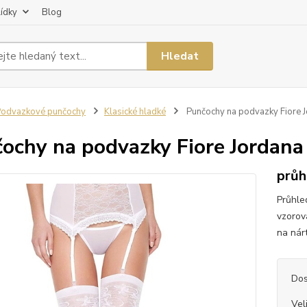
lídky
Blog
Hledat
odvazkové punčochy
Klasické hladké
Punčochy na podvazky Fiore 
ochy na podvazky Fiore Jordana
průh
Průhle
vzorov
na nár
Dos
Vel