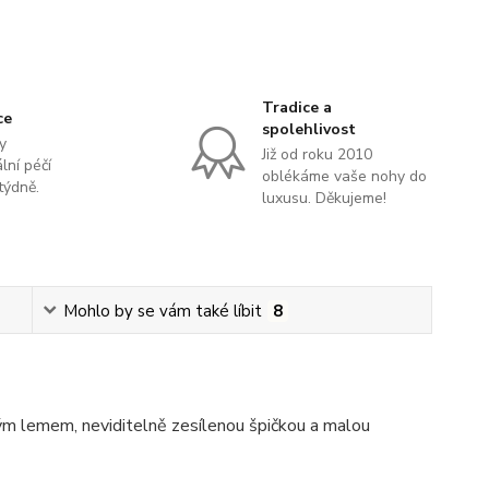
Tradice a
ce
spolehlivost
y
Již od roku 2010
lní péčí
oblékáme vaše nohy do
týdně.
luxusu. Děkujeme!
Mohlo by se vám také líbit
8
m lemem, neviditelně zesílenou špičkou a malou