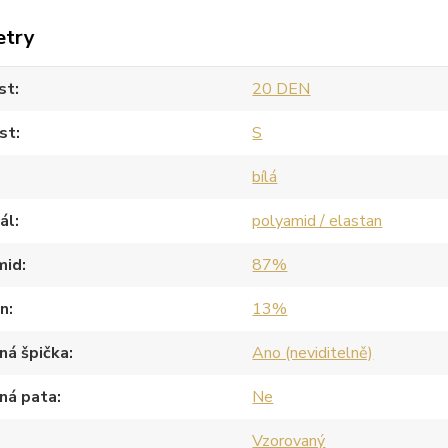
etry
st
20 DEN
st
S
bílá
ál
polyamid / elastan
mid
87%
an
13%
ná špička
Ano (neviditelně)
ná pata
Ne
Vzorovaný