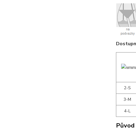
Dostupné
2-S
3-M
4-L
Původ 