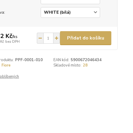
va:
2 Kč
/
ks
Přidat do košíku
 Kč
bez DPH
roduktu:
PPF-0001-010
EAN kód:
5900672046434
Fiore
Skladové místo:
28
oblíbených