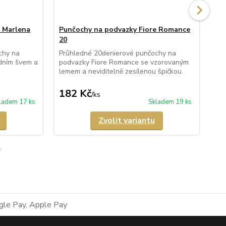
e Marlena
Punčochy na podvazky Fiore Romance
Pu
20
Pr
kal
chy na
Průhledné 20denierové punčochy na
imi
dním švem a
podvazky Fiore Romance se vzorovaným
Pun
lemem a neviditelně zesílenou špičkou.
182 Kč
4
/
ks
ladem 17 ks
Skladem 19 ks
Zvolit variantu