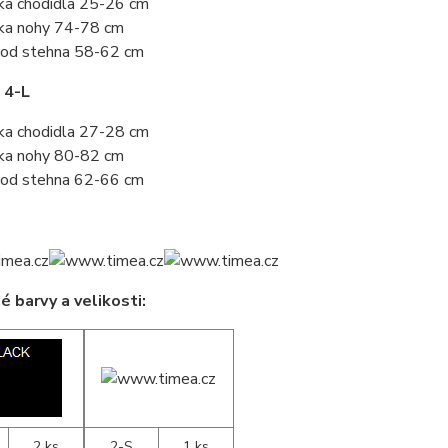
ka chodidla 25-26 cm
ka nohy 74-78 cm
od stehna 58-62 cm
 4-L
ka chodidla 27-28 cm
ka nohy 80-82 cm
od stehna 62-66 cm
 barvy a velikosti:
2 ks
2-S
1 ks