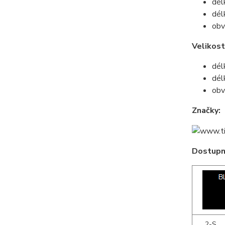
dél
dél
obv
Velikost
dél
dél
obv
Značky:
Dostupné
2-S