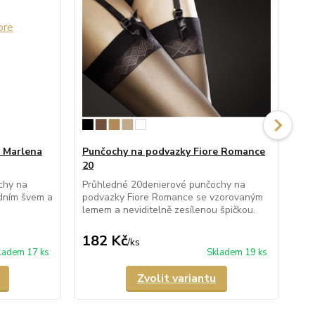
e Marlena
Punčochy na podvazky Fiore Romance
Pu
20
Pr
kal
chy na
Průhledné 20denierové punčochy na
imi
dním švem a
podvazky Fiore Romance se vzorovaným
Pun
lemem a neviditelně zesílenou špičkou.
182 Kč
4
/
ks
ladem 17 ks
Skladem 19 ks
Zvolit variantu