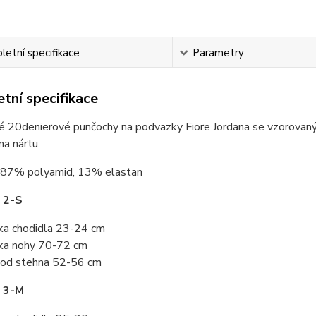
etní specifikace
Parametry
tní specifikace
é 20denierové punčochy na podvazky Fiore Jordana se vzorovaný
na nártu.
87% polyamid, 13% elastan
 2-S
ka chodidla 23-24 cm
ka nohy 70-72 cm
od stehna 52-56 cm
t 3-M