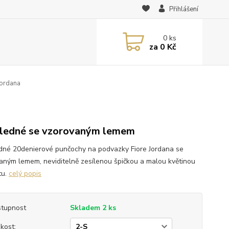
Přihlášení
0
ks
za
0 Kč
Jordana
ledné se vzorovaným lemem
dné 20denierové punčochy na podvazky Fiore Jordana se
aným lemem, neviditelně zesílenou špičkou a malou květinou
tu.
celý popis
tupnost
Skladem 2 ks
ikost: