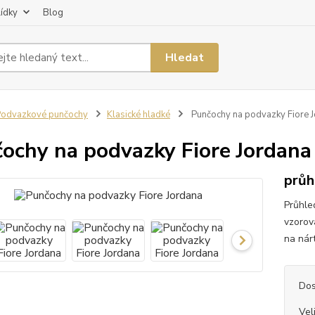
lídky
Blog
Hledat
odvazkové punčochy
Klasické hladké
Punčochy na podvazky Fiore 
ochy na podvazky Fiore Jordana
průh
Průhle
vzorov
na nár
Dos
Vel