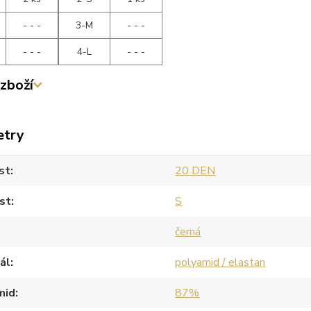
- - -
3-M
- - -
- - -
4-L
- - -
zboží
etry
st
20 DEN
st
S
černá
ál
polyamid / elastan
mid
87%