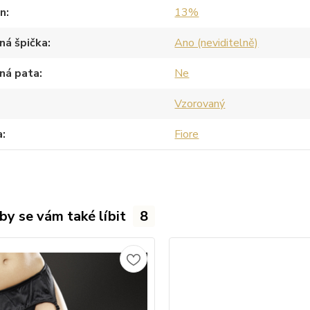
an
13%
ná špička
Ano (neviditelně)
ná pata
Ne
Vzorovaný
a
Fiore
by se vám také líbit
8