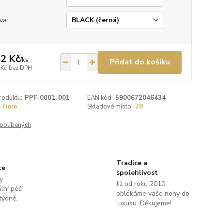
va:
2 Kč
/
ks
Přidat do košíku
 Kč
bez DPH
roduktu:
PPF-0001-001
EAN kód:
5900672046434
Fiore
Skladové místo:
28
oblíbených
Tradice a
ce
spolehlivost
y
Již od roku 2010
lní péčí
oblékáme vaše nohy do
týdně.
luxusu. Děkujeme!