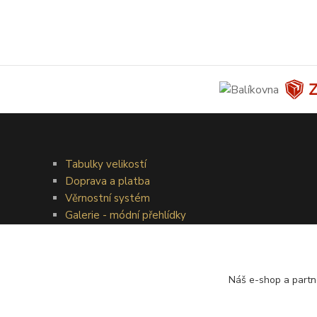
Tabulky velikostí
Doprava a platba
Věrnostní systém
Galerie - módní přehlídky
Náš e-shop a partn
®
© Copyright 2010 – 2026
Timea