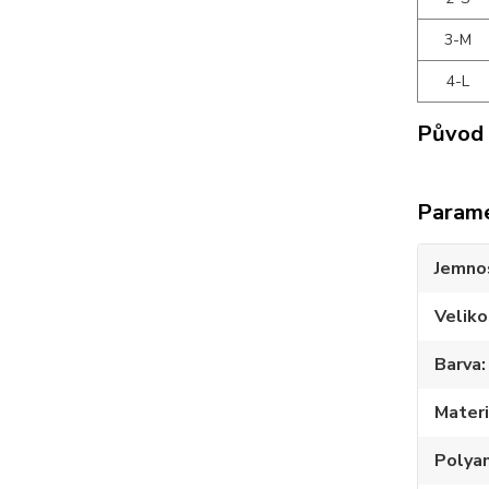
3-M
4-L
Původ 
Param
Jemno
Veliko
Barva
Materi
Polya