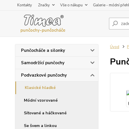
Kontakty
Značky
Vše o nákupu
Galerie - módní přeh
Úvod
P
Punčocháče a silonky
Punč
Samodržící punčochy
Podvazkové punčochy
Klasické hladké
Módní vzorované
Síťované a háčkované
Se švem a linkou