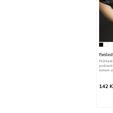
Punčoch
Průhled
podvazky
lemem a 
142 K