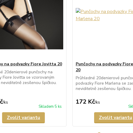
y na podvazky Fiore Jovitta 20
Punčochy na podvazky Fior
20
né 20denierové punčochy na
 Fiore Jovitta se vzorovaným
Průhledné 20denierové punčo
neviditelně zesílenou špičkou.
podvazky Fiore Marlena se za
neviditelně zesílenou špičkou.
č
172 Kč
/
ks
/
ks
Skladem 5 ks
Sk
Zvolit variantu
Zvolit variantu