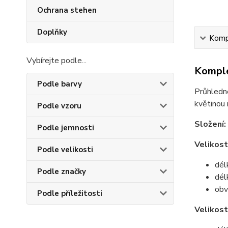
Ochrana stehen
Doplňky
Kompl
Vybírejte podle...
Komple
Podle barvy
Průhledn
květinou 
Podle vzoru
Složení:
Podle jemnosti
Velikost
Podle velikosti
dél
Podle značky
dél
obv
Podle příležitosti
Velikos