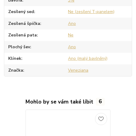
Bavlna
3%
Zesílený sed
Ne (zesílení T-panelem)
Zesílená špička
Ano
Zesílená pata
Ne
Plochý šev
Ano
Klínek
Ano (malý bavlněný)
Značka
Veneziana
Mohlo by se vám také líbit
6