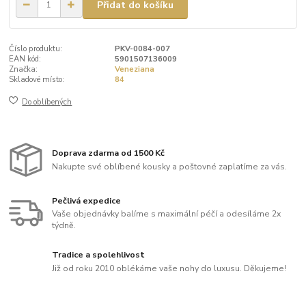
Přidat do košíku
Číslo produktu:
PKV-0084-007
EAN kód:
5901507136009
Značka:
Veneziana
Skladové místo:
84
Do oblíbených
Doprava zdarma od 1500 Kč
Nakupte své oblíbené kousky a poštovné zaplatíme za vás.
Pečlivá expedice
Vaše objednávky balíme s maximální péčí a odesíláme 2x
týdně.
Tradice a spolehlivost
Již od roku 2010 oblékáme vaše nohy do luxusu. Děkujeme!