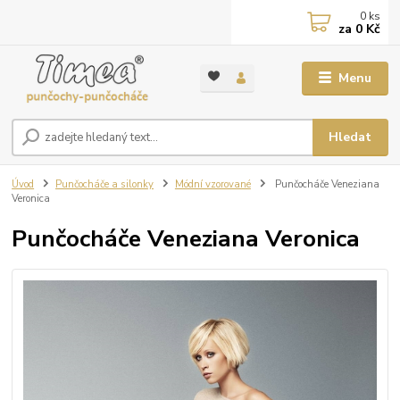
0
ks
za
0 Kč
Menu
Hledat
Úvod
Punčocháče a silonky
Módní vzorované
Punčocháče Veneziana
Veronica
Punčocháče Veneziana Veronica