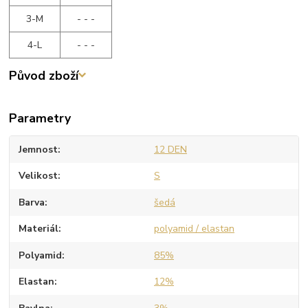
3-M
- - -
4-L
- - -
Původ zboží
Parametry
Jemnost
12 DEN
Velikost
S
Barva
šedá
Materiál
polyamid / elastan
Polyamid
85%
Elastan
12%