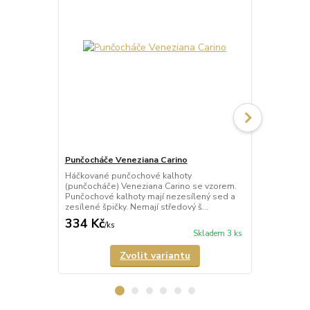
Punčocháče Veneziana Carino
Punčocháče 
Háčkované punčochové kalhoty
Háčkované p
(punčocháče) Veneziana Carino se vzorem.
(punčocháče)
Punčochové kalhoty mají nezesílený sed a
vzorem. Punč
zesílené špičky. Nemají středový š...
sed a nezesíl
334 Kč
421 Kč
/
ks
/
ks
Skladem 3 ks
Zvolit variantu