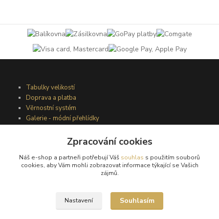
Tabulky velikostí
Doprava a platba
Věrnostní systém
Galerie - módní přehlídky
Zpracování cookies
Podmínky užití webového rozhraní
Náš e-shop a partneři potřebují Váš
souhlas
s použitím souborů
Obchodní podmínky
cookies, aby Vám mohli zobrazovat informace týkající se Vašich
Ochrana osobních údajů
zájmů.
Kontakty
Souhlasím
Nastavení
Podmínky vrácení zboží