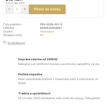
123 Kč
bez DPH
Přidat do košíku
Číslo produktu:
PKV-0036-007-E
EAN kód:
8300510354597
Značka:
Veneziana
Skladové místo:
82
Do oblíbených
Doprava zdarma od 1500 Kč
Nakupte své oblíbené kousky a poštovné zaplatíme za vás.
Pečlivá expedice
Vaše objednávky balíme s maximální péčí a odesíláme 2x
týdně.
Tradice a spolehlivost
Již od roku 2010 oblékáme vaše nohy do luxusu. Děkujeme!