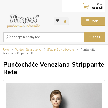
0
ks
za
0 Kč
Menu
Hledat
Úvod
Punčocháče a silonky
Síťované a háčkované
Punčocháče
Veneziana Strippante Rete
Punčocháče Veneziana Strippante
Rete