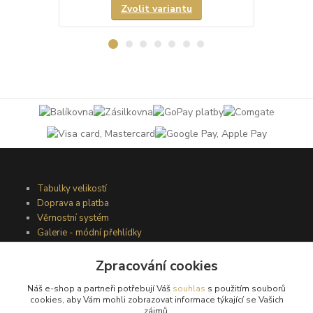
Zvolit variantu
Tabulky velikostí
Doprava a platba
Věrnostní systém
Galerie - módní přehlídky
Zpracování cookies
Podmínky užití webového rozhraní
Náš e-shop a partneři potřebují Váš
souhlas
s použitím souborů
Obchodní podmínky
cookies, aby Vám mohli zobrazovat informace týkající se Vašich
Ochrana osobních údajů
zájmů.