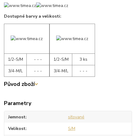
Dostupné barvy a velikosti:
1/2-S/M
- - -
1/2-S/M
3 ks
3/4-M/L
- - -
3/4-M/L
- - -
Původ zboží
Parametry
Jemnost
síťované
Velikost
S/M