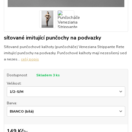
síťované imitující punčochy na podvazky
Síťované punčochové kalhoty (punčocháče) Veneziana Strippante Rete
imitující punčochy na podvazky. Punčochové kalhoty mají nezesílený sed
a nezes...
celý popis
Dostupnost
Skladem 3 ks
Velikost:
Barva:
149 Kč
/
ks