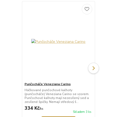
Punčocháče Veneziana Carino
Punčocháče 
Háčkované punčochové kalhoty
Háčkované p
(punčocháče) Veneziana Carino se vzorem.
(punčocháče)
Punčochové kalhoty mají nezesílený sed a
punčochy s 
zesílené špičky. Nemají středový š...
mají nezesíle
334 Kč
389 Kč
/
ks
/
ks
Skladem 3 ks