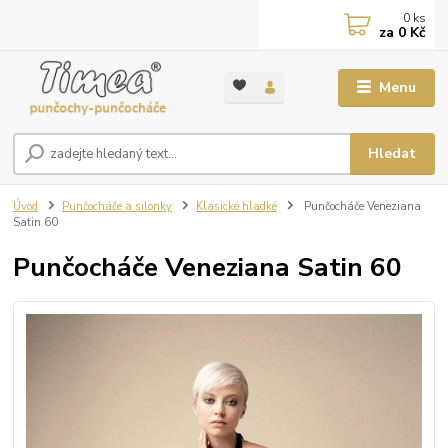
0
ks
za
0 Kč
Menu
Hledat
Úvod
Punčocháče a silonky
Klasické hladké
Punčocháče Veneziana
Satin 60
Punčocháče Veneziana Satin 60