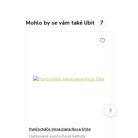
Mohlo by se vám také líbit
7
Punčocháče Veneziana Rosa Stile
Punčocháče 
Háčkované punčochové kalhoty
Háčkované p