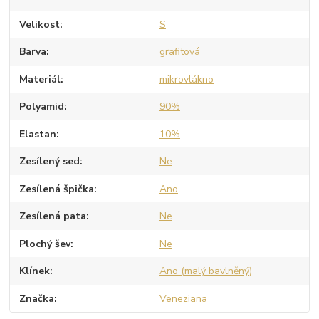
Velikost
S
Barva
grafitová
Materiál
mikrovlákno
Polyamid
90%
Elastan
10%
Zesílený sed
Ne
Zesílená špička
Ano
Zesílená pata
Ne
Plochý šev
Ne
Klínek
Ano (malý bavlněný)
Značka
Veneziana