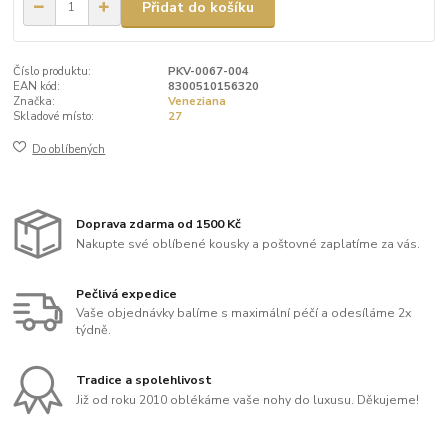
Přidat do košíku
Číslo produktu:
PKV-0067-004
EAN kód:
8300510156320
Značka:
Veneziana
Skladové místo:
27
Do oblíbených
Doprava zdarma od 1500 Kč
Nakupte své oblíbené kousky a poštovné zaplatíme za vás.
Pečlivá expedice
Vaše objednávky balíme s maximální péčí a odesíláme 2x
týdně.
Tradice a spolehlivost
Již od roku 2010 oblékáme vaše nohy do luxusu. Děkujeme!