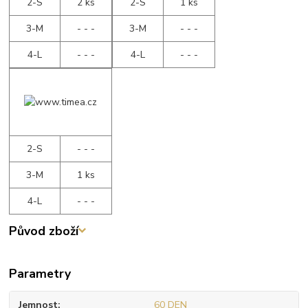
2-S
2 ks
2-S
1 ks
3-M
- - -
3-M
- - -
4-L
- - -
4-L
- - -
2-S
- - -
3-M
1 ks
4-L
- - -
Původ zboží
Parametry
Jemnost
60 DEN