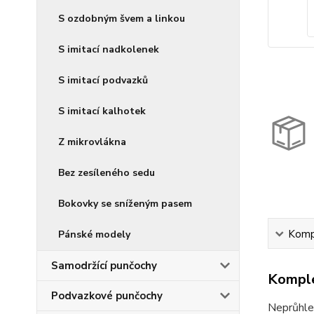
S ozdobným švem a linkou
S imitací nadkolenek
S imitací podvazků
S imitací kalhotek
Z mikrovlákna
Bez zesíleného sedu
Bokovky se sníženým pasem
Kompl
Pánské modely
Samodržící punčochy
Komple
Podvazkové punčochy
Neprůhle