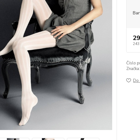
Bar
29
243
Číslo p
Značka:
Do 