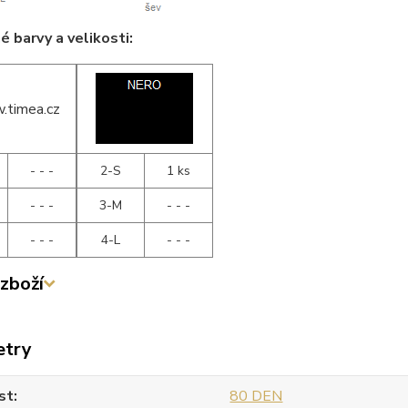
 barvy a velikosti:
- - -
2-S
1 ks
- - -
3-M
- - -
- - -
4-L
- - -
zboží
etry
st
80 DEN