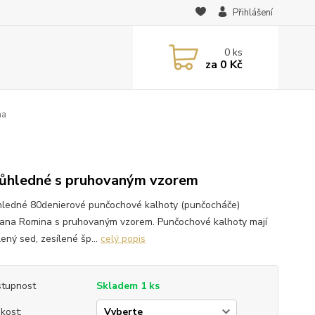
Přihlášení
0
ks
za
0 Kč
na
ůhledné s pruhovaným vzorem
ledné 80denierové punčochové kalhoty (punčocháče)
ana Romina s pruhovaným vzorem. Punčochové kalhoty mají
ený sed, zesílené šp...
celý popis
tupnost
Skladem 1 ks
ikost: