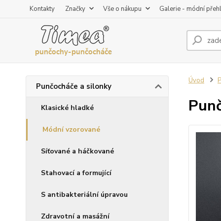
Kontakty
Značky
Vše o nákupu
Galerie - módní přeh
Úvod
P
Punčocháče a silonky
Punč
Klasické hladké
Módní vzorované
Síťované a háčkované
Stahovací a formující
S antibakteriální úpravou
Zdravotní a masážní