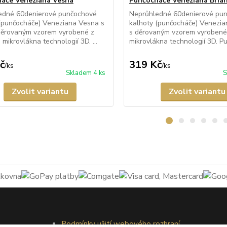
áče Veneziana Vesna
Punčocháče Veneziana Bria
edné 60denierové punčochové
Neprůhledné 60denierové pu
(punčocháče) Veneziana Vesna s
kalhoty (punčocháče) Venezia
děrovaným vzorem vyrobené z
s děrovaným vzorem vyrobené
mikrovlákna technologií 3D. ...
mikrovlákna technologií 3D. Pu
č
319 Kč
/
ks
/
ks
Skladem 4 ks
S
Zvolit variantu
Zvolit variantu
Podmínky užití webového rozhraní