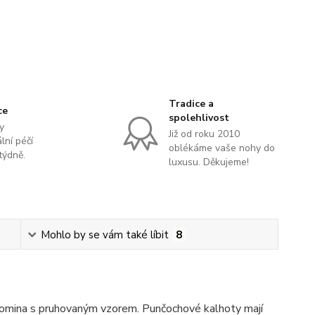
Tradice a
ce
spolehlivost
y
Již od roku 2010
lní péčí
oblékáme vaše nohy do
týdně.
luxusu. Děkujeme!
Mohlo by se vám také líbit
8
omina s pruhovaným vzorem. Punčochové kalhoty mají