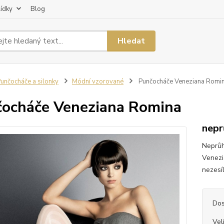
lídky
Blog
Hledat
unčocháče a silonky
Módní vzorované
Punčocháče Veneziana Romi
ocháče Veneziana Romina
nepr
Neprůh
Venezi
nezesíl
Dos
Vel