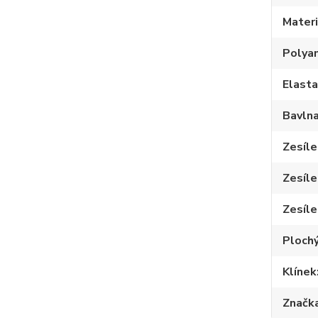
Materi
Polya
Elast
Bavln
Zesíle
Zesíle
Zesíle
Plochý
Klínek
Značk