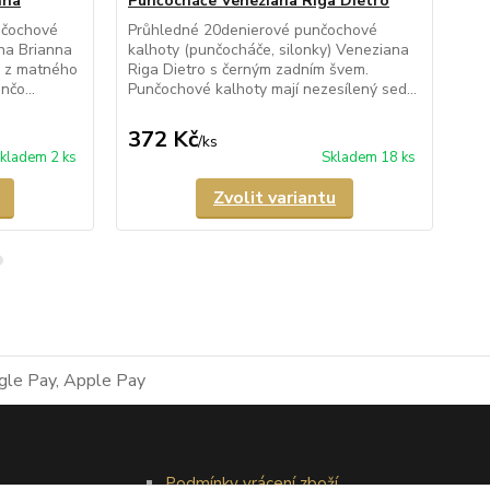
nna
Punčocháče Veneziana Riga Dietro
Pu
nčochové
Průhledné 20denierové punčochové
Pr
na Brianna
kalhoty (punčocháče, silonky) Veneziana
kal
 z matného
Riga Dietro s černým zadním švem.
Cor
nčo...
Punčochové kalhoty mají nezesílený sed...
pat
372 Kč
2
/
ks
kladem 2 ks
Skladem 18 ks
Zvolit variantu
Podmínky vrácení zboží