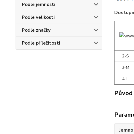
Podle jemnosti
Dostupné
Podle velikosti
Podle značky
Podle příležitosti
2-S
3-M
4-L
Původ 
Param
Jemno