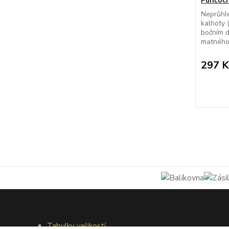
Punčoch
Neprůhl
kalhoty 
bočním 
matného 
297 K
Tabulky velikostí