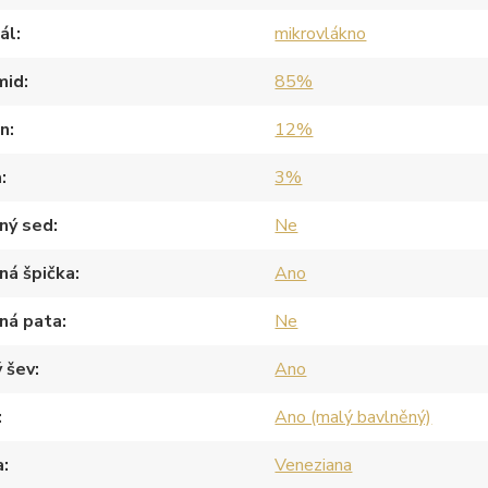
ál
mikrovlákno
mid
85%
an
12%
a
3%
ný sed
Ne
ná špička
Ano
ná pata
Ne
 šev
Ano
Ano (malý bavlněný)
a
Veneziana