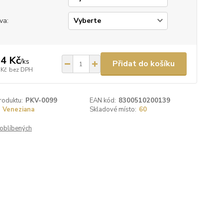
va:
4 Kč
/
ks
Přidat do košíku
 Kč
bez DPH
roduktu:
PKV-0099
EAN kód:
8300510200139
Veneziana
Skladové místo:
60
oblíbených