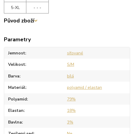
5-XL
- - -
Původ zboží
Parametry
Jemnost
síťované
Velikost
S/M
Barva
bílá
Materiál
polyamid / elastan
Polyamid
79%
Elastan
18%
Bavlna
3%
Zesílený sed
Ne