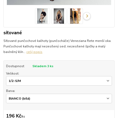
síťované
Síťované punčochové kalhoty (punčocháče) Veneziana Rete menší oka.
Punčochové kalhoty mají nezesílený sed, nezesílené špičky a malý
bavlněný klín...
celý popis
Dostupnost
Skladem 3 ks
Velikost:
Barva:
196 Kč
/
ks