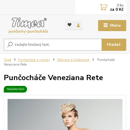
0
ks
za
0 Kč
Menu
Hledat
Úvod
Punčocháče a silonky
Síťované a háčkované
Punčocháče
Veneziana Rete
Punčocháče Veneziana Rete
Nejžádanější