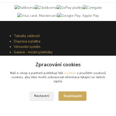
Tabulky velikostí
Doprava a platba
Věrnostní systém
Galerie - módní přehlídky
Zpracování cookies
Podmínky užití webového rozhraní
Náš e-shop a partneři potřebují Váš
souhlas
s použitím souborů
Obchodní podmínky
cookies, aby Vám mohli zobrazovat informace týkající se Vašich
Ochrana osobních údajů
zájmů.
Kontakty
Souhlasím
Nastavení
Podmínky vrácení zboží
Reklamační řád