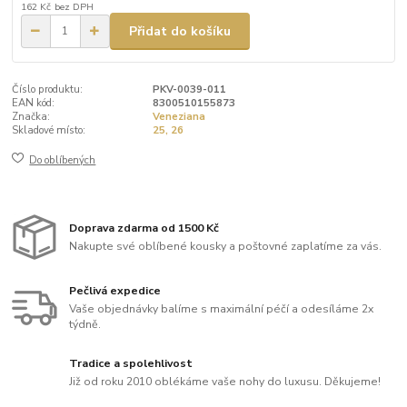
162 Kč
bez DPH
Přidat do košíku
Číslo produktu:
PKV-0039-011
EAN kód:
8300510155873
Značka:
Veneziana
Skladové místo:
25, 26
Do oblíbených
Doprava zdarma od 1500 Kč
Nakupte své oblíbené kousky a poštovné zaplatíme za vás.
Pečlivá expedice
Vaše objednávky balíme s maximální péčí a odesíláme 2x
týdně.
Tradice a spolehlivost
Již od roku 2010 oblékáme vaše nohy do luxusu. Děkujeme!