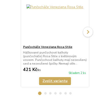
Punčocháče Veneziana Rosa Stile
Punčocháče 
Háčkované punčochové kalhoty
Háčkované p
(punčocháče) Rosa Stile s květinovým
(punčocháče)
vzorem. Punčochové kalhoty mají nezesílený
punčochy s 
sed a nezesílené špičky. Nemají stře...
mají nezesíle
421 Kč
389 Kč
/
ks
/
ks
Skladem 2 ks
Zvolit variantu