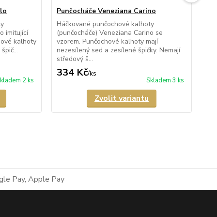
lo
Punčocháče Veneziana Carino
Pu
ty
Háčkované punčochové kalhoty
Pr
 imitující
(punčocháče) Veneziana Carino se
kal
ové kalhoty
vzorem. Punčochové kalhoty mají
Fio
špič...
nezesílený sed a zesílené špičky. Nemají
kal
středový š...
334 Kč
3
/
ks
kladem 2 ks
Skladem 3 ks
Zvolit variantu