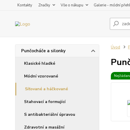
Kontakty
Značky
Vše o nákupu
Galerie - módní přeh
Úvod
P
Punčocháče a silonky
Punč
Klasické hladké
Módní vzorované
Nejžádaně
Síťované a háčkované
Stahovací a formující
S antibakteriální úpravou
Zdravotní a masážní