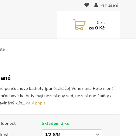
Přihlášení
0
ks
za
0 Kč
ete
vané
né punčochové kalhoty (punčocháče) Veneziana Rete menší
unčochové kalhoty mají nezesílený sed, nezesílené špičky a
vlněný klín...
celý popis
tupnost
Skladem 2 ks
ikost: