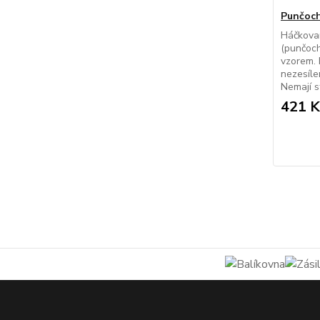
Punčoch
Háčkova
(punčoch
vzorem. 
nezesíle
Nemají st
421 K