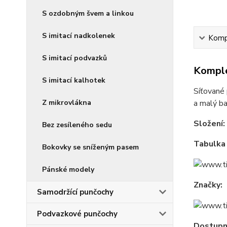
S ozdobným švem a linkou
S imitací nadkolenek
Kompl
S imitací podvazků
Komple
S imitací kalhotek
Síťované 
Z mikrovlákna
a malý ba
Složení:
Bez zesíleného sedu
Tabulka 
Bokovky se sníženým pasem
Pánské modely
Značky:
Samodržící punčochy
Podvazkové punčochy
Dostupné