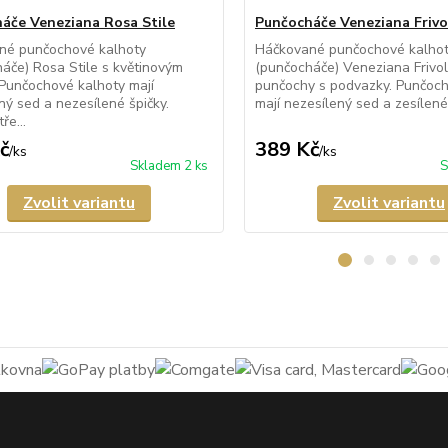
áče Veneziana Rosa Stile
Punčocháče Veneziana Frivo
né punčochové kalhoty
Háčkované punčochové kalho
áče) Rosa Stile s květinovým
(punčocháče) Veneziana Frivolo
Punčochové kalhoty mají
punčochy s podvazky. Punčoch
ný sed a nezesílené špičky.
mají nezesílený sed a zesílené 
ře...
č
389 Kč
/
ks
/
ks
Skladem 2 ks
S
Zvolit variantu
Zvolit variantu