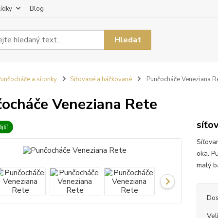
lídky
Blog
Hledat
unčocháče a silonky
Síťované a háčkované
Punčocháče Veneziana R
ocháče Veneziana Rete
síťo
jší
Síťova
oka. P
malý ba
Dos
Vel