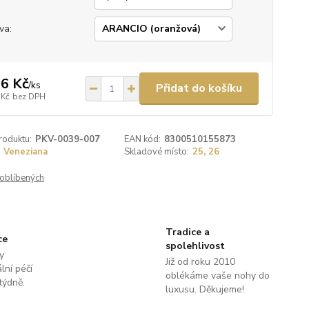
va:
6 Kč
/
ks
Přidat do košíku
 Kč
bez DPH
roduktu:
PKV-0039-007
EAN kód:
8300510155873
Veneziana
Skladové místo:
25, 26
oblíbených
Tradice a
ce
spolehlivost
y
Již od roku 2010
lní péčí
oblékáme vaše nohy do
týdně.
luxusu. Děkujeme!