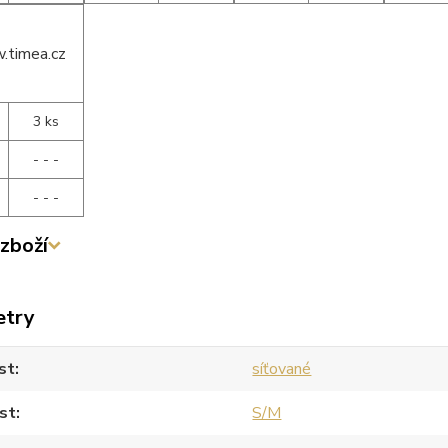
3 ks
- - -
- - -
zboží
etry
st
síťované
st
S/M