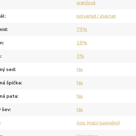
oranžová
ál
polyamid / elastan
mid
79%
an
18%
a
3%
ný sed
Ne
ná špička
Ne
ná pata
Ne
 šev
Ne
Ano (malý bavlněný)