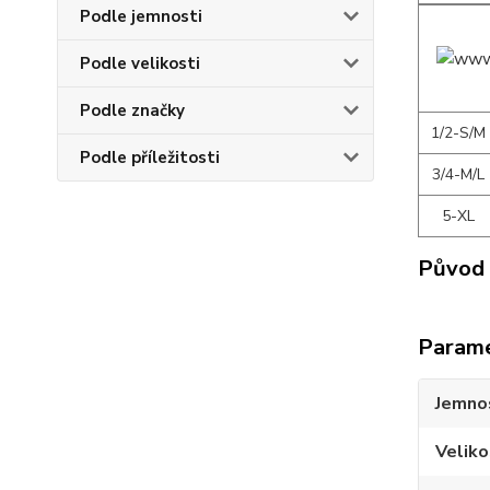
Podle jemnosti
Podle velikosti
Podle značky
1/2-S/M
Podle příležitosti
3/4-M/L
5-XL
Původ 
Param
Jemno
Veliko