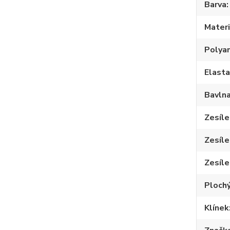
Barva
Materi
Polya
Elast
Bavln
Zesíle
Zesíle
Zesíle
Plochý
Klínek