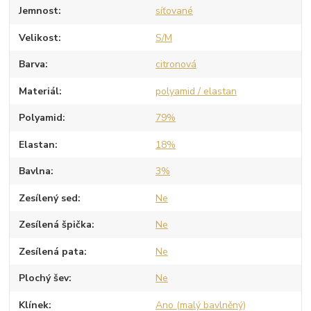
Jemnost
síťované
Velikost
S/M
Barva
citronová
Materiál
polyamid / elastan
Polyamid
79%
Elastan
18%
Bavlna
3%
Zesílený sed
Ne
Zesílená špička
Ne
Zesílená pata
Ne
Plochý šev
Ne
Klínek
Ano (malý bavlněný)