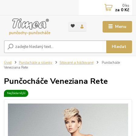
0
ks
za
0 Kč
Menu
Hledat
Úvod
Punčocháče a silonky
Síťované a háčkované
Punčocháče
Veneziana Rete
Punčocháče Veneziana Rete
Nejžádanější