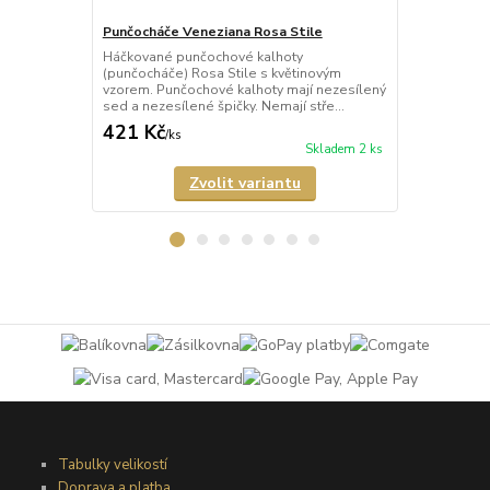
Punčocháče Veneziana Rosa Stile
Punčocháče 
Háčkované punčochové kalhoty
Háčkované p
(punčocháče) Rosa Stile s květinovým
(punčocháče)
vzorem. Punčochové kalhoty mají nezesílený
punčochy s 
sed a nezesílené špičky. Nemají stře...
mají nezesíle
421 Kč
389 Kč
/
ks
/
ks
Skladem 2 ks
Zvolit variantu
Tabulky velikostí
Doprava a platba