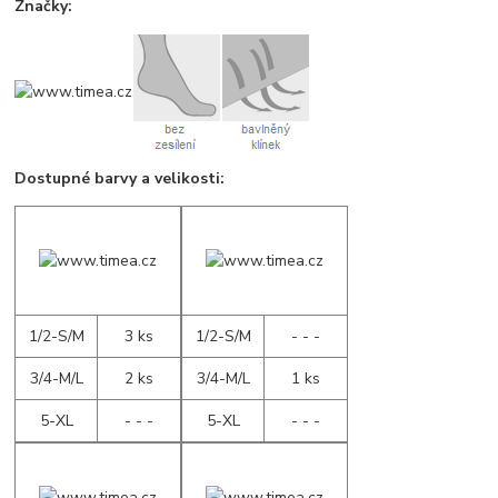
Značky:
Dostupné barvy a velikosti:
1/2-S/M
3 ks
1/2-S/M
- - -
3/4-M/L
2 ks
3/4-M/L
1 ks
5-XL
- - -
5-XL
- - -