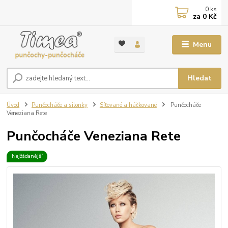
0
ks
za
0 Kč
Menu
Hledat
Úvod
Punčocháče a silonky
Síťované a háčkované
Punčocháče
Veneziana Rete
Punčocháče Veneziana Rete
Nejžádanější