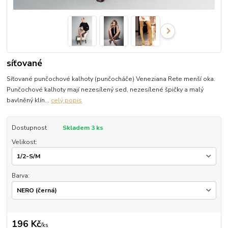
síťované
Síťované punčochové kalhoty (punčocháče) Veneziana Rete menší oka.
Punčochové kalhoty mají nezesílený sed, nezesílené špičky a malý
bavlněný klín...
celý popis
Dostupnost
Skladem 3 ks
Velikost:
Barva:
196 Kč
/
ks