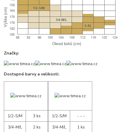
Značky:
Dostupné barvy a velikosti:
1/2-S/M
3 ks
1/2-S/M
- - -
3/4-M/L
2 ks
3/4-M/L
1 ks