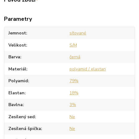
Parametry
Jemnost
síťované
Velikost
S/M
Barva
černá
Materiál
polyamid / elastan
Polyamid
79%
Elastan
18%
Bavlna
3%
Zesílený sed
Ne
Zesílená špička
Ne