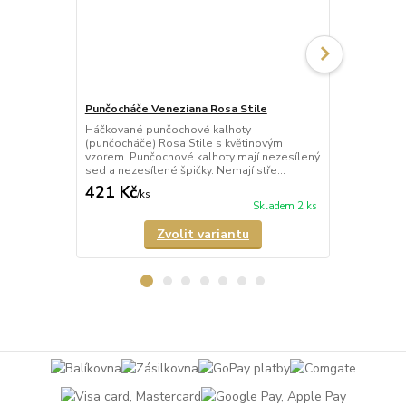
Punčocháče Veneziana Rosa Stile
Punčocháče 
Háčkované punčochové kalhoty
Háčkované p
(punčocháče) Rosa Stile s květinovým
(punčocháče)
vzorem. Punčochové kalhoty mají nezesílený
punčochy s 
sed a nezesílené špičky. Nemají stře...
mají nezesíle
421 Kč
389 Kč
/
ks
/
ks
Skladem 2 ks
Zvolit variantu