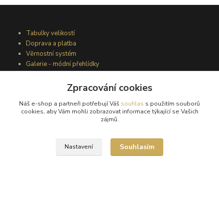
Tabulky velikostí
Doprava a platba
Věrnostní systém
Galerie - módní přehlídky
Zpracování cookies
Podmínky užití webového rozhraní
Náš e-shop a partneři potřebují Váš
souhlas
s použitím souborů
Obchodní podmínky
cookies, aby Vám mohli zobrazovat informace týkající se Vašich
Ochrana osobních údajů
zájmů.
Kontakty
Souhlasím
Nastavení
Podmínky vrácení zboží
Reklamační řád