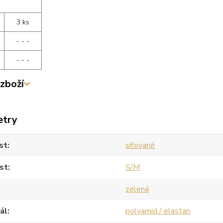
3 ks
- - -
- - -
zboží
etry
st
síťované
st
S/M
zelená
ál
polyamid / elastan