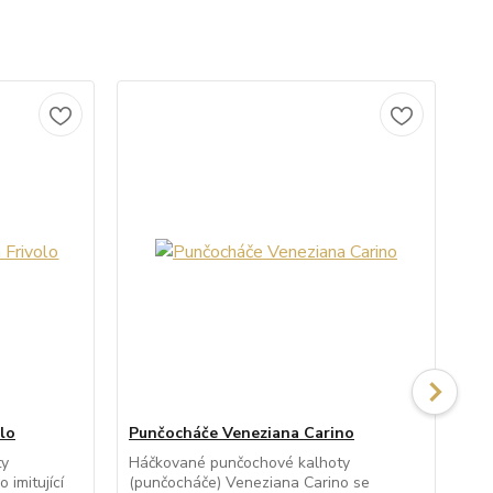
lo
Punčocháče Veneziana Carino
Pu
ty
Háčkované punčochové kalhoty
Pr
 imitující
(punčocháče) Veneziana Carino se
kal