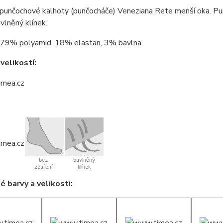
punčochové kalhoty (punčocháče) Veneziana Rete menší oka. Pun
vlněný klínek.
79% polyamid, 18% elastan, 3% bavlna
velikostí:
 barvy a velikosti: