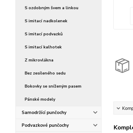
S ozdobným švem a linkou
S imitací nadkolenek
S imitací podvazků
S imitací kalhotek
Z mikrovlákna
Bez zesíleného sedu
Bokovky se sníženým pasem
Pánské modely
Kompl
Samodržící punčochy
Podvazkové punčochy
Komple