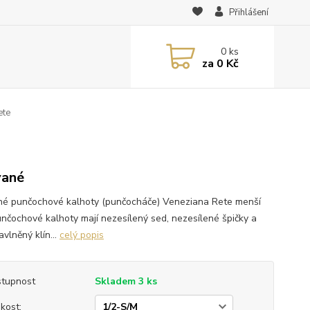
Přihlášení
0
ks
za
0 Kč
ete
vané
né punčochové kalhoty (punčocháče) Veneziana Rete menší
unčochové kalhoty mají nezesílený sed, nezesílené špičky a
vlněný klín...
celý popis
tupnost
Skladem 3 ks
ikost: