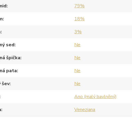
mid
79%
an
18%
a
3%
ný sed
Ne
ná špička
Ne
ná pata
Ne
 šev
Ne
Ano (malý bavlněný)
a
Veneziana