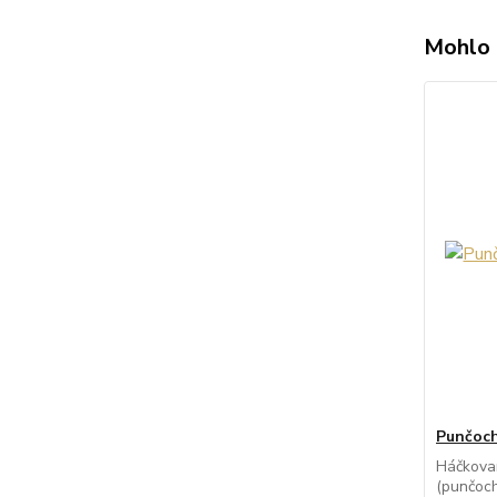
Mohlo 
Punčoch
Háčkova
(punčoch