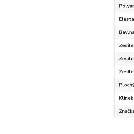
Polya
Elast
Bavln
Zesíle
Zesíle
Zesíle
Plochý
Klínek
Značk