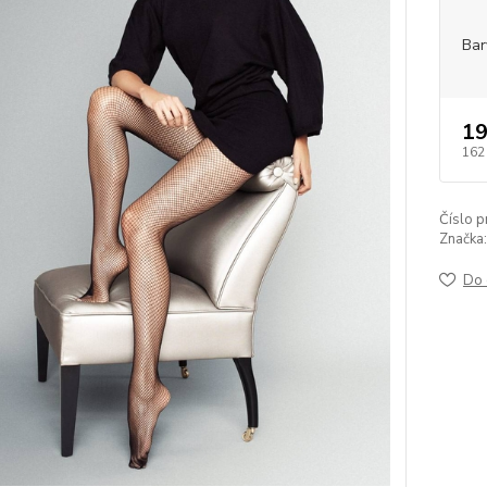
Bar
19
162
Číslo p
Značka:
Do 