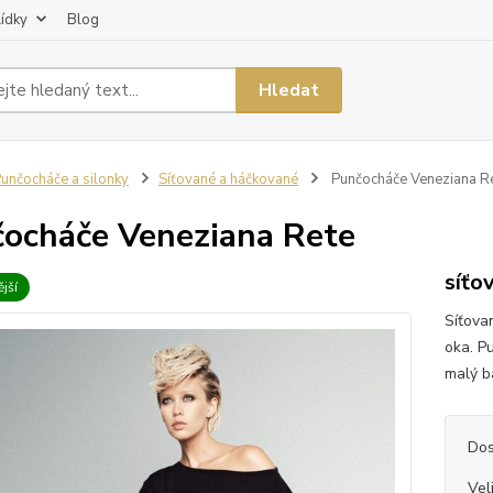
lídky
Blog
Hledat
unčocháče a silonky
Síťované a háčkované
Punčocháče Veneziana R
ocháče Veneziana Rete
síťo
jší
Síťova
oka. P
malý ba
Dos
Vel