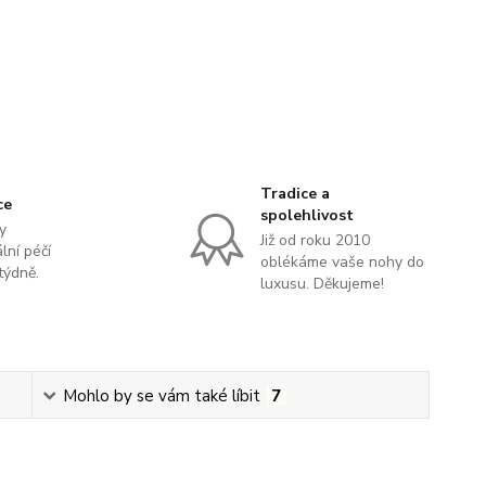
Tradice a
ce
spolehlivost
y
Již od roku 2010
lní péčí
oblékáme vaše nohy do
týdně.
luxusu. Děkujeme!
Mohlo by se vám také líbit
7