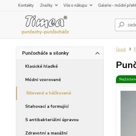
Kontakty
Značky
Vše o nákupu
Galerie - módní přeh
Úvod
P
Punčocháče a silonky
Punč
Klasické hladké
Módní vzorované
Nejžádaně
Síťované a háčkované
Stahovací a formující
S antibakteriální úpravou
Zdravotní a masážní