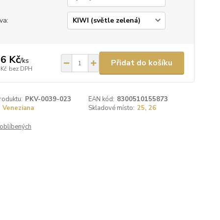
va:
6 Kč
/
ks
Přidat do košíku
 Kč
bez DPH
roduktu:
PKV-0039-023
EAN kód:
8300510155873
Veneziana
Skladové místo:
25, 26
oblíbených