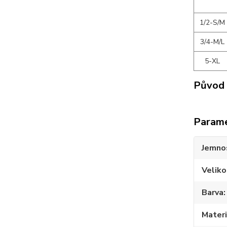
1/2-S/M
3/4-M/L
5-XL
Původ 
Param
Jemno
Veliko
Barva
Materi