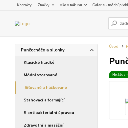
Kontakty
Značky
Vše o nákupu
Galerie - módní přeh
Úvod
P
Punčocháče a silonky
Punč
Klasické hladké
Módní vzorované
Nejžádaně
Síťované a háčkované
Stahovací a formující
S antibakteriální úpravou
Zdravotní a masážní