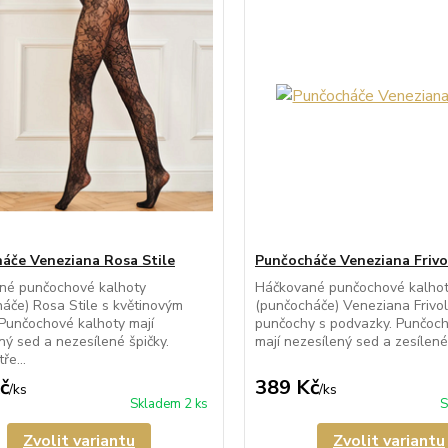
áče Veneziana Rosa Stile
Punčocháče Veneziana Frivo
né punčochové kalhoty
Háčkované punčochové kalho
áče) Rosa Stile s květinovým
(punčocháče) Veneziana Frivolo
Punčochové kalhoty mají
punčochy s podvazky. Punčoch
ný sed a nezesílené špičky.
mají nezesílený sed a zesílené 
ře...
č
389 Kč
/
ks
/
ks
Skladem 2 ks
S
Zvolit variantu
Zvolit variantu