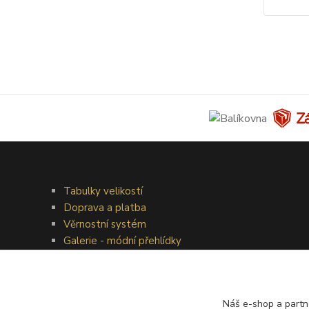
Tabulky velikostí
Doprava a platba
Věrnostní systém
Galerie - módní přehlídky
Náš e-shop a partn