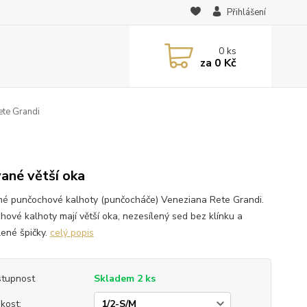
Přihlášení
0
ks
za
0 Kč
te Grandi
vané větší oka
né punčochové kalhoty (punčocháče) Veneziana Rete Grandi.
hové kalhoty mají větší oka, nezesílený sed bez klínku a
lené špičky.
celý popis
tupnost
Skladem 2 ks
ikost: