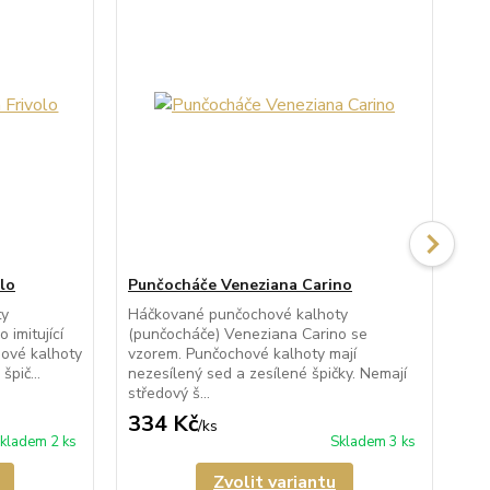
lo
Punčocháče Veneziana Carino
Pu
ty
Háčkované punčochové kalhoty
Pr
 imitující
(punčocháče) Veneziana Carino se
kal
ové kalhoty
vzorem. Punčochové kalhoty mají
Fio
špič...
nezesílený sed a zesílené špičky. Nemají
kal
středový š...
334 Kč
3
/
ks
kladem 2 ks
Skladem 3 ks
Zvolit variantu