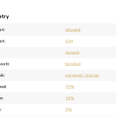
etry
st
síťované
st
S/M
červená
osti
bezešvé
ál
polyamid / elastan
mid
79%
an
18%
a
3%