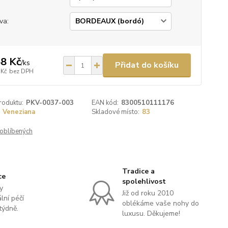
va:
8 Kč
/
ks
Přidat do košíku
 Kč
bez DPH
roduktu:
PKV-0037-003
EAN kód:
8300510111176
Veneziana
Skladové místo:
83
oblíbených
Tradice a
ce
spolehlivost
y
Již od roku 2010
lní péčí
oblékáme vaše nohy do
týdně.
luxusu. Děkujeme!