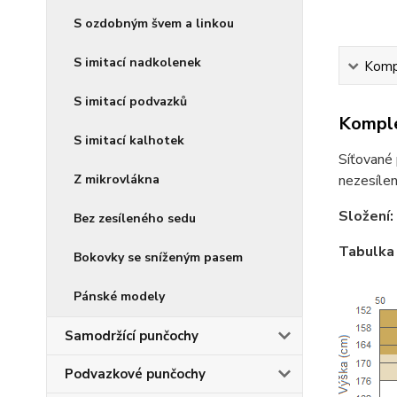
S ozdobným švem a linkou
S imitací nadkolenek
Kompl
S imitací podvazků
Komple
S imitací kalhotek
Síťované 
Z mikrovlákna
nezesílen
Složení:
Bez zesíleného sedu
Tabulka 
Bokovky se sníženým pasem
Pánské modely
Samodržící punčochy
Podvazkové punčochy