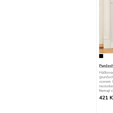
Punčoch
Háčkova
(punčoch
vzorem. 
nezesíle
Nemají st
421 K