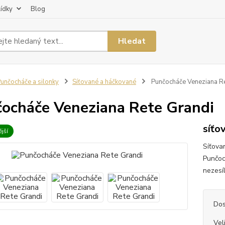
lídky
Blog
Hledat
unčocháče a silonky
Síťované a háčkované
Punčocháče Veneziana Re
ocháče Veneziana Rete Grandi
síťo
jší
Síťova
Punčoc
nezesí
Dos
Vel