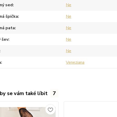
ný sed
Ne
ná špička
Ne
ná pata
Ne
 šev
Ne
Ne
a
Veneziana
by se vám také líbit
7