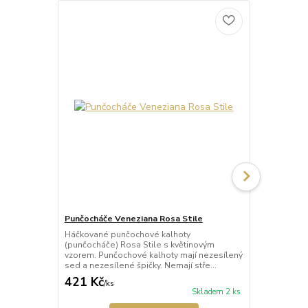
Punčocháče Veneziana Rosa Stile
Punčocháče 
Háčkované punčochové kalhoty
Háčkované p
(punčocháče) Rosa Stile s květinovým
(punčocháče)
vzorem. Punčochové kalhoty mají nezesílený
punčochy s 
sed a nezesílené špičky. Nemají stře...
mají nezesíle
421 Kč
389 Kč
/
ks
/
ks
Skladem 2 ks