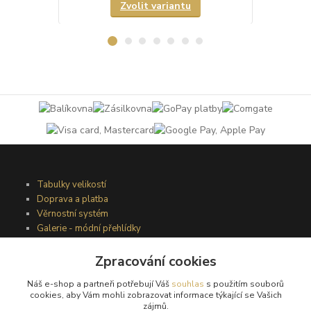
Zvolit variantu
Tabulky velikostí
Doprava a platba
Věrnostní systém
Galerie - módní přehlídky
Zpracování cookies
Podmínky užití webového rozhraní
Náš e-shop a partneři potřebují Váš
souhlas
s použitím souborů
Obchodní podmínky
cookies, aby Vám mohli zobrazovat informace týkající se Vašich
Ochrana osobních údajů
zájmů.