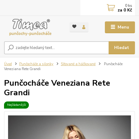
0
ks
za
0 Kč
Menu
Hledat
Úvod
Punčocháče a silonky
Síťované a háčkované
Punčocháče
Veneziana Rete Grandi
Punčocháče Veneziana Rete
Grandi
Nejžádanější