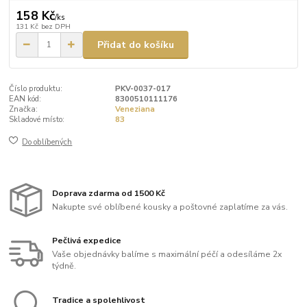
158 Kč
/
ks
131 Kč
bez DPH
Přidat do košíku
Číslo produktu:
PKV-0037-017
EAN kód:
8300510111176
Značka:
Veneziana
Skladové místo:
83
Do oblíbených
Doprava zdarma od 1500 Kč
Nakupte své oblíbené kousky a poštovné zaplatíme za vás.
Pečlivá expedice
Vaše objednávky balíme s maximální péčí a odesíláme 2x
týdně.
Tradice a spolehlivost