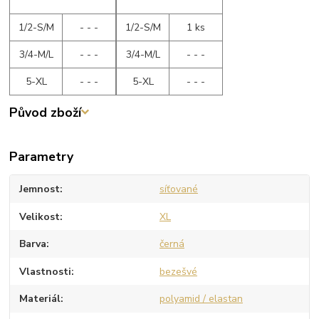
1/2-S/M
- - -
1/2-S/M
1 ks
3/4-M/L
- - -
3/4-M/L
- - -
5-XL
- - -
5-XL
- - -
Původ zboží
Parametry
Jemnost
síťované
Velikost
XL
Barva
černá
Vlastnosti
bezešvé
Materiál
polyamid / elastan