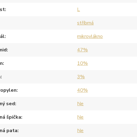
st
L
stříbrná
ál
mikrovlákno
mid
47%
an
10%
a
3%
ropylen
40%
ný sed
Ne
ná špička
Ne
ná pata
Ne