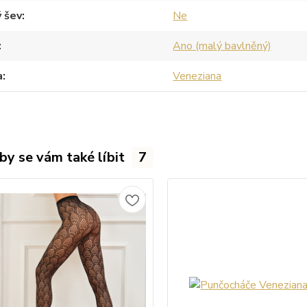
 šev
Ne
Ano (malý bavlněný)
a
Veneziana
by se vám také líbit
7