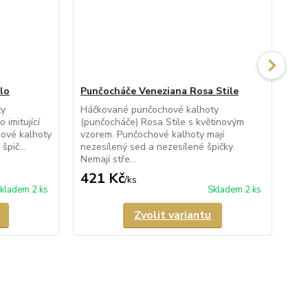
lo
Punčocháče Veneziana Rosa Stile
Pu
ty
Háčkované punčochové kalhoty
Pr
 imitující
(punčocháče) Rosa Stile s květinovým
kal
ové kalhoty
vzorem. Punčochové kalhoty mají
Fio
špič...
nezesílený sed a nezesílené špičky.
kal
Nemají stře...
421 Kč
3
/
ks
kladem 2 ks
Skladem 2 ks
Zvolit variantu