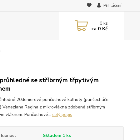
Přihlášení
0
ks
za
0 Kč
a
průhledné se stříbrným třpytivým
knem
ůhledné 20denierové punčochové kalhoty (punčocháče,
y) Veneziana Regina z mikrovlákna zdobené stříbrným
vým vláknem. Punčochové...
celý popis
tupnost
Skladem 1 ks