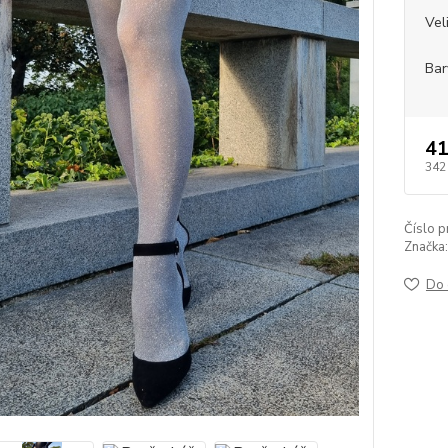
Vel
Bar
41
342
Číslo p
Značka:
Do 