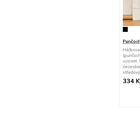
Punčoch
Háčkova
(punčoch
vzorem. 
nezesíle
středový 
334 K