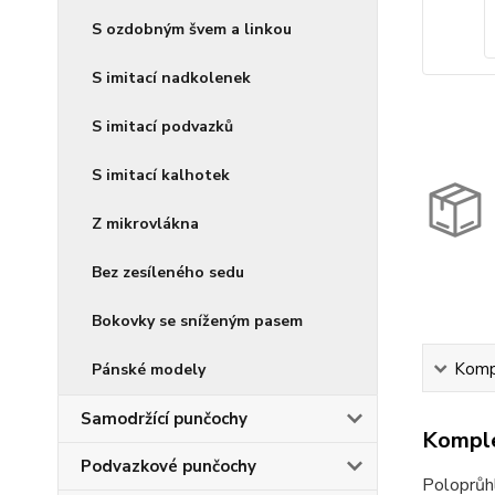
S ozdobným švem a linkou
S imitací nadkolenek
S imitací podvazků
S imitací kalhotek
Z mikrovlákna
Bez zesíleného sedu
Bokovky se sníženým pasem
Kompl
Pánské modely
Samodržící punčochy
Komple
Podvazkové punčochy
Poloprůh