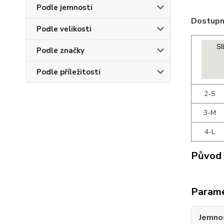
Podle jemnosti
Dostupné
Podle velikosti
Podle značky
Podle příležitosti
2-S
3-M
4-L
Původ 
Param
Jemno