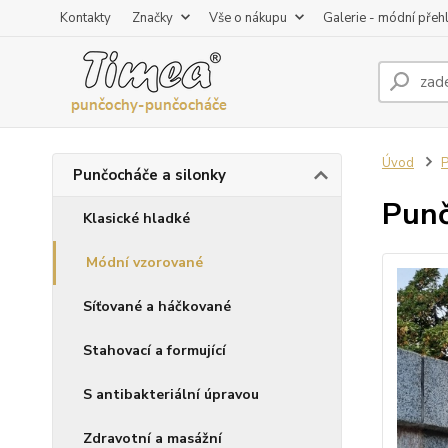
Kontakty
Značky
Vše o nákupu
Galerie - módní přeh
Úvod
P
Punčocháče a silonky
Punč
Klasické hladké
Módní vzorované
Síťované a háčkované
Stahovací a formující
S antibakteriální úpravou
Zdravotní a masážní