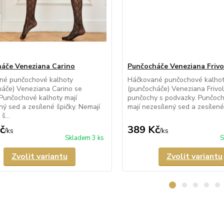
áče Veneziana Carino
Punčocháče Veneziana Frivo
né punčochové kalhoty
Háčkované punčochové kalho
áče) Veneziana Carino se
(punčocháče) Veneziana Frivolo
Punčochové kalhoty mají
punčochy s podvazky. Punčoch
ný sed a zesílené špičky. Nemají
mají nezesílený sed a zesílené 
š...
č
389 Kč
/
ks
/
ks
Skladem 3 ks
S
Zvolit variantu
Zvolit variantu