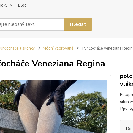
lídky
Blog
Hledat
unčocháče a silonky
Módní vzorované
Punčocháče Veneziana Regin
ocháče Veneziana Regina
polo
vlá
Polopr
silonk
třpyti
Dos