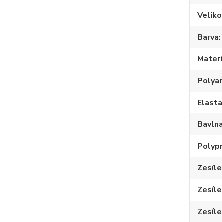
Veliko
Barva
Materi
Polya
Elast
Bavln
Polyp
Zesíle
Zesíle
Zesíle