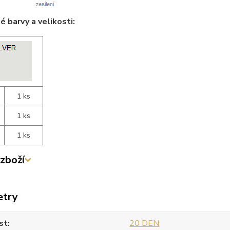
 barvy a velikosti:
1 ks
1 ks
1 ks
zboží
etry
st
20 DEN