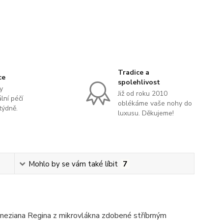
Tradice a
ce
spolehlivost
y
Již od roku 2010
lní péčí
oblékáme vaše nohy do
týdně.
luxusu. Děkujeme!
Mohlo by se vám také líbit
7
neziana Regina z mikrovlákna zdobené stříbrným