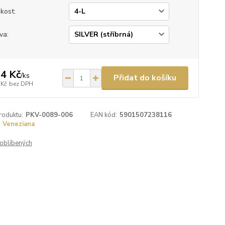
ikost:
va:
4 Kč
/
ks
Přidat do košíku
 Kč
bez DPH
roduktu:
PKV-0089-006
EAN kód:
5901507238116
Veneziana
oblíbených