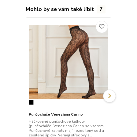
Mohlo by se vám také líbit
7
Punčocháče Veneziana Carino
Punčocháče 
Háčkované punčochové kalhoty
Háčkované p
(punčocháče) Veneziana Carino se vzorem.
(punčocháče)
Punčochové kalhoty mají nezesílený sed a
punčochy s 
zesílené špičky. Nemají středový š...
mají nezesíle