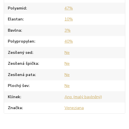
Polyamid
47%
Elastan
10%
Bavlna
3%
Polypropylen
40%
Zesílený sed
Ne
Zesílená špička
Ne
Zesílená pata
Ne
Plochý šev
Ne
Klínek
Ano (malý bavlněný)
Značka
Veneziana