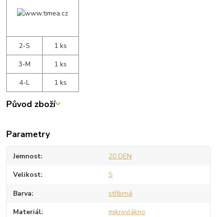
2-S
1 ks
3-M
1 ks
4-L
1 ks
Původ zboží
Parametry
Jemnost
20 DEN
Velikost
S
Barva
stříbrná
Materiál
mikrovlákno