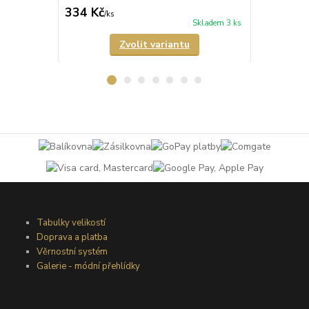
334 Kč
389 Kč
/
ks
/
ks
Skladem 3 ks
Zvolit variantu
Tabulky velikostí
Doprava a platba
Věrnostní systém
Galerie - módní přehlídky