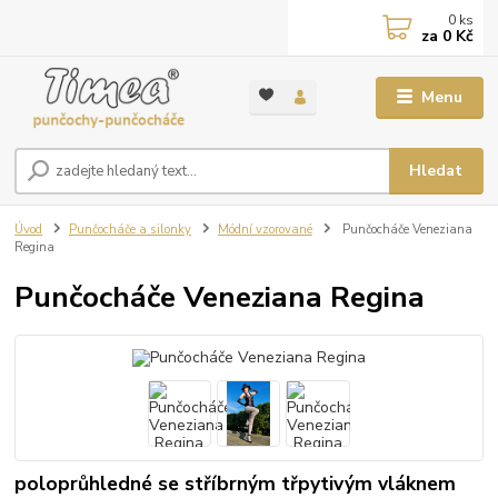
0
ks
za
0 Kč
Menu
Hledat
Úvod
Punčocháče a silonky
Módní vzorované
Punčocháče Veneziana
Regina
Punčocháče Veneziana Regina
poloprůhledné se stříbrným třpytivým vláknem