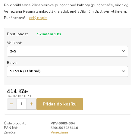
Poloprůhledné 20denierové punčochové kalhoty (punčocháče, silonky)
Veneziana Regina z mikrovlákna zdobené stříbrným třpytivým vláknem.
Punčochové...
celý popis
Dostupnost
Skladem 1 ks
Velikost:
Barva:
414 Kč
/
ks
342 Kč
bez DPH
Přidat do košíku
Číslo produktu:
PKV-0089-004
EAN kód:
5901507238116
Značka:
Veneziana