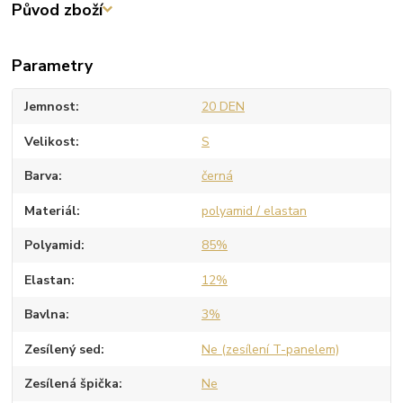
Původ zboží
Parametry
Jemnost
20 DEN
Velikost
S
Barva
černá
Materiál
polyamid / elastan
Polyamid
85%
Elastan
12%
Bavlna
3%
Zesílený sed
Ne (zesílení T-panelem)
Zesílená špička
Ne