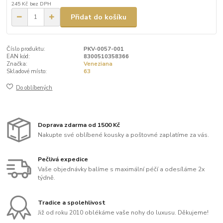
245 Kč
bez DPH
Přidat do košíku
Číslo produktu:
PKV-0057-001
EAN kód:
8300510358366
Značka:
Veneziana
Skladové místo:
63
Do oblíbených
Doprava zdarma od 1500 Kč
Nakupte své oblíbené kousky a poštovné zaplatíme za vás.
Pečlivá expedice
Vaše objednávky balíme s maximální péčí a odesíláme 2x
týdně.
Tradice a spolehlivost
Již od roku 2010 oblékáme vaše nohy do luxusu. Děkujeme!