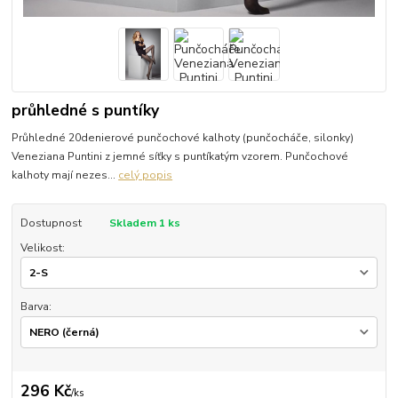
průhledné s puntíky
Průhledné 20denierové punčochové kalhoty (punčocháče, silonky)
Veneziana Puntini z jemné síťky s puntíkatým vzorem. Punčochové
kalhoty mají nezes...
celý popis
Dostupnost
Skladem 1 ks
Velikost:
Barva:
296 Kč
/
ks