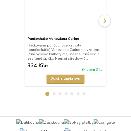
Punčocháče Veneziana Carino
Punčocháče 
Háčkované punčochové kalhoty
Háčkované p
(punčocháče) Veneziana Carino se vzorem.
(punčocháče)
Punčochové kalhoty mají nezesílený sed a
vzorem. Punč
zesílené špičky. Nemají středový š...
sed a nezesíl
334 Kč
421 Kč
/
ks
/
ks
Skladem 3 ks
Zvolit variantu