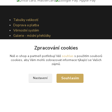
Tabulky velikostí
Doprava a platba
Věrnostní systém
Galerie - módní přehlídky
Zpracování cookies
Podmínky užití webového rozhraní
Náš e-shop a partneři potřebují Váš
souhlas
s použitím souborů
Obchodní podmínky
cookies, aby Vám mohli zobrazovat informace týkající se Vašich
Ochrana osobních údajů
zájmů.
Kontakty
Souhlasím
Nastavení
Podmínky vrácení zboží
Reklamační řád