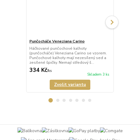
Punčocháče Veneziana Carino
Punčocháče 
Háčkované punčochové kalhoty
Háčkované p
(punčocháče) Veneziana Carino se vzorem.
(punčocháče)
Punčochové kalhoty mají nezesílený sed a
vzorem. Punč
zesílené špičky. Nemají středový š...
sed a nezesíl
334 Kč
421 Kč
/
ks
/
ks
Skladem 3 ks
Zvolit variantu