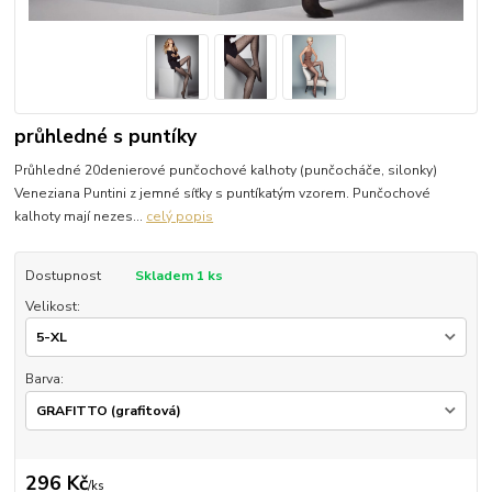
průhledné s puntíky
Průhledné 20denierové punčochové kalhoty (punčocháče, silonky)
Veneziana Puntini z jemné síťky s puntíkatým vzorem. Punčochové
kalhoty mají nezes...
celý popis
Dostupnost
Skladem 1 ks
Velikost:
Barva:
296 Kč
/
ks