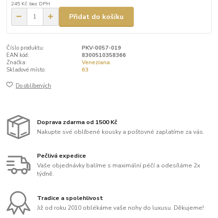
245 Kč
bez DPH
Přidat do košíku
Číslo produktu:
PKV-0057-019
EAN kód:
8300510358366
Značka:
Veneziana
Skladové místo:
63
Do oblíbených
Doprava zdarma od 1500 Kč
Nakupte své oblíbené kousky a poštovné zaplatíme za vás.
Pečlivá expedice
Vaše objednávky balíme s maximální péčí a odesíláme 2x
týdně.
Tradice a spolehlivost
Již od roku 2010 oblékáme vaše nohy do luxusu. Děkujeme!