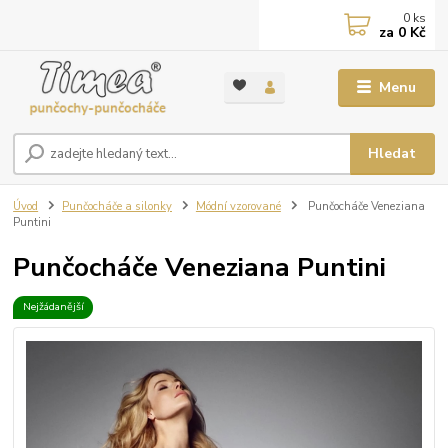
0
ks
za
0 Kč
Menu
Hledat
Úvod
Punčocháče a silonky
Módní vzorované
Punčocháče Veneziana
Puntini
Punčocháče Veneziana Puntini
Nejžádanější