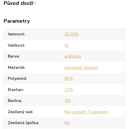
Původ zboží
Parametry
Jemnost
20 DEN
Velikost
XL
Barva
grafitová
Materiál
polyamid / elastan
Polyamid
85%
Elastan
12%
Bavlna
3%
Zesílený sed
Ne (zesílení T-panelem)
Zesílená špička
Ne