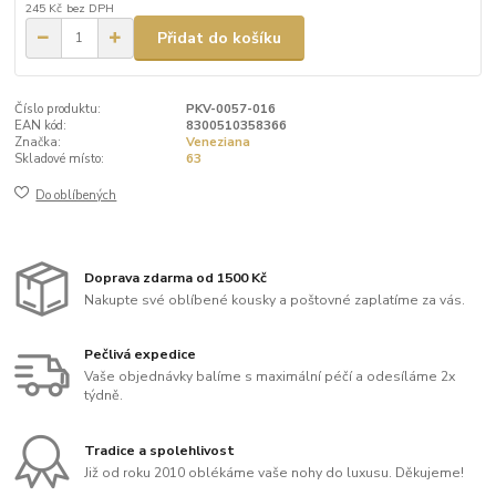
245 Kč
bez DPH
Přidat do košíku
Číslo produktu:
PKV-0057-016
EAN kód:
8300510358366
Značka:
Veneziana
Skladové místo:
63
Do oblíbených
Doprava zdarma od 1500 Kč
Nakupte své oblíbené kousky a poštovné zaplatíme za vás.
Pečlivá expedice
Vaše objednávky balíme s maximální péčí a odesíláme 2x
týdně.
Tradice a spolehlivost
Již od roku 2010 oblékáme vaše nohy do luxusu. Děkujeme!