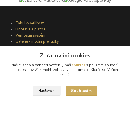
Tabulky velikostí
Doprava a platba
Věrnostní systém
Galerie - módní přehlídky
Zpracování cookies
Podmínky užití webového rozhraní
Náš e-shop a partneři potřebují Váš
souhlas
s použitím souborů
Obchodní podmínky
cookies, aby Vám mohli zobrazovat informace týkající se Vašich
Ochrana osobních údajů
zájmů.
Kontakty
Souhlasím
Nastavení
Podmínky vrácení zboží
Reklamační řád