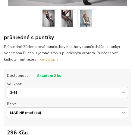
průhledné s puntíky
Průhledné 20denierové punčochové kalhoty (punčocháče, silonky)
Veneziana Puntini z jemné síťky s puntíkatým vzorem. Punčochové
kalhoty mají nezes...
celý popis
Dostupnost
Skladem 2 ks
Velikost:
Barva:
296 Kč
/
ks