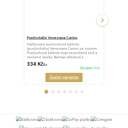
Punčocháče Veneziana Carino
Punčocháče 
Háčkované punčochové kalhoty
Háčkované p
(punčocháče) Veneziana Carino se vzorem.
(punčocháče)
Punčochové kalhoty mají nezesílený sed a
vzorem. Punč
zesílené špičky. Nemají středový š...
sed a nezesíl
334 Kč
421 Kč
/
ks
/
ks
Skladem 3 ks
Zvolit variantu