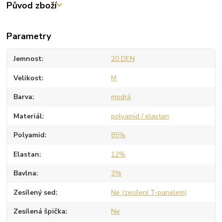
Původ zboží
Parametry
Jemnost
20 DEN
Velikost
M
Barva
modrá
Materiál
polyamid / elastan
Polyamid
85%
Elastan
12%
Bavlna
3%
Zesílený sed
Ne (zesílení T-panelem)
Zesílená špička
Ne