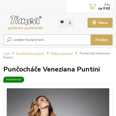
0
ks
za
0 Kč
Menu
Hledat
Úvod
Punčocháče a silonky
Módní vzorované
Punčocháče Veneziana
Puntini
Punčocháče Veneziana Puntini
Nejžádanější