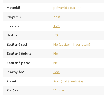
Materiál
polyamid / elastan
Polyamid
85%
Elastan
12%
Bavlna
3%
Zesílený sed
Ne (zesílení T-panelem)
Zesílená špička
Ne
Zesílená pata
Ne
Plochý šev
Ano
Klínek
Ano (malý bavlněný)
Značka
Veneziana