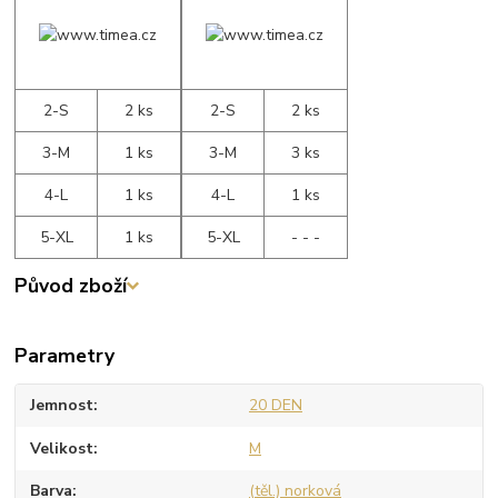
2-S
2 ks
2-S
2 ks
3-M
1 ks
3-M
3 ks
4-L
1 ks
4-L
1 ks
5-XL
1 ks
5-XL
- - -
Původ zboží
Parametry
Jemnost
20 DEN
Velikost
M
Barva
(těl.) norková