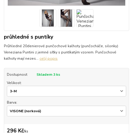
průhledné s puntíky
Průhledné 20denierové punčochové kalhoty (punčocháče, silonky)
Veneziana Puntini z jemné síťky s puntíkatým vzorem. Punčochové
kalhoty mají nezes...
celý popis
Dostupnost
Skladem 3 ks
Velikost:
Barva:
296 Kč
/
ks