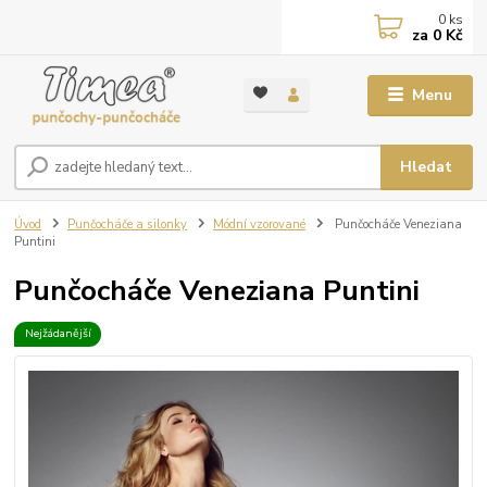
0
ks
za
0 Kč
Menu
Hledat
Úvod
Punčocháče a silonky
Módní vzorované
Punčocháče Veneziana
Puntini
Punčocháče Veneziana Puntini
Nejžádanější