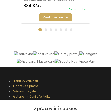
334 Kč
421 Kč
/
ks
/
ks
Skladem 3 ks
Zvolit variantu
Tabulky velikostí
Doprava a platba
Věrnostní systém
Galerie - módní přehlídky
Zpracování cookies