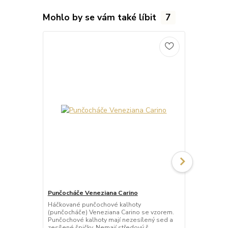
Mohlo by se vám také líbit
7
Punčocháče Veneziana Carino
Punčocháče 
Háčkované punčochové kalhoty
Háčkované p
(punčocháče) Veneziana Carino se vzorem.
(punčocháče)
Punčochové kalhoty mají nezesílený sed a
vzorem. Punč
zesílené špičky. Nemají středový š...
sed a nezesíl