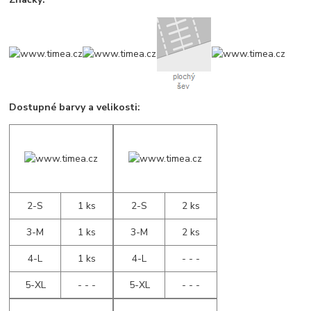
Dostupné barvy a velikosti:
2-S
1 ks
2-S
2 ks
3-M
1 ks
3-M
2 ks
4-L
1 ks
4-L
- - -
5-XL
- - -
5-XL
- - -