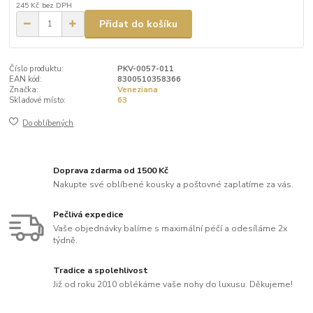
245 Kč
bez DPH
Přidat do košíku
Číslo produktu:
PKV-0057-011
EAN kód:
8300510358366
Značka:
Veneziana
Skladové místo:
63
Do oblíbených
Doprava zdarma od 1500 Kč
Nakupte své oblíbené kousky a poštovné zaplatíme za vás.
Pečlivá expedice
Vaše objednávky balíme s maximální péčí a odesíláme 2x
týdně.
Tradice a spolehlivost
Již od roku 2010 oblékáme vaše nohy do luxusu. Děkujeme!